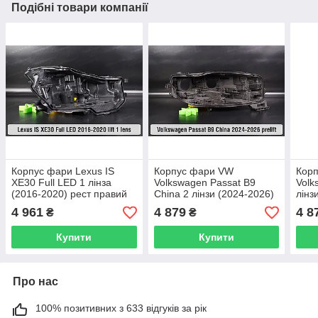
Подібні товари компанії
Корпус фари Lexus IS
Корпус фари VW
Кор
XE30 Full LED 1 лінза
Volkswagen Passat B9
Volk
(2016-2020) рест правий
China 2 лінзи (2024-2026)
лінз
дорест правий
пра
4 961
4 879
4 8
₴
₴
Купити
Купити
Про нас
100% позитивних з 633 відгуків за рік