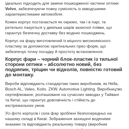
ідеально підходить для заміни пошкодженої частини оптики
Volvo
, забезпечуючи повну сумісність із заводськими
характеристиками автомобіля.
Кожен корпус постачається як окремо, так і в парі, та
ретельно пакується у декілька шарів захисної плівки, що
гарантує безпечну доставку без жодних пошкоджень.
Корпус на фару виготовлений із міцного високоякісного
пластику за допомогою оригінальних прес-форм, що
забезпечує точну посадку й простоту встановлення.
Корпус фари – чорний блок-пластик із тильної
сторони оптики – абсолютно новий, без
подряпин, тріщин чи відколів, повністю готовий
до монтажу.
Вироби відповідають стандартам таких виробників, як Hella,
Bosch AL, Valeo, Koito, ZKW, Automotive Lighting. Виробництво
сертифіковане, розташоване на сучасних заводах у Тайвані
та Китаї, що гарантує довговічність і стійкість до
екстремальних умов.
Усі фото корпусів і скла фар зроблені безпосередньо на
нашому складі в Києві. Зображення захищені водяними
знаками та відповідають реальному товару (виробник