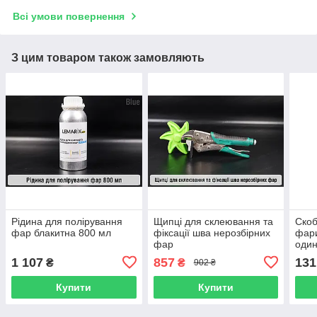
Всі умови повернення
З цим товаром також замовляють
Рідина для полірування
Щипці для склеювання та
Скоб
фар блакитна 800 мл
фіксації шва нерозбірних
фари
фар
один
1 107
857
131
₴
₴
902 ₴
Купити
Купити