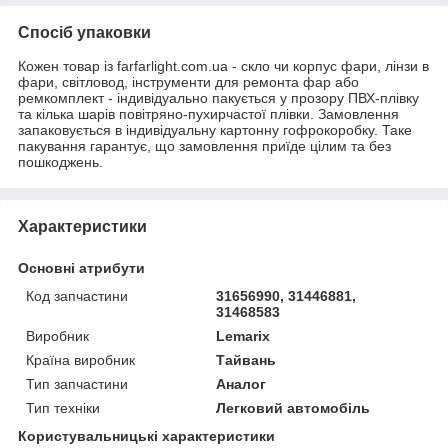
Спосіб упаковки
Кожен товар із farfarlight.com.ua - скло чи корпус фари, лінзи в
фари, світловод, інструменти для ремонта фар або
ремкомплект - індивідуально пакується у прозору ПВХ-плівку
та кілька шарів повітряно-пухирчастої плівки. Замовлення
запаковується в індивідуальну картонну гофрокоробку. Таке
пакування гарантує, що замовлення приїде цілим та без
пошкоджень.
Характеристики
Основні атрибути
Код запчастини
31656990, 31446881,
31468583
Виробник
Lemarix
Країна виробник
Тайвань
Тип запчастини
Аналог
Тип техніки
Легковий автомобіль
Користувальницькі характеристики