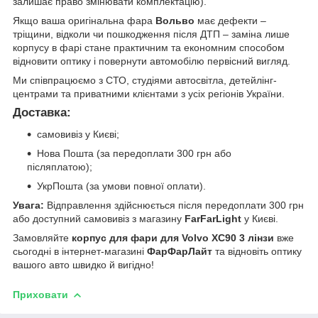
залишає право змінювати комплектацію).
Якщо ваша оригінальна фара
Вольво
має дефекти –
тріщини, відколи чи пошкодження після ДТП – заміна лише
корпусу в фарі стане практичним та економним способом
відновити оптику і повернути автомобілю первісний вигляд.
Ми співпрацюємо з СТО, студіями автосвітла, детейлінг-
центрами та приватними клієнтами з усіх регіонів України.
Доставка:
самовивіз у Києві;
Нова Пошта (за передоплати 300 грн або
післяплатою);
УкрПошта (за умови повної оплати).
Увага:
Відправлення здійснюється після передоплати 300 грн
або доступний самовивіз з магазину
FarFarLight
у Києві.
Замовляйте
корпус для фари для Volvo XC90 3 лінзи
вже
сьогодні в інтернет-магазині
ФарФарЛайт
та відновіть оптику
вашого авто швидко й вигідно!
Приховати