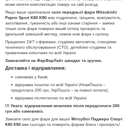
може міняти комплектацію товару на свій розсуд.
Якщо ваше оригінальне
скло передньої фари Mitsubishi
Pajero Sport K80 K90
має подряпини, тріщини, жовтуватість,
запотівання, туманність або інші ознаки старіння – заміна
тільки скла фари поверне вашій оптиці прозорість та
ідеальний зовнішній вигляд, немов нові фари з салону.
Працюємо 24/7 з фірмами, студіями автосвітла, станціями
технічного обслуговування (СТО), детейлінг-студіями та
приватними клієнтами по всій Україні.
Замовляйте на ФарФарЛайт швидко та зручно.
Доставка і відправлення:
самовивіз у Києві;
відправка поштою по всій Україні (НоваПошта –
предоплата 200 грн, УкрПошта – за повної оплати);
відправка післяплатою по всій Україні.
!!! Увага: відправлення можливе після передоплати 200
грн або самовивіз.
Замовте скло для фари для вашої
Мітсубісі Паджеро Спорт
К80 К90
вже сьогодні та поверніть фарам блиск і прозорість!