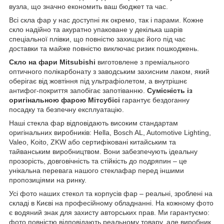
вузла, що значно економить ваш бюджет та час.
Всі скла фар у нас доступні як окремо, так і парами. Кожне
скло надійно та акуратно упаковане у декілька шарів
спеціальної плівки, що повністю захищає його під час
доставки та майже повністю виключає ризик пошкоджень.
Скло на фари Mitsubishi
виготовлене з преміального
оптичного полікарбонату з заводським захисним лаком, який
оберігає від жовтіння під ультрафіолетом, а внутрішнє
антифог-покриття запобігає запотіванню.
Сумісність із
оригінальною фарою Мітсубісі
гарантує бездоганну
посадку та безпечну експлуатацію.
Наші стекла фар відповідають високим стандартам
оригінальних виробників: Hella, Bosch AL, Automotive Lighting,
Valeo, Koito, ZKW або сертифіковані китайським та
тайванським виробництвом. Вони забезпечують ідеальну
прозорість, довговічність та стійкість до подряпин – це
унікальна перевага нашого стеклафар перед іншими
пропозиціями на ринку.
Усі фото наших стекол та корпусів фар – реальні, зроблені на
складі в Києві на професійному обладнанні. На кожному фото
є водяний знак для захисту авторських прав. Ми гарантуємо:
фото повністю відповідають реальному товару, але виробник