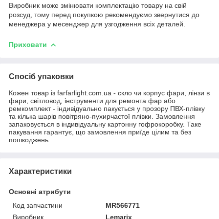
Виробник може змінювати комплектацію товару на свій
розсуд, тому перед покупкою рекомендуємо звернутися до
менеджера у месенджер для узгодження всіх деталей.
Приховати
Спосіб упаковки
Кожен товар із farfarlight.com.ua - скло чи корпус фари, лінзи в
фари, світловод, інструменти для ремонта фар або
ремкомплект - індивідуально пакується у прозору ПВХ-плівку
та кілька шарів повітряно-пухирчастої плівки. Замовлення
запаковується в індивідуальну картонну гофрокоробку. Таке
пакування гарантує, що замовлення приїде цілим та без
пошкоджень.
Характеристики
Основні атрибути
Код запчастини
MR566771
Виробник
Lemarix