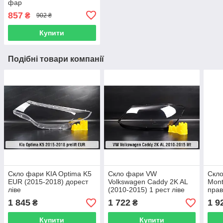
фар
857
₴
902 ₴
Купити
Подібні товари компанії
Скло фари KIA Optima K5
Скло фари VW
Скло
EUR (2015-2018) дорест
Volkswagen Caddy 2K AL
Mont
ліве
(2010-2015) 1 рест ліве
пра
1 845
1 722
1 9
₴
₴
Купити
Купити