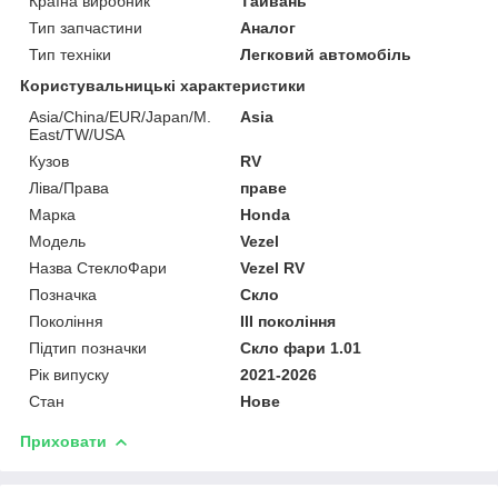
Країна виробник
Тайвань
Тип запчастини
Аналог
Тип техніки
Легковий автомобіль
Користувальницькі характеристики
Asia/China/EUR/Japan/M.
Asia
East/TW/USA
Кузов
RV
Ліва/Права
праве
Марка
Honda
Мoдель
Vezel
Назва СтеклоФари
Vezel RV
Позначка
Скло
Покоління
III покоління
Підтип позначки
Скло фари 1.01
Рік випуску
2021-2026
Стан
Нове
Приховати