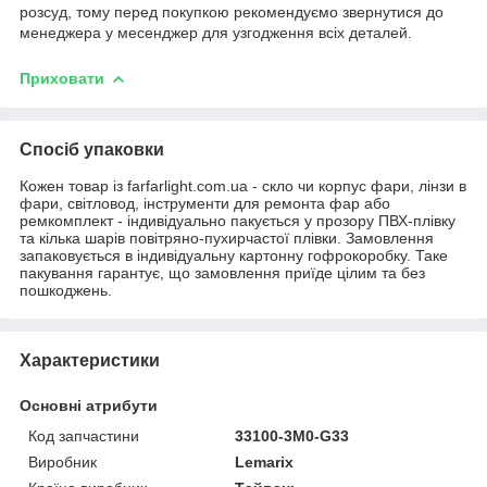
розсуд, тому перед покупкою рекомендуємо звернутися до
менеджера у месенджер для узгодження всіх деталей.
Приховати
Спосіб упаковки
Кожен товар із farfarlight.com.ua - скло чи корпус фари, лінзи в
фари, світловод, інструменти для ремонта фар або
ремкомплект - індивідуально пакується у прозору ПВХ-плівку
та кілька шарів повітряно-пухирчастої плівки. Замовлення
запаковується в індивідуальну картонну гофрокоробку. Таке
пакування гарантує, що замовлення приїде цілим та без
пошкоджень.
Характеристики
Основні атрибути
Код запчастини
33100-3M0-G33
Виробник
Lemarix