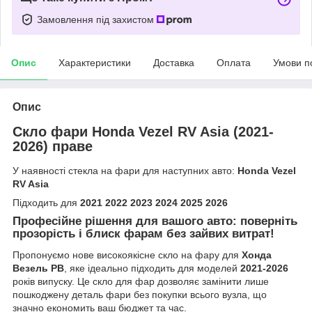
Замовлення під захистом
Опис
Характеристики
Доставка
Оплата
Умови п
Опис
Скло фари Honda Vezel RV Asia (2021-
2026) праве
У наявності стекла на фари для наступних авто:
Honda Vezel
RV Asia
Підходить для
2021 2022 2023 2024 2025 2026
Професійне рішення для вашого авто: поверніть
прозорість і блиск фарам без зайвих витрат!
Пропонуємо нове високоякісне скло на фару для
Хонда
Везель РВ
, яке ідеально підходить для моделей
2021-2026
років випуску. Це скло для фар дозволяє замінити лише
пошкоджену деталь фари без покупки всього вузла, що
значно економить ваш бюджет та час.