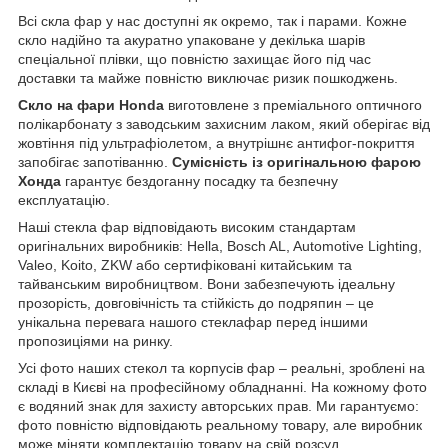
Всі скла фар у нас доступні як окремо, так і парами. Кожне
скло надійно та акуратно упаковане у декілька шарів
спеціальної плівки, що повністю захищає його під час
доставки та майже повністю виключає ризик пошкоджень.
Скло на фари Honda
виготовлене з преміального оптичного
полікарбонату з заводським захисним лаком, який оберігає від
жовтіння під ультрафіолетом, а внутрішнє антифог-покриття
запобігає запотіванню.
Сумісність із оригінальною фарою
Хонда
гарантує бездоганну посадку та безпечну
експлуатацію.
Наші стекла фар відповідають високим стандартам
оригінальних виробників: Hella, Bosch AL, Automotive Lighting,
Valeo, Koito, ZKW або сертифіковані китайським та
тайванським виробництвом. Вони забезпечують ідеальну
прозорість, довговічність та стійкість до подряпин – це
унікальна перевага нашого стеклафар перед іншими
пропозиціями на ринку.
Усі фото наших стекол та корпусів фар – реальні, зроблені на
складі в Києві на професійному обладнанні. На кожному фото
є водяний знак для захисту авторських прав. Ми гарантуємо:
фото повністю відповідають реальному товару, але виробник
може міняти комплектацію товару на свій розсуд.