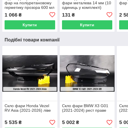
фар на поліуретановому
фари металева 14 мм (10
фар 
герметику прозора 600 мл
одиниць у комплекті)
1 066
131
2 5
₴
₴
Купити
Купити
Подібні товари компанії
Скло фари Honda Vezel
Скло фари BMW X3 G01
Скл
RV Asia (2021-2026) ліве
(2021-2024) рест праве
(202
5 535
5 002
5 0
₴
₴