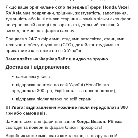
Якщо ваше оригінальне
скло передньої фари Honda Vezel
RV Asia
має подряпини, тріщини, жовтуватість, запотівання,
туманність або інші ознаки старіння – заміна тільки скла фари
поверне вашій оптиці прозорість та ідеальний зовнішній
вигляд, немов нові фари з салону.
Працюємо 24/7 з фірмами, студіями автосвітла, станціями
технічного обслуговування (СТО), детейлінг-студіями та
приватними клієнтами по всій Україні.
Замовляйте на ФарФарЛайт швидко та зручно.
Доставка і відправлення:
самовивіз у Києві;
відправка поштою по всій Україні (НоваПошта –
предоплата 300 грн, УкрПошта – за повної оплати);
відправка післяплатою по всій Україні.
!!! Увага: відправлення можливе після передоплати 300
грн або самовивіз.
Замовте скло для фари для вашої
Хонда Везель РВ
вже
сьогодні та поверніть фарам блиск і прозорість!
Виробник може змінювати комплектацію товару на свій