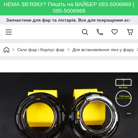
НЕМА ЗВ'ЯЗКУ? Пишіть на ВАЙБЕР 093-5006969 |
095-5006969
Запчастини для фар та ліхтарів. Все для покращення автосві
Скло фар і Корпус фар
Для встановлення лінз у фару