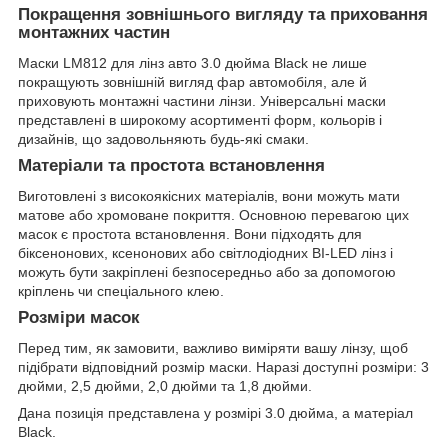
Покращення зовнішнього вигляду та приховання
монтажних частин
Маски LM812 для лінз авто 3.0 дюйма Black не лише
покращують зовнішній вигляд фар автомобіля, але й
приховують монтажні частини лінзи. Універсальні маски
представлені в широкому асортименті форм, кольорів і
дизайнів, що задовольняють будь-які смаки.
Матеріали та простота встановлення
Виготовлені з високоякісних матеріалів, вони можуть мати
матове або хромоване покриття. Основною перевагою цих
масок є простота встановлення. Вони підходять для
біксенонових, ксенонових або світлодіодних BI-LED лінз і
можуть бути закріплені безпосередньо або за допомогою
кріплень чи спеціального клею.
Розміри масок
Перед тим, як замовити, важливо виміряти вашу лінзу, щоб
підібрати відповідний розмір маски. Наразі доступні розміри: 3
дюйми, 2,5 дюйми, 2,0 дюйми та 1,8 дюйми.
Дана позиція представлена у розмірі 3.0 дюйма, а матеріал
Black.