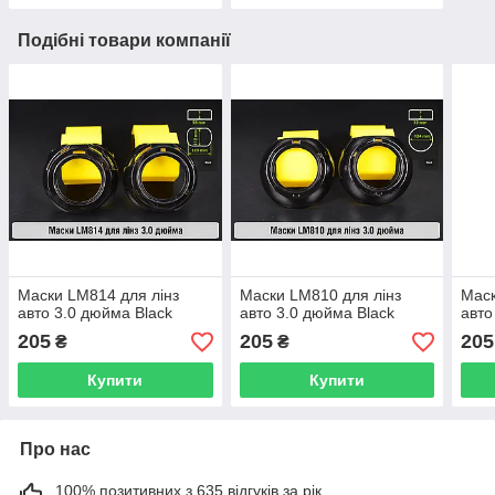
Подібні товари компанії
Маски LM814 для лінз
Маски LM810 для лінз
Маск
авто 3.0 дюйма Black
авто 3.0 дюйма Black
авто
205
205
205
₴
₴
Купити
Купити
Про нас
100% позитивних з 635 відгуків за рік