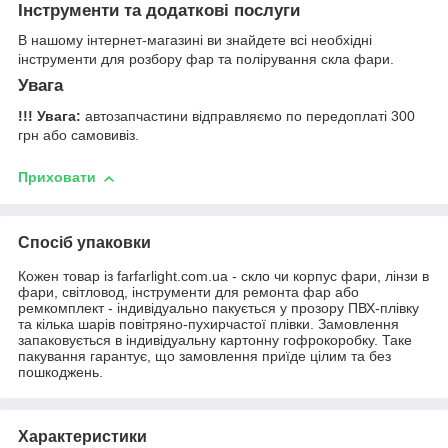
Інструменти та додаткові послуги
В нашому інтернет-магазині ви знайдете всі необхідні
інструменти для розбору фар та полірування скла фари.
Увага
!!! Увага:
автозапчастини відправляємо по передоплаті 300
грн або самовивіз.
Приховати
Спосіб упаковки
Кожен товар із farfarlight.com.ua - скло чи корпус фари, лінзи в
фари, світловод, інструменти для ремонта фар або
ремкомплект - індивідуально пакується у прозору ПВХ-плівку
та кілька шарів повітряно-пухирчастої плівки. Замовлення
запаковується в індивідуальну картонну гофрокоробку. Таке
пакування гарантує, що замовлення приїде цілим та без
пошкоджень.
Характеристики