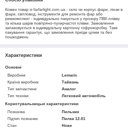
Кожен товар із farfarlight.com.ua - скло чи корпус фари, лінзи в
фари, світловод, інструменти для ремонта фар або
ремкомплект - індивідуально пакується у прозору ПВХ-плівку
та кілька шарів повітряно-пухирчастої плівки. Замовлення
запаковується в індивідуальну картонну гофрокоробку. Таке
пакування гарантує, що замовлення приїде цілим та без
пошкоджень.
Характеристики
Основні
Виробник
Lemarix
Країна виробник
Тайвань
Тип запчастини
Аналог
Тип техніки
Легковий автомобіль
Користувальницькі характеристики
Позначка
Пильник
Підтип позначки
Пилка 12.01
Стан
Нове