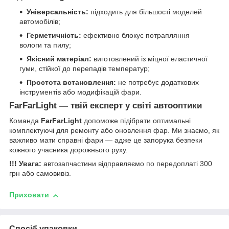
Універсальність:
підходить для більшості моделей
автомобілів;
Герметичність:
ефективно блокує потрапляння
вологи та пилу;
Якісний матеріал:
виготовлений із міцної еластичної
гуми, стійкої до перепадів температур;
Простота встановлення:
не потребує додаткових
інструментів або модифікацій фари.
FarFarLight — твій експерт у світі автооптики
Команда
FarFarLight
допоможе підібрати оптимальні
комплектуючі для ремонту або оновлення фар. Ми знаємо, як
важливо мати справні фари — адже це запорука безпеки
кожного учасника дорожнього руху.
!!! Увага:
автозапчастини відправляємо по передоплаті 300
грн або самовивіз.
Приховати
Спосіб упаковки