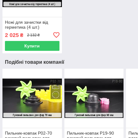
Ножі для зачистки від
герметика (4 шт.)
2 025
₴
2 132 ₴
Купити
Подібні товари компанії
Пильник-ковпак P02-70
Пильник-ковпак P19-90
Пиль