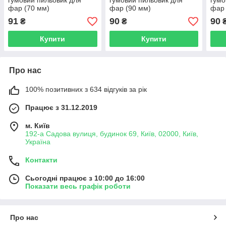
гумовий пильовик для
гумовий пильовик для
гумо
фар (70 мм)
фар (90 мм)
фар 
91
90
90
₴
₴
Купити
Купити
Про нас
100% позитивних з 634 відгуків за рік
Працює з 31.12.2019
м. Київ
192-а Садова вулиця, будинок 69, Київ, 02000, Київ,
Україна
Контакти
Сьогодні працює з 10:00 до 16:00
Показати весь графік роботи
Про нас