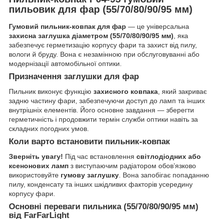
пильовик для фар (55/70/80/90/95 мм)
Гумовий пильник-ковпак для фар
— це універсальна
захисна заглушка діаметром (55/70/80/90/95 мм)
, яка
забезпечує герметизацію корпусу фари та захист від пилу,
вологи й бруду. Вона є незамінною при обслуговуванні або
модернізації автомобільної оптики.
Призначення заглушки для фар
Пильник виконує функцію
захисного ковпака
, який закриває
задню частину фари, забезпечуючи доступ до ламп та інших
внутрішніх елементів. Його основне завдання — зберегти
герметичність і продовжити термін служби оптики навіть за
складних погодних умов.
Коли варто встановити пильник-ковпак
Зверніть увагу!
Під час встановлення
світлодіодних або
ксенонових ламп
з виступаючим радіатором обов’язково
використовуйте
гумову заглушку
. Вона запобігає попаданню
пилу, конденсату та інших шкідливих факторів усередину
корпусу фари.
Основні переваги пильника (55/70/80/90/95 мм)
від FarFarLight