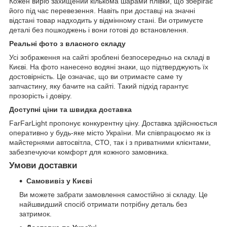
Кожен виріб захищений кількома шарами плівки, що зберігає
його під час перевезення. Навіть при доставці на значні
відстані товар надходить у відмінному стані. Ви отримуєте
деталі без пошкоджень і вони готові до встановлення.
Реальні фото з власного складу
Усі зображення на сайті зроблені безпосередньо на складі в
Києві. На фото нанесено водяні знаки, що підтверджують їх
достовірність. Це означає, що ви отримаєте саме ту
запчастину, яку бачите на сайті. Такий підхід гарантує
прозорість і довіру.
Доступні ціни та швидка доставка
FarFarLight пропонує конкурентну ціну. Доставка здійснюється
оперативно у будь-яке місто України. Ми співпрацюємо як із
майстернями автосвітла, СТО, так і з приватними клієнтами,
забезпечуючи комфорт для кожного замовника.
Умови доставки
Самовивіз у Києві
Ви можете забрати замовлення самостійно зі складу. Це
найшвидший спосіб отримати потрібну деталь без
затримок.