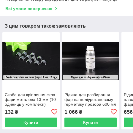
Всі умови повернення
З цим товаром також замовляють
Скоба для кріплення скла
Рідина для розбирання
Ріди
фари металева 13 мм (10
фар на поліуретановому
плас
одиниць у комплекті)
герметику прозора 600 мл
фар
132
1 066
656
₴
₴
Купити
Купити