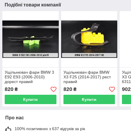
Подібні товари компанії
Ущільнювач фари BMW 3
Ущільнювач фари BMW
Ущі
E92 E93 (2006-2010)
X3 F25 (2014-2017) рест
X3 G
дорест правий
правий
631
820
820
902
₴
₴
Купити
Купити
Про нас
100% позитивних з 637 відгуків за рік