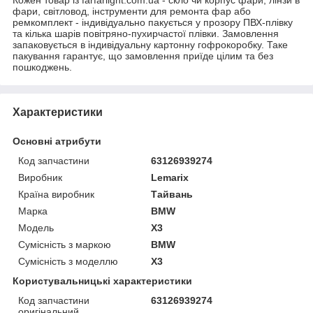
фари, світловод, інструменти для ремонта фар або
ремкомплект - індивідуально пакується у прозору ПВХ-плівку
та кілька шарів повітряно-пухирчастої плівки. Замовлення
запаковується в індивідуальну картонну гофрокоробку. Таке
пакування гарантує, що замовлення приїде цілим та без
пошкоджень.
Характеристики
Основні атрибути
Код запчастини
63126939274
Виробник
Lemarix
Країна виробник
Тайвань
Марка
BMW
Модель
X3
Сумісність з маркою
BMW
Сумісність з моделлю
X3
Користувальницькі характеристики
Код запчастини
63126939274
оригінальний