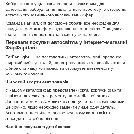
Вибір якісного ущільнювача фари є важливим для
запобігання забруднення підкапотного простору та створення
естетичного зовнішнього вигляду ваших фар!
Команда FarFarLight допоможе обрати все необхідне для
швидкого ремонта фар і відновлення автосвітла. Працюючі
фари — це твоя безпека та захист усіх на дорозі.
Переваги покупки автосвітла у інтернет-магазині
ФарФарЛайт
FarFarLight
— це постачальник автосвітла, який пропонує
широкий вибір деталей, перевірену якість та привабливі ціни.
Обираючи нашу компанію, ви отримуєте впевненість у
кожному замовленні.
Широкий асортимент товарів
У нашому каталозі фар представлені скла, корпуси фар та
інші комплектуючі для ремонту автомобільної оптики.
Запчастини можна замовити як поштучно, так і комплектами.
Це зручно, якщо необхідно замінити лише одну деталь.
Асортимент постійно оновлюється, тому кожен клієнт
знаходить потрібне рішення.
Надійне пакування для безпеки