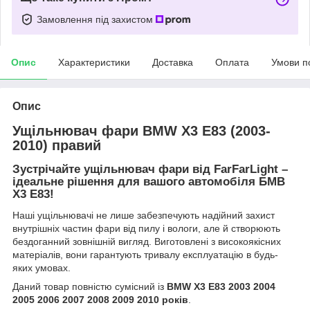
Замовлення під захистом
Опис
Характеристики
Доставка
Оплата
Умови п
Опис
Ущільнювач фари BMW X3 E83 (2003-
2010) правий
Зустрічайте
ущільнювач фари
від FarFarLight –
ідеальне рішення для вашого автомобіля
БМВ
Х3 Е83!
Наші ущільнювачі не лише забезпечують надійний захист
внутрішніх частин фари від пилу і вологи, але й створюють
бездоганний зовнішній вигляд. Виготовлені з високоякісних
матеріалів, вони гарантують тривалу експлуатацію в будь-
яких умовах.
Даний товар повністю сумісний із
BMW X3 E83 2003 2004
2005 2006 2007 2008 2009 2010 років
.