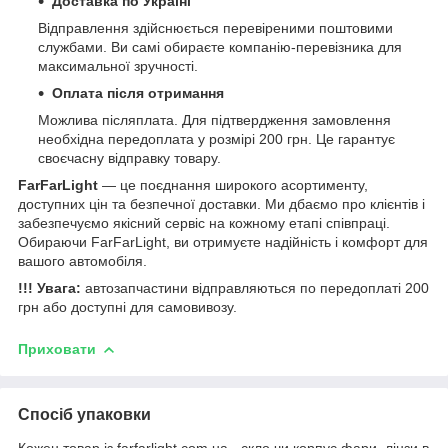
Доставка по Україні
Відправлення здійснюється перевіреними поштовими
службами. Ви самі обираєте компанію-перевізника для
максимальної зручності.
Оплата після отримання
Можлива післяплата. Для підтвердження замовлення
необхідна передоплата у розмірі 200 грн. Це гарантує
своєчасну відправку товару.
FarFarLight
— це поєднання широкого асортименту,
доступних цін та безпечної доставки. Ми дбаємо про клієнтів і
забезпечуємо якісний сервіс на кожному етапі співпраці.
Обираючи FarFarLight, ви отримуєте надійність і комфорт для
вашого автомобіля.
!!! Увага:
автозапчастини відправляються по передоплаті 200
грн або доступні для самовивозу.
Приховати
Спосіб упаковки
Кожен товар із farfarlight.com.ua - скло чи корпус фари, лінзи в