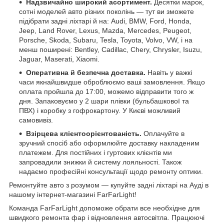
Надзвичайно широкий асортимент.
Десятки марок,
сотні моделей авто різних поколінь — тут ви зможете
підібрати задні ліхтарі й на: Audi, BMW, Ford, Honda,
Jeep, Land Rover, Lexus, Mazda, Mercedes, Peugeot,
Porsche, Skoda, Subaru, Tesla, Toyota, Volvo, VW, і на
менш поширені: Bentley, Cadillac, Chery, Chrysler, Isuzu,
Jaguar, Maserati, Xiaomi.
Оперативна й безпечна доставка.
Навіть у важкі
часи якнайшвидше оброблюємо ваші замовлення. Якщо
оплата пройшла до 17:00, можемо відправити того ж
дня. Запаковуємо у 2 шари плівки (бульбашкової та
ПВХ) і коробку з гофрокартону. У Києві можливий
самовивіз.
Взірцева клієнтоорієнтованість.
Оплачуйте в
зручний спосіб або оформлюйте доставку накладеним
платежем. Для постійних і гуртових клієнтів ми
запровадили знижки й систему лояльності. Також
надаємо професійні консультації щодо ремонту оптики.
Ремонтуйте авто з розумом — купуйте задні ліхтарі на Ауді в
нашому інтернет-магазині FarFarLight!
Команда FarFarLight допоможе обрати все необхідне для
швидкого ремонта фар і відновлення автосвітла. Працюючі