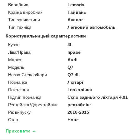
Виробник
Lemarix
Країна виробник
Тайвань
Тип запчастини
Аналог
Тип техніки
Легковий автомобіль
Користувальницькі характеристики
Кузов
4L
Ліва/Права
праве
Марка
Audi
Мoдель
Q7
Назва СтеклоФари
Q7 4L
Позначка
Ліхтарі
Покоління
I покоління
Підтип позначки
Скло заднього ліхтаря 4.01
Рестайлінг/Дорестайлінг
рестайлінг
Рік випуску
2010-2015
Стан
Нове
Приховати