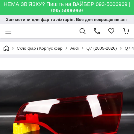
НЕМА ЗВ'ЯЗКУ? Пишіть на ВАЙБЕР 093-5006969 |
095-5006969
Запчастини для фар та ліхтарів. Все для покращення автосві
Скло фар і Корпус фар
Audi
Q7 (2005-2026)
Q7 4