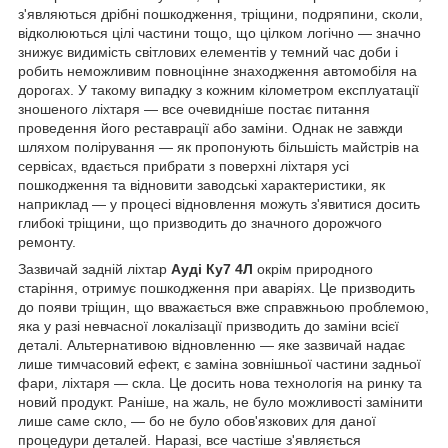
з'являються дрібні пошкодження, тріщини, подряпини, сколи,
відколюються цілі частини тощо, що цілком логічно — значно
знижує видимість світлових елементів у темний час доби і
робить неможливим повноцінне знаходження автомобіля на
дорогах. У такому випадку з кожним кілометром експлуатації
зношеного ліхтаря — все очевидніше постає питання
проведення його реставрації або заміни. Однак не завжди
шляхом полірування — як пропонують більшість майстрів на
сервісах, вдається прибрати з поверхні ліхтаря усі
пошкодження та відновити заводські характеристики, як
наприклад — у процесі відновлення можуть з'явитися досить
глибокі тріщини, що призводить до значного дорожчого
ремонту.
Зазвичай задній ліхтар
Ауді Ку7 4Л
окрім природного
старіння, отримує пошкодження при аваріях. Це призводить
до появи тріщин, що вважається вже справжньою проблемою,
яка у разі невчасної локалізації призводить до заміни всієї
деталі. Альтернативою відновленню — яке зазвичай надає
лише тимчасовий ефект, є заміна зовнішньої частини задньої
фари, ліхтаря — скла. Це досить нова технологія на ринку та
новий продукт. Раніше, на жаль, не було можливості замінити
лише саме скло, — бо не було обов'язкових для даної
процедури деталей. Наразі, все частіше з'являється