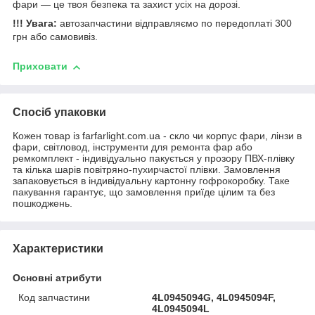
фари — це твоя безпека та захист усіх на дорозі.
!!! Увага:
автозапчастини відправляємо по передоплаті 300
грн або самовивіз.
Приховати
Спосіб упаковки
Кожен товар із farfarlight.com.ua - скло чи корпус фари, лінзи в
фари, світловод, інструменти для ремонта фар або
ремкомплект - індивідуально пакується у прозору ПВХ-плівку
та кілька шарів повітряно-пухирчастої плівки. Замовлення
запаковується в індивідуальну картонну гофрокоробку. Таке
пакування гарантує, що замовлення приїде цілим та без
пошкоджень.
Характеристики
Основні атрибути
Код запчастини
4L0945094G, 4L0945094F,
4L0945094L