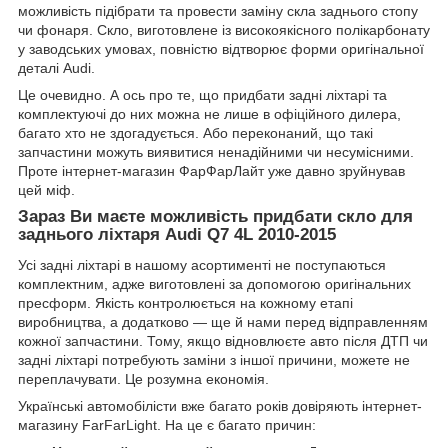
можливість підібрати та провести заміну скла заднього стопу
чи фонаря. Скло, виготовлене із високоякісного полікарбонату
у заводських умовах, повністю відтворює форми оригінальної
деталі Audi.
Це очевидно. А ось про те, що придбати задні ліхтарі та
комплектуючі до них можна не лише в офіційного дилера,
багато хто не здогадується. Або переконаний, що такі
запчастини можуть виявитися ненадійними чи несумісними.
Проте інтернет-магазин ФарФарЛайт уже давно зруйнував
цей міф.
Зараз Ви маєте можливість придбати
скло для
заднього ліхтаря Audi Q7 4L 2010-2015
Усі задні ліхтарі в нашому асортименті не поступаються
комплектним, адже виготовлені за допомогою оригінальних
пресформ. Якість контролюється на кожному етапі
виробництва, а додатково — ще й нами перед відправленням
кожної запчастини. Тому, якщо відновлюєте авто після ДТП чи
задні ліхтарі потребують заміни з іншої причини, можете не
переплачувати. Це розумна економія.
Українські автомобілісти вже багато років довіряють інтернет-
магазину FarFarLight. На це є багато причин: