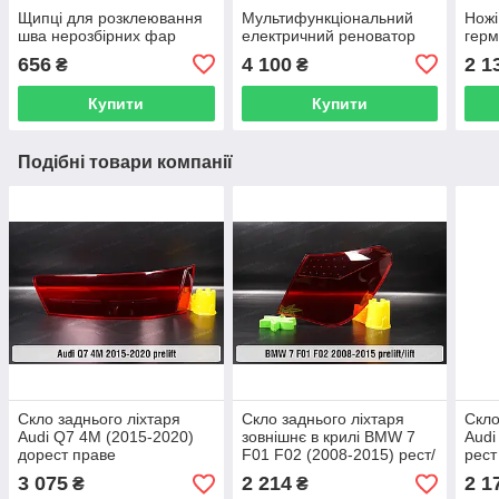
Щипці для розклеювання
Мультифункціональний
Ножі
шва нерозбірних фар
електричний реноватор
герм
656
4 100
2 1
₴
₴
Купити
Купити
Подібні товари компанії
Скло заднього ліхтаря
Скло заднього ліхтаря
Скло
Audi Q7 4M (2015-2020)
зовнішнє в крилі BMW 7
Audi
дорест праве
F01 F02 (2008-2015) рест/
рест
дорест праве
3 075
2 214
2 1
₴
₴