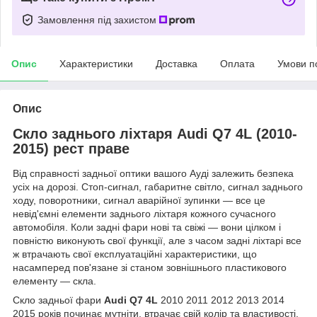
Замовлення під захистом
Опис
Характеристики
Доставка
Оплата
Умови п
Опис
Скло заднього ліхтаря Audi Q7 4L (2010-
2015) рест праве
Від справності задньої оптики вашого Ауді залежить безпека
усіх на дорозі. Стоп-сигнал, габаритне світло, сигнал заднього
ходу, поворотники, сигнал аварійної зупинки — все це
невід'ємні елементи заднього ліхтаря кожного сучасного
автомобіля. Коли задні фари нові та свіжі — вони цілком і
повністю виконують свої функції, але з часом задні ліхтарі все
ж втрачають свої експлуатаційні характеристики, що
насамперед пов'язане зі станом зовнішнього пластикового
елементу — скла.
Скло задньої фари
Audi Q7 4L
2010 2011 2012 2013 2014
2015 років починає мутніти, втрачає свій колір та властивості,