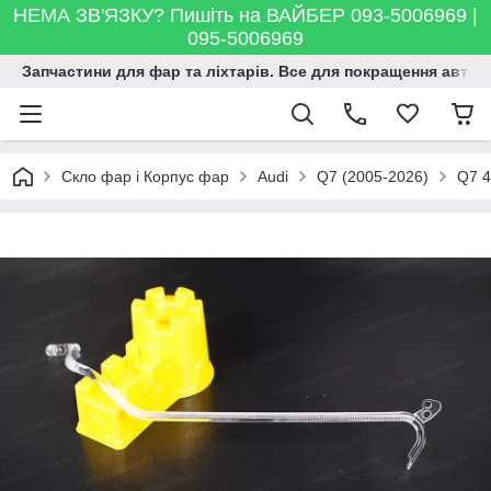
НЕМА ЗВ'ЯЗКУ? Пишіть на ВАЙБЕР 093-5006969 |
095-5006969
Запчастини для фар та ліхтарів. Все для покращення автосві
Скло фар і Корпус фар
Audi
Q7 (2005-2026)
Q7 4