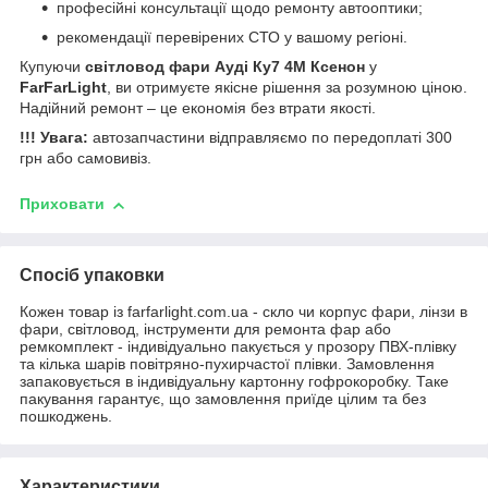
професійні консультації щодо ремонту автооптики;
рекомендації перевірених СТО у вашому регіоні.
Купуючи
світловод фари Ауді Ку7 4М Ксенон
у
FarFarLight
, ви отримуєте якісне рішення за розумною ціною.
Надійний ремонт – це економія без втрати якості.
!!! Увага:
автозапчастини відправляємо по передоплаті 300
грн або самовивіз.
Приховати
Спосіб упаковки
Кожен товар із farfarlight.com.ua - скло чи корпус фари, лінзи в
фари, світловод, інструменти для ремонта фар або
ремкомплект - індивідуально пакується у прозору ПВХ-плівку
та кілька шарів повітряно-пухирчастої плівки. Замовлення
запаковується в індивідуальну картонну гофрокоробку. Таке
пакування гарантує, що замовлення приїде цілим та без
пошкоджень.
Характеристики