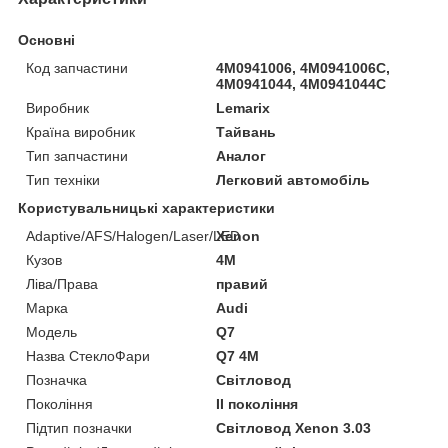
Основні
Код запчастини
4M0941006, 4M0941006C,
4M0941044, 4M0941044C
Виробник
Lemarix
Країна виробник
Тайвань
Тип запчастини
Аналог
Тип техніки
Легковий автомобіль
Користувальницькі характеристики
Adaptive/AFS/Halogen/Laser/LED
Xenon
Кузов
4M
Ліва/Права
правий
Марка
Audi
Мoдель
Q7
Назва СтеклоФари
Q7 4M
Позначка
Світловод
Покоління
II покоління
Підтип позначки
Світловод Xenon 3.03