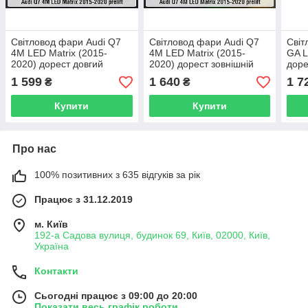
Світловод фари Audi Q7
Світловод фари Audi Q7
Світ
4M LED Matrix (2015-
4M LED Matrix (2015-
GA L
2020) дорест довгий
2020) дорест зовнішній
доре
середній лівий
правий
1 599
1 640
1 7
₴
₴
Купити
Купити
Про нас
100% позитивних з 635 відгуків за рік
Працює з 31.12.2019
м. Київ
192-а Садова вулиця, будинок 69, Київ, 02000, Київ,
Україна
Контакти
Сьогодні працює з 09:00 до 20:00
Показати весь графік роботи