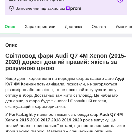
Замовлення під захистом
Опис
Характеристики
Доставка
Оплата
Умови п
Опис
Світловод фари Audi Q7 4M Xenon (2015-
2020) дорест довгий правий: якість за
розумною ціною
Якщо денні ходові вогні на передніх фарах вашого авто
Ауді
Ку7 4М Ксенон
потьмянішали, пожовкли, не загоряються
рівномірно або повністю, то не поспішайте купувати нову
оптику в зборі. Достатньо замінити світловод. Це набагато
дешевше, а фара буде як нова: і її зовнішній вигляд, і
експлуатаційні характеристики.
У
FarFarLight
у наявності якісні світловоди фар
Audi Q7 4M
Xenon 2015 2016 2017 2018 2019 2020
років випуску. Це
точний аналог оригінальної деталі, що поставляється тільки в
зборі з усією фарою. Матеріал – спеціальний оптичний