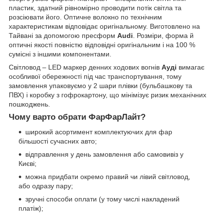
пластик, здатний рівномірно проводити потік світла та
розсіювати його. Оптичне волокно по технічним
характеристикам відповідає оригінальному. Виготовлено на
Тайвані за допомогою пресформ
Audi
. Розміри, форма й
оптичні якості повністю відповідні оригінальним і на 100 %
сумісні з іншими компонентами.
Світловод – LED маркер денних ходових вогнів
Ауді
вимагає
особливої обережності під час транспортування, тому
замовлення упаковуємо у 2 шари плівки (бульбашкову та
ПВХ) і коробку з гофрокартону, що мінімізує ризик механічних
пошкоджень.
Чому варто обрати ФарФарЛайт?
широкий асортимент комплектуючих для фар
більшості сучасних авто;
відправлення у день замовлення або самовивіз у
Києві;
можна придбати окремо правий чи лівий світловод,
або одразу пару;
зручні способи оплати (у тому числі накладений
платіж);