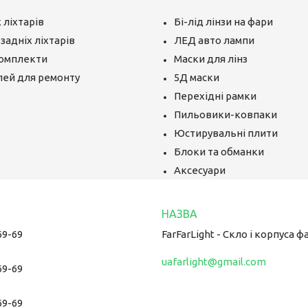
 ліхтарів
Бі-лід лінзи на фари
задніх ліхтарів
ЛЕД авто лампи
комплекти
Маски для лінз
лей для ремонту
5Д маски
Перехідні рамки
Пильовики-ковпаки
Юстирувальні плити
Блоки та обманки
Аксесуари
69-69
FarFarLight - Cкло і корпуса ф
uafarlight@gmail.com
69-69
69-69