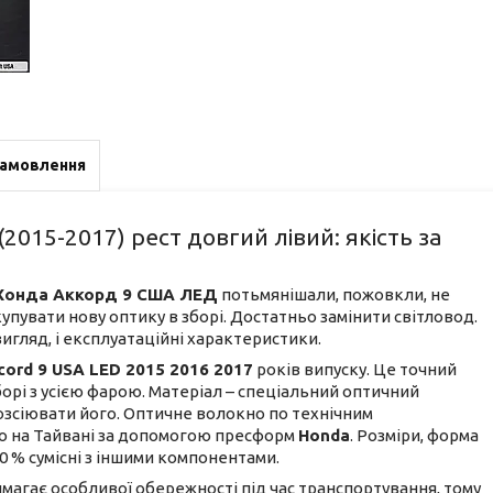
замовлення
2015-2017) рест довгий лівий: якість за
Хонда Аккорд 9 США ЛЕД
потьмянішали, пожовкли, не
упувати нову оптику в зборі. Достатньо замінити світловод.
вигляд, і експлуатаційні характеристики.
cord 9 USA LED 2015 2016 2017
років випуску. Це точний
борі з усією фарою. Матеріал – спеціальний оптичний
розсіювати його. Оптичне волокно по технічним
о на Тайвані за допомогою пресформ
Honda
. Розміри, форма
00 % сумісні з іншими компонентами.
магає особливої обережності під час транспортування, тому