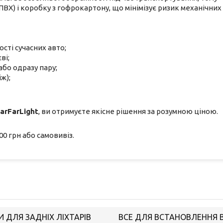
ВХ) і коробку з гофрокартону, що мінімізує ризик механічних
ті сучасних авто;
ві;
або одразу пару;
ж);
arFarLight
, ви отримуєте якісне рішення за розумною ціною.
0 грн або самовивіз.
 ДЛЯ ЗАДНІХ ЛІХТАРІВ
ВСЕ ДЛЯ ВСТАНОВЛЕННЯ BI