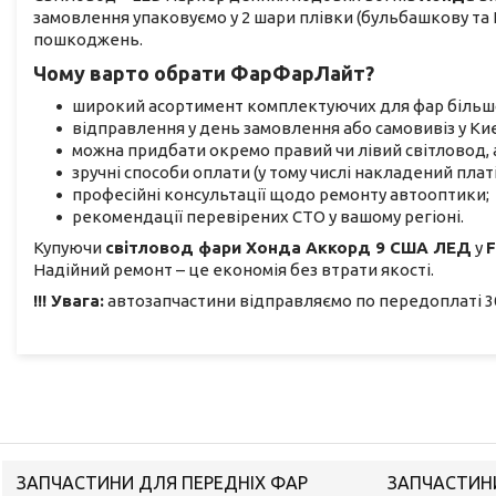
замовлення упаковуємо у 2 шари плівки (бульбашкову та П
пошкоджень.
Чому варто обрати ФарФарЛайт?
широкий асортимент комплектуючих для фар більшос
відправлення у день замовлення або самовивіз у Киє
можна придбати окремо правий чи лівий світловод, 
зручні способи оплати (у тому числі накладений платі
професійні консультації щодо ремонту автооптики;
рекомендації перевірених СТО у вашому регіоні.
Купуючи
світловод фари Хонда Аккорд 9 США ЛЕД
у
F
Надійний ремонт – це економія без втрати якості.
!!! Увага:
автозапчастини відправляємо по передоплаті 30
ЗАПЧАСТИНИ ДЛЯ ПЕРЕДНІХ ФАР
ЗАПЧАСТИНИ