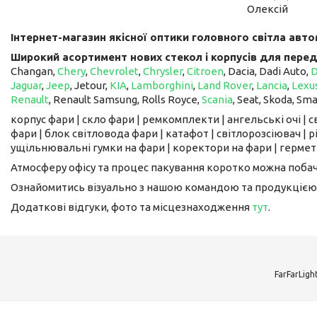
Олексій
Інтернет-магазин якісної оптики головного світла авто
Широкий асортимент нових стекол і корпусів для перед
Changan,
Chery
,
Chevrolet
,
Chrysler
,
Citroen
, Dacia, Dadi Auto,
Jaguar
,
Jeep
, Jetour, ​​​​​​​
KIA
,
Lamborghini
,
Land Rover
,
Lancia
,
Lexu
Renault
, Renault Samsung, Rolls Royce,
Scania
, Seat, Skoda, Sm
корпус фари | скло фари | ремкомплекти | ангельські очі | 
фари | блок світловода фари | катафот | світлорозсіювач | рі
ущільнювальні гумки на фари | коректори на фари | гермети
Атмосферу офісу та процес пакування коротко можна поба
Ознайомитись візуально з нашою командою та продукцією
Додаткові відгуки, фото та місцезнаходження
тут
.