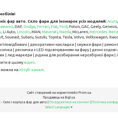
мобілів!
ніх фар авто. Скло фари для іномарок усіх моделей:
Acura
Daewoo
, DAF,
Dodge
,
Ferrari
,
Fiat
,
Ford
, Foton, GAC, Geely, Genesis
s
, Li Auto, ​​​​​​​
Lincoln
, MAN,
Maserati
,
Mazda
, McLaren, ​​​​​​​
Mercedes-Ben
art, Soueast, Subaru, Suzuki, Toyota, Tesla, Volvo, Volkswagen, Xiao
світловідбивачі | декоративні накладки | смужки фари | ремонт
снічка | ресничка з LED підсвічуванням на фару | денні ходові 
к | лед маркери | рідина для розбирання нерозбірної фари | л
чити в цьому
відео
.
 можна на
Ютуб-каналі
.
Сайт створений на маркетплейсі
Prom.ua
Продавець на Bigl.ua
FarFarLight - Cкло і корпуса фар для авто |
Поскаржитися на контент
|
Політика конфід
Select Language
▼