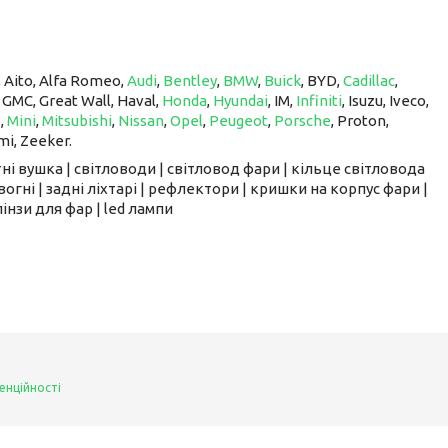
, Aito, Alfa Romeo,
Audi
,
Bentley
,
BMW
,
Buick
, BYD,
Cadillac
,
, GMC, Great Wall, Haval,
Honda
,
Hyundai
, IM, ​​​​​​​
Infiniti
, Isuzu, Iveco,
z
,
Mini
,
Mitsubishi
,
Nissan
,
Opel
,
Peugeot
,
Porsche
, Proton, ​​​​​​​
mi, Zeeker.
ні вушка | світловоди | світловод фари | кільце світловода
вогні | задні ліхтарі | рефлектори | кришки на корпус фари |
інзи для фар | led лампи
енційності