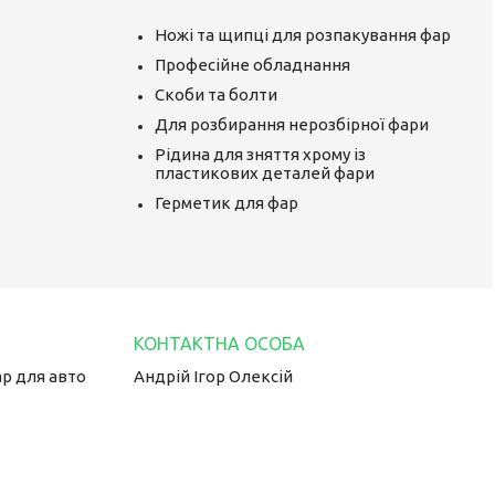
Ножі та щипці для розпакування фар
Професійне обладнання
Скоби та болти
Для розбирання нерозбірної фари
Рідина для зняття хрому із
пластикових деталей фари
Герметик для фар
ар для авто
Андрій Ігор Олексій