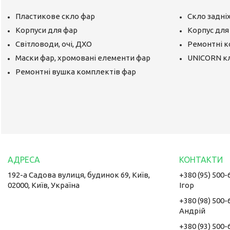
Пластикове скло фар
Скло задніх
Корпуси для фар
Корпус для 
Світловоди, очі, ДХО
Ремонтні 
Маски фар, хромовані елементи фар
UNICORN к
Ремонтні вушка комплектів фар
192-а Садова вулиця, будинок 69, Київ,
+380 (95) 500-
02000, Київ, Україна
Ігор
+380 (98) 500-
Андрій
+380 (93) 500-