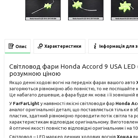
Характеристики
Інформація для 
Опис
Світловод фари Honda Accord 9 USA LED (
розумною ціною
Якщо денні ходові вогні на передніх фарах вашого авто
загоряються рівномірно або повністю, то не поспішайте к
Це набагато дешевше, а фара буде як нова: і її зовнішній 
У
FarFarLight
у наявності якісні світловоди фар
Honda Ac
аналог оригінальної деталі, що поставляється тільки в з
пластик, здатний рівномірно проводити потік світла та 
характеристикам відповідає оригінальному. Виготовлен
й оптичні якості повністю відповідні оригінальним і на 1
Світловод – LED маркер денних ходових вогнів
Хонда
ви