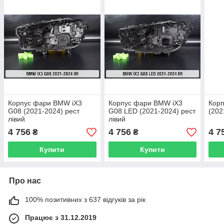
Корпус фари BMW iX3
Корпус фари BMW iX3
Кор
G08 (2021-2024) рест
G08 LED (2021-2024) рест
(202
лівий
лівий
4 756
4 756
4 7
₴
₴
Купити
Купити
Про нас
100% позитивних з 637 відгуків за рік
Працює з 31.12.2019