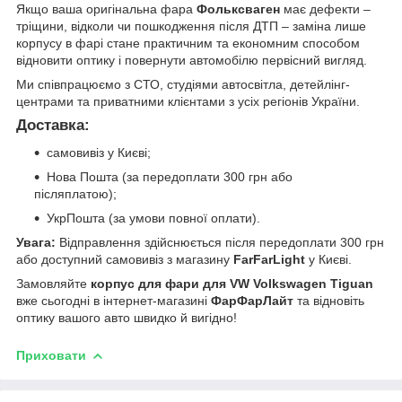
Якщо ваша оригінальна фара
Фольксваген
має дефекти –
тріщини, відколи чи пошкодження після ДТП – заміна лише
корпусу в фарі стане практичним та економним способом
відновити оптику і повернути автомобілю первісний вигляд.
Ми співпрацюємо з СТО, студіями автосвітла, детейлінг-
центрами та приватними клієнтами з усіх регіонів України.
Доставка:
самовивіз у Києві;
Нова Пошта (за передоплати 300 грн або
післяплатою);
УкрПошта (за умови повної оплати).
Увага:
Відправлення здійснюється після передоплати 300 грн
або доступний самовивіз з магазину
FarFarLight
у Києві.
Замовляйте
корпус для фари для VW Volkswagen Tiguan
вже сьогодні в інтернет-магазині
ФарФарЛайт
та відновіть
оптику вашого авто швидко й вигідно!
Приховати