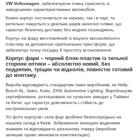
VW Volkswagen
, забезпечуючи повну сумісність із
заводськими характеристиками автомобіля.
Кожен корпус постачається як окремо, так і в парі, та
ретельно пакується у декілька шарів захисної плівки, що
гарантує безпечну доставку без жодних пошкоджень.
Корпус на фару виготовлений із міцного високоякісного
пластику за допомогою оригінальних прес-форм, що
забезпечує точну посадку й простоту встановлення.
Корпус фари – чорний блок-пластик із тильної
сторони оптики – абсолютно новий, без
подряпин, тріщин чи відколів, повністю готовий
до монтажу.
Вироби відповідають стандартам таких виробників, як Hella,
Bosch AL, Valeo, Koito, ZKW, Automotive Lighting. Виробництво
сертифіковане, розташоване на сучасних заводах у Тайвані
та Китаї, що гарантує довговічність і стійкість до
екстремальних умов.
Усі фото корпусів і скла фар зроблені безпосередньо на
нашому складі в Києві. Зображення захищені водяними
знаками та відповідають реальному товару (виробник
залишає право змінювати комплектацію).