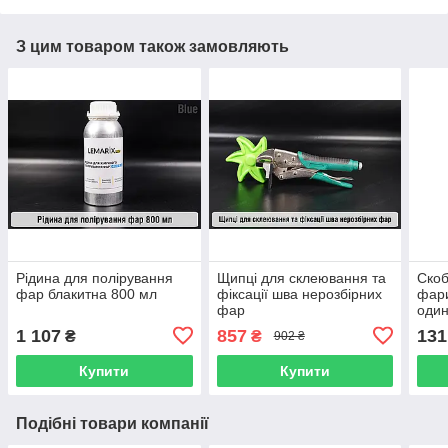
З цим товаром також замовляють
Рідина для полірування
Щипці для склеювання та
Скоб
фар блакитна 800 мл
фіксації шва нерозбірних
фари
фар
один
1 107
857
131
₴
₴
902 ₴
Купити
Купити
Подібні товари компанії