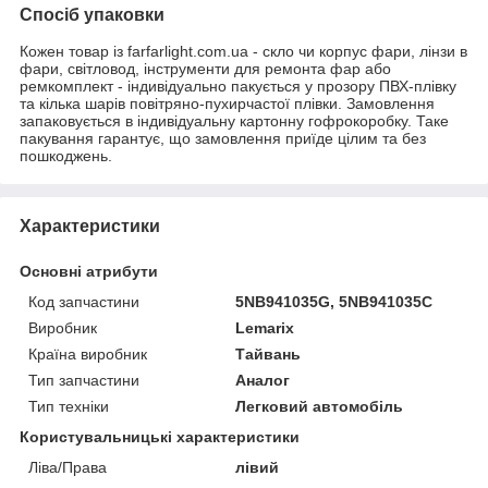
Спосіб упаковки
Кожен товар із farfarlight.com.ua - скло чи корпус фари, лінзи в
фари, світловод, інструменти для ремонта фар або
ремкомплект - індивідуально пакується у прозору ПВХ-плівку
та кілька шарів повітряно-пухирчастої плівки. Замовлення
запаковується в індивідуальну картонну гофрокоробку. Таке
пакування гарантує, що замовлення приїде цілим та без
пошкоджень.
Характеристики
Основні атрибути
Код запчастини
5NB941035G, 5NB941035C
Виробник
Lemarix
Країна виробник
Тайвань
Тип запчастини
Аналог
Тип техніки
Легковий автомобіль
Користувальницькі характеристики
Ліва/Права
лівий