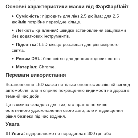
Основні характеристики маски від ФарФарЛайт
Сумісність:
підходить для лінз 2.5 дюйма; для 2,5
дюймів потрібне перехідне кільце.
Легкість кріплення:
швидке встановлення защіпками
без додаткових інструментів.
Підсвітка:
LED-кільце-розсіювач для рівномірного
світла.
Режим DRL:
біле світло для денних ходових вогнів.
Матеріал:
Chrome.
Переваги використання
Встановлення LED маски не тільки оновлює зовнішній вигляд
автомобіля, але й сприяє покращенню видимості на дорозі в
темний час доби.
Це важлива складова для тих, хто прагне не лише
естетичного удосконалення свого авто, але й підвищення
рівня безпеки під час водіння.
Увага
!!! Увага:
відправляємо по передоплаті 300 грн або