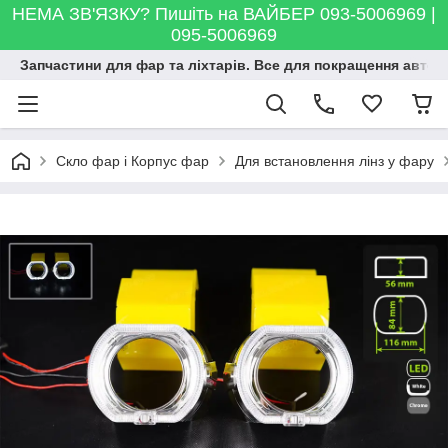
НЕМА ЗВ'ЯЗКУ? Пишіть на ВАЙБЕР 093-5006969 |
095-5006969
Запчастини для фар та ліхтарів. Все для покращення автосві
Скло фар і Корпус фар
Для встановлення лінз у фару