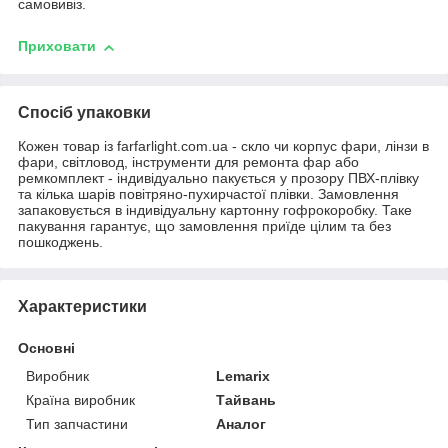
самовивіз.
Приховати
Спосіб упаковки
Кожен товар із farfarlight.com.ua - скло чи корпус фари, лінзи в
фари, світловод, інструменти для ремонта фар або
ремкомплект - індивідуально пакується у прозору ПВХ-плівку
та кілька шарів повітряно-пухирчастої плівки. Замовлення
запаковується в індивідуальну картонну гофрокоробку. Таке
пакування гарантує, що замовлення приїде цілим та без
пошкоджень.
Характеристики
Основні
Виробник
Lemarix
Країна виробник
Тайвань
Тип запчастини
Аналог