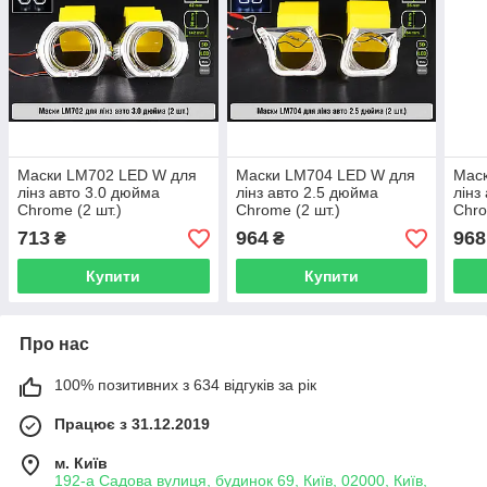
Маски LM702 LED W для
Маски LM704 LED W для
Мас
лінз авто 3.0 дюйма
лінз авто 2.5 дюйма
лінз
Chrome (2 шт.)
Chrome (2 шт.)
Chro
713
964
968
₴
₴
Купити
Купити
Про нас
100% позитивних з 634 відгуків за рік
Працює з 31.12.2019
м. Київ
192-а Садова вулиця, будинок 69, Київ, 02000, Київ,