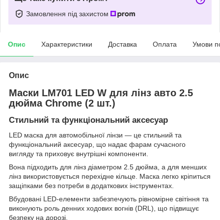
Замовлення під захистом
Опис
Характеристики
Доставка
Оплата
Умови п
Опис
Маски LM701 LED W для лінз авто 2.5
дюйма Chrome (2 шт.)
Стильний та функціональний аксесуар
LED маска для автомобільної лінзи — це стильний та
функціональний аксесуар, що надає фарам сучасного
вигляду та приховує внутрішні компоненти.
Вона підходить для лінз діаметром 2.5 дюйма, а для менших
лінз використовується перехідне кільце. Маска легко кріпиться
защіпками без потреби в додаткових інструментах.
Вбудовані LED-елементи забезпечують рівномірне світіння та
виконують роль денних ходових вогнів (DRL), що підвищує
безпеку на дорозі.