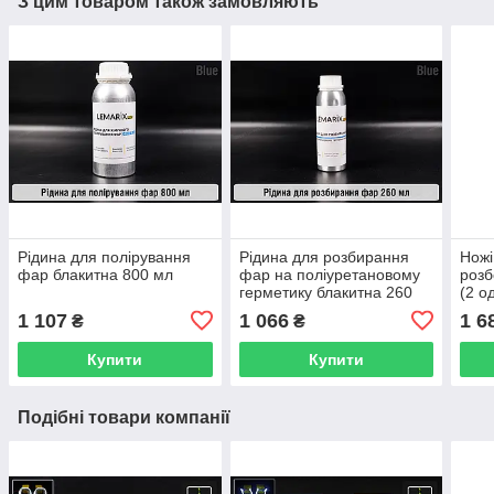
З цим товаром також замовляють
Рідина для полірування
Рідина для розбирання
Ножі
фар блакитна 800 мл
фар на поліуретановому
розб
герметику блакитна 260
(2 о
мл
1 107
1 066
1 6
₴
₴
Купити
Купити
Подібні товари компанії