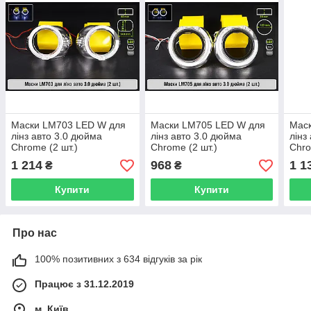
Маски LM703 LED W для
Маски LM705 LED W для
Мас
лінз авто 3.0 дюйма
лінз авто 3.0 дюйма
лінз
Chrome (2 шт.)
Chrome (2 шт.)
Chro
1 214
968
1 1
₴
₴
Купити
Купити
Про нас
100% позитивних з 634 відгуків за рік
Працює з 31.12.2019
м. Київ