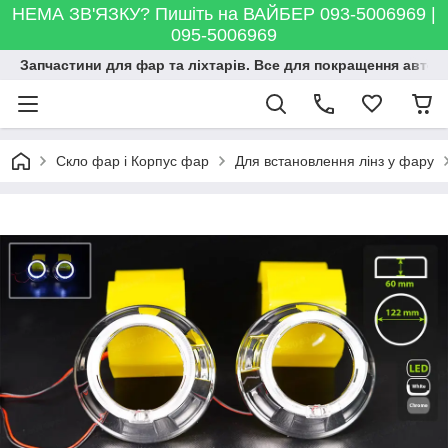
НЕМА ЗВ'ЯЗКУ? Пишіть на ВАЙБЕР 093-5006969 |
095-5006969
Запчастини для фар та ліхтарів. Все для покращення автосві
Скло фар і Корпус фар
Для встановлення лінз у фару