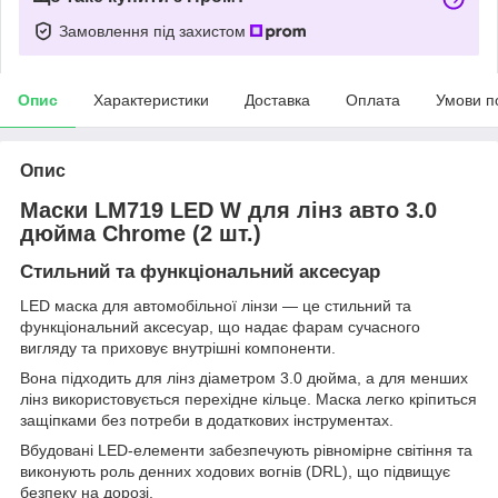
Замовлення під захистом
Опис
Характеристики
Доставка
Оплата
Умови п
Опис
Маски LM719 LED W для лінз авто 3.0
дюйма Chrome (2 шт.)
Стильний та функціональний аксесуар
LED маска для автомобільної лінзи — це стильний та
функціональний аксесуар, що надає фарам сучасного
вигляду та приховує внутрішні компоненти.
Вона підходить для лінз діаметром 3.0 дюйма, а для менших
лінз використовується перехідне кільце. Маска легко кріпиться
защіпками без потреби в додаткових інструментах.
Вбудовані LED-елементи забезпечують рівномірне світіння та
виконують роль денних ходових вогнів (DRL), що підвищує
безпеку на дорозі.