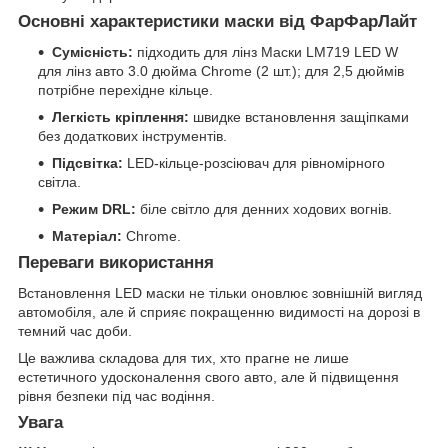
Основні характеристики маски від ФарФарЛайт
Сумісність:
підходить для лінз Маски LM719 LED W
для лінз авто 3.0 дюйма Chrome (2 шт.); для 2,5 дюймів
потрібне перехідне кільце.
Легкість кріплення:
швидке встановлення защіпками
без додаткових інструментів.
Підсвітка:
LED-кільце-розсіювач для рівномірного
світла.
Режим DRL:
біле світло для денних ходових вогнів.
Матеріал:
Chrome.
Переваги використання
Встановлення LED маски не тільки оновлює зовнішній вигляд
автомобіля, але й сприяє покращенню видимості на дорозі в
темний час доби.
Це важлива складова для тих, хто прагне не лише
естетичного удосконалення свого авто, але й підвищення
рівня безпеки під час водіння.
Увага