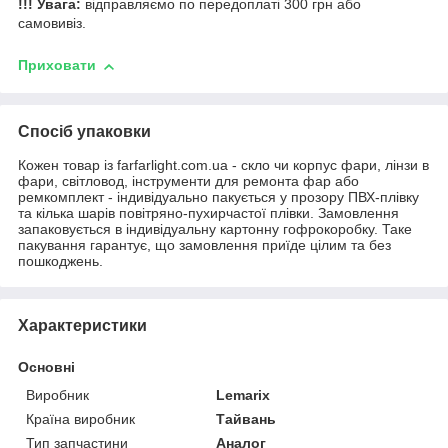
!!! Увага:
відправляємо по передоплаті 300 грн або
самовивіз.
Приховати
Спосіб упаковки
Кожен товар із farfarlight.com.ua - скло чи корпус фари, лінзи в
фари, світловод, інструменти для ремонта фар або
ремкомплект - індивідуально пакується у прозору ПВХ-плівку
та кілька шарів повітряно-пухирчастої плівки. Замовлення
запаковується в індивідуальну картонну гофрокоробку. Таке
пакування гарантує, що замовлення приїде цілим та без
пошкоджень.
Характеристики
Основні
Виробник
Lemarix
Країна виробник
Тайвань
Тип запчастини
Аналог