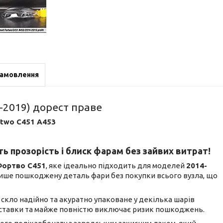
замовлення
-2019) дорест праве
rtwo C451 A453
ь прозорість і блиск фарам без зайвих витрат!
Фортво С451
, яке ідеально підходить для моделей
2014-
 лише пошкоджену деталь фари без покупки всього вузла, що
не скло надійно та акуратно упаковане у декілька шарів
доставки та майже повністю виключає ризик пошкоджень.