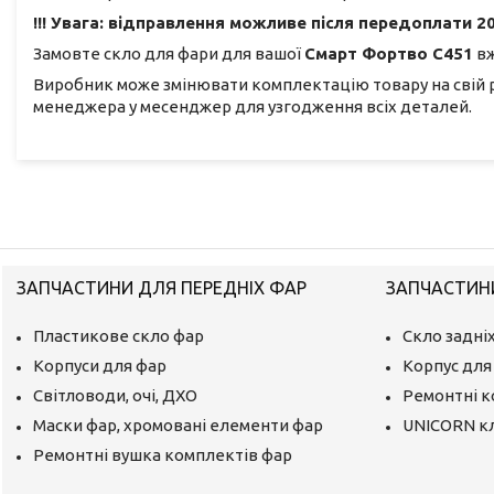
!!! Увага: відправлення можливе після передоплати 20
Замовте скло для фари для вашої
Смарт Фортво С451
вж
Виробник може змінювати комплектацію товару на свій 
менеджера у месенджер для узгодження всіх деталей.
ЗАПЧАСТИНИ ДЛЯ ПЕРЕДНІХ ФАР
ЗАПЧАСТИНИ
Пластикове скло фар
Скло задніх
Корпуси для фар
Корпус для 
Світловоди, очі, ДХО
Ремонтні 
Маски фар, хромовані елементи фар
UNICORN к
Ремонтні вушка комплектів фар