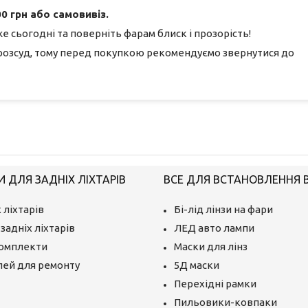
0 грн або самовивіз.
е сьогодні та поверніть фарам блиск і прозорість!
розсуд, тому перед покупкою рекомендуємо звернутися до
 ДЛЯ ЗАДНІХ ЛІХТАРІВ
ВСЕ ДЛЯ ВСТАНОВЛЕННЯ BI
 ліхтарів
Бі-лід лінзи на фари
задніх ліхтарів
ЛЕД авто лампи
комплекти
Маски для лінз
лей для ремонту
5Д маски
Перехідні рамки
Пильовики-ковпаки