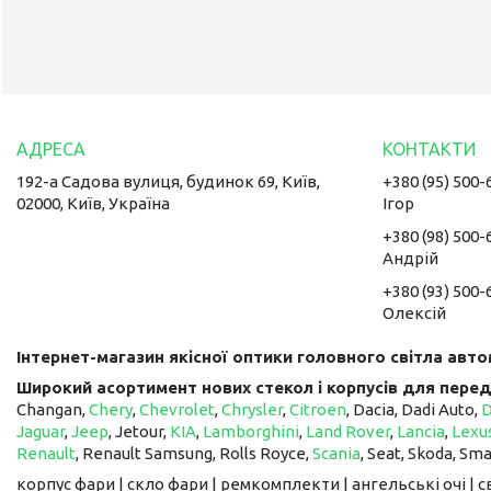
192-а Садова вулиця, будинок 69, Київ,
+380 (95) 500-
02000, Київ, Україна
Ігор
+380 (98) 500-
Андрій
+380 (93) 500-
Олексій
Інтернет-магазин якісної оптики головного світла авто
Широкий асортимент нових стекол і корпусів для перед
Changan,
Chery
,
Chevrolet
,
Chrysler
,
Citroen
, Dacia, Dadi Auto,
Jaguar
,
Jeep
, Jetour, ​​​​​​​
KIA
,
Lamborghini
,
Land Rover
,
Lancia
,
Lexu
Renault
, Renault Samsung, Rolls Royce,
Scania
, Seat, Skoda, Sm
корпус фари | скло фари | ремкомплекти | ангельські очі | 