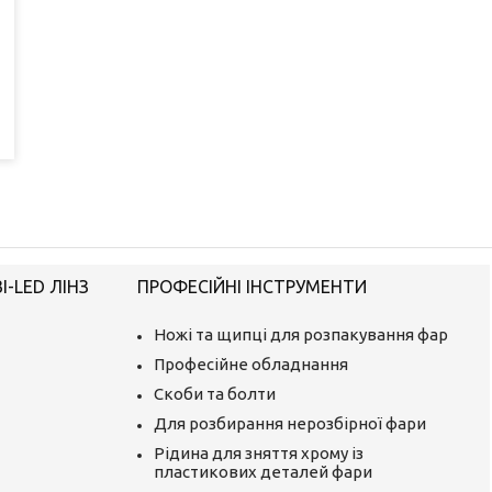
-LED ЛІНЗ
ПРОФЕСІЙНІ ІНСТРУМЕНТИ
Ножі та щипці для розпакування фар
Професійне обладнання
Скоби та болти
Для розбирання нерозбірної фари
Рідина для зняття хрому із
пластикових деталей фари