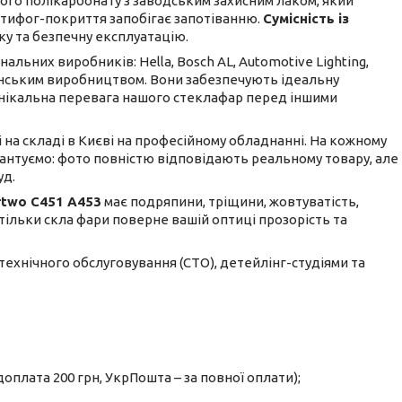
го полікарбонату з заводським захисним лаком, який
антифог-покриття запобігає запотіванню.
Сумісність із
ку та безпечну експлуатацію.
льних виробників: Hella, Bosch AL, Automotive Lighting,
ванським виробництвом. Вони забезпечують ідеальну
е унікальна перевага нашого стеклафар перед іншими
і на складі в Києві на професійному обладнанні. На кожному
рантуємо: фото повністю відповідають реальному товару, але
уд.
rtwo C451 A453
має подряпини, тріщини, жовтуватість,
а тільки скла фари поверне вашій оптиці прозорість та
 технічного обслуговування (СТО), детейлінг-студіями та
оплата 200 грн, УкрПошта – за повної оплати);