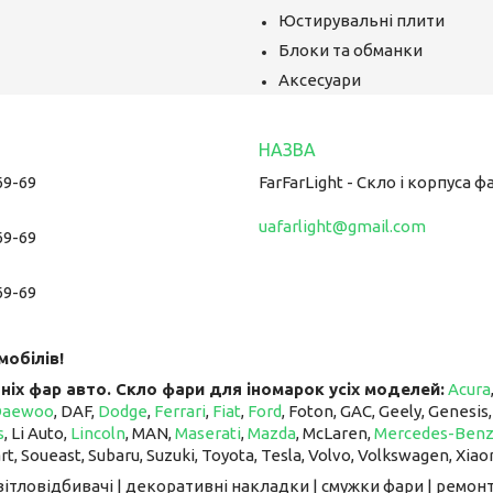
Юстирувальні плити
Блоки та обманки
Аксесуари
69-69
FarFarLight - Cкло і корпуса ф
uafarlight@gmail.com
69-69
69-69
мобілів!
ніх фар авто. Скло фари для іномарок усіх моделей:
Acura
Daewoo
, DAF,
Dodge
,
Ferrari
,
Fiat
,
Ford
, Foton, GAC, Geely, Genesis
s
, Li Auto, ​​​​​​​
Lincoln
, MAN,
Maserati
,
Mazda
, McLaren, ​​​​​​​
Mercedes-Ben
art, Soueast, Subaru, Suzuki, Toyota, Tesla, Volvo, Volkswagen, Xiao
світловідбивачі | декоративні накладки | смужки фари | ремонт