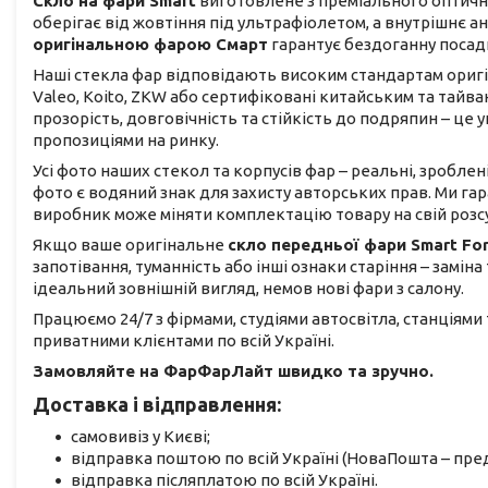
Скло на фари Smart
виготовлене з преміального оптично
оберігає від жовтіння під ультрафіолетом, а внутрішнє 
оригінальною фарою Смарт
гарантує бездоганну посад
Наші стекла фар відповідають високим стандартам оригіна
Valeo, Koito, ZKW або сертифіковані китайським та тай
прозорість, довговічність та стійкість до подряпин – ц
пропозиціями на ринку.
Усі фото наших стекол та корпусів фар – реальні, зроблен
фото є водяний знак для захисту авторських прав. Ми га
виробник може міняти комплектацію товару на свій розс
Якщо ваше оригінальне
скло передньої фари Smart Fo
запотівання, туманність або інші ознаки старіння – замін
ідеальний зовнішній вигляд, немов нові фари з салону.
Працюємо 24/7 з фірмами, студіями автосвітла, станціями
приватними клієнтами по всій Україні.
Замовляйте на ФарФарЛайт швидко та зручно.
Доставка і відправлення:
самовивіз у Києві;
відправка поштою по всій Україні (НоваПошта – пред
відправка післяплатою по всій Україні.