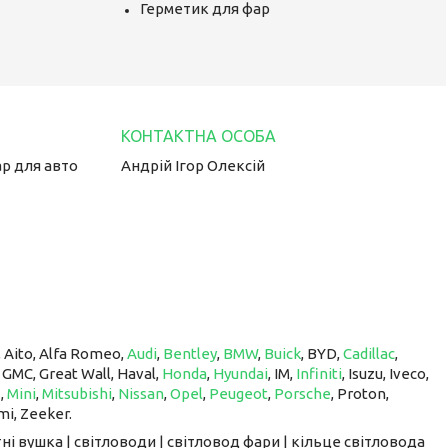
Герметик для фар
ар для авто
Андрій Ігор Олексій
, Aito, Alfa Romeo,
Audi
,
Bentley
,
BMW
,
Buick
, BYD,
Cadillac
,
, GMC, Great Wall, Haval,
Honda
,
Hyundai
, IM, ​​​​​​​
Infiniti
, Isuzu, Iveco,
z
,
Mini
,
Mitsubishi
,
Nissan
,
Opel
,
Peugeot
,
Porsche
, Proton, ​​​​​​​
mi, Zeeker.
ні вушка | світловоди | світловод фари | кільце світловода