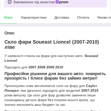
Замовлення під захистом
Опис
Характеристики
Доставка
Оплата
Умови п
Опис
Скло фари Soueast Lioncel (2007-2010)
ліве
У наявності стекла на фари для наступних авто:
Soueast
Lioncel
Підходить для
2007 2008 2009 2010
Професійне рішення для вашого авто: поверніть
прозорість і блиск фарам без зайвих витрат!
Пропонуємо нове високоякісне скло на фару для
СауІст
Ліонцел
, яке ідеально підходить для моделей
2007-2010
років випуску. Це скло для фар дозволяє замінити лише
пошкоджену деталь фари без покупки всього вузла, що
значно економить ваш бюджет та час.