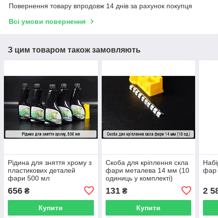
Повернення товару впродовж 14 днів за рахунок покупця
Всі умови повернення
З цим товаром також замовляють
Рідина для зняття хрому з
Скоба для кріплення скла
Набі
пластикових деталей
фари металева 14 мм (10
фар 
фари 500 мл
одиниць у комплекті)
656
131
2 5
₴
₴
Купити
Купити