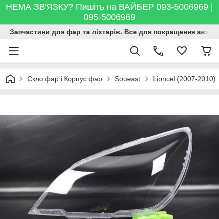
НЕМА ЗВ'ЯЗКУ? Пишіть на ВАЙБЕР 093-5006969 |
095-5006969
Запчастини для фар та ліхтарів. Все для покращення автосві
Скло фар і Корпус фар
Soueast
Lioncel (2007-2010)