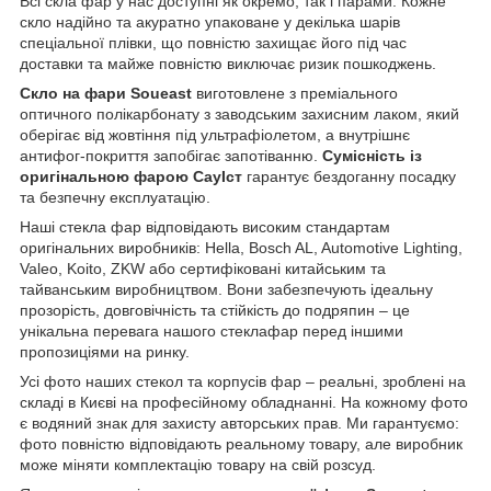
Всі скла фар у нас доступні як окремо, так і парами. Кожне
скло надійно та акуратно упаковане у декілька шарів
спеціальної плівки, що повністю захищає його під час
доставки та майже повністю виключає ризик пошкоджень.
Скло на фари Soueast
виготовлене з преміального
оптичного полікарбонату з заводським захисним лаком, який
оберігає від жовтіння під ультрафіолетом, а внутрішнє
антифог-покриття запобігає запотіванню.
Сумісність із
оригінальною фарою СауІст
гарантує бездоганну посадку
та безпечну експлуатацію.
Наші стекла фар відповідають високим стандартам
оригінальних виробників: Hella, Bosch AL, Automotive Lighting,
Valeo, Koito, ZKW або сертифіковані китайським та
тайванським виробництвом. Вони забезпечують ідеальну
прозорість, довговічність та стійкість до подряпин – це
унікальна перевага нашого стеклафар перед іншими
пропозиціями на ринку.
Усі фото наших стекол та корпусів фар – реальні, зроблені на
складі в Києві на професійному обладнанні. На кожному фото
є водяний знак для захисту авторських прав. Ми гарантуємо:
фото повністю відповідають реальному товару, але виробник
може міняти комплектацію товару на свій розсуд.