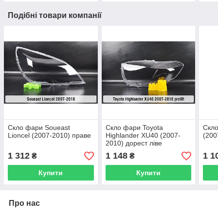
Подібні товари компанії
Скло фари Soueast
Скло фари Toyota
Скл
Lioncel (2007-2010) праве
Highlander XU40 (2007-
(200
2010) дорест ліве
1 312
1 148
1 1
₴
₴
Купити
Купити
Про нас