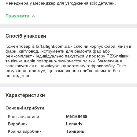
менеджера у месенджер для узгодження всіх деталей.
Приховати
Спосіб упаковки
Кожен товар із farfarlight.com.ua - скло чи корпус фари, лінзи в
фари, світловод, інструменти для ремонта фар або
ремкомплект - індивідуально пакується у прозору ПВХ-плівку
та кілька шарів повітряно-пухирчастої плівки. Замовлення
запаковується в індивідуальну картонну гофрокоробку. Таке
пакування гарантує, що замовлення приїде цілим та без
пошкоджень.
Характеристики
Основні атрибути
Код запчастини
MN169469
Виробник
Lemarix
Країна виробник
Тайвань