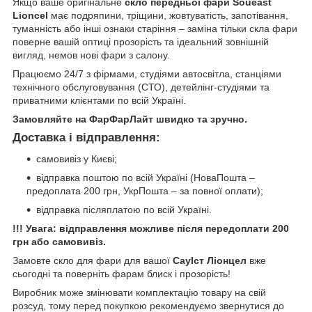
Якщо ваше оригінальне
скло передньої фари Soueast
Lioncel
має подряпини, тріщини, жовтуватість, запотівання,
туманність або інші ознаки старіння – заміна тільки скла фари
поверне вашій оптиці прозорість та ідеальний зовнішній
вигляд, немов нові фари з салону.
Працюємо 24/7 з фірмами, студіями автосвітла, станціями
технічного обслуговування (СТО), детейлінг-студіями та
приватними клієнтами по всій Україні.
Замовляйте на ФарФарЛайт швидко та зручно.
Доставка і відправлення:
самовивіз у Києві;
відправка поштою по всій Україні (НоваПошта –
предоплата 200 грн, УкрПошта – за повної оплати);
відправка післяплатою по всій Україні.
!!! Увага: відправлення можливе після передоплати 200
грн або самовивіз.
Замовте скло для фари для вашої
СауІст Ліонцел
вже
сьогодні та поверніть фарам блиск і прозорість!
Виробник може змінювати комплектацію товару на свій
розсуд, тому перед покупкою рекомендуємо звернутися до