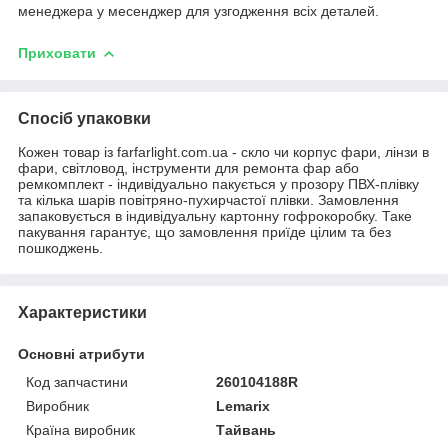
менеджера у месенджер для узгодження всіх деталей.
Приховати
Спосіб упаковки
Кожен товар із farfarlight.com.ua - скло чи корпус фари, лінзи в
фари, світловод, інструменти для ремонта фар або
ремкомплект - індивідуально пакується у прозору ПВХ-плівку
та кілька шарів повітряно-пухирчастої плівки. Замовлення
запаковується в індивідуальну картонну гофрокоробку. Таке
пакування гарантує, що замовлення приїде цілим та без
пошкоджень.
Характеристики
Основні атрибути
Код запчастини
260104188R
Виробник
Lemarix
Країна виробник
Тайвань