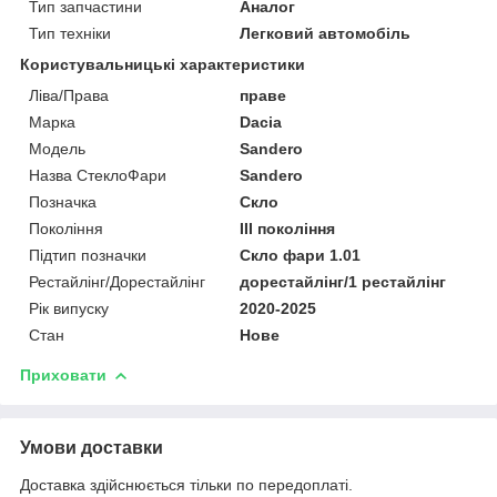
Тип запчастини
Аналог
Тип техніки
Легковий автомобіль
Користувальницькі характеристики
Ліва/Права
праве
Марка
Dacia
Мoдель
Sandero
Назва СтеклоФари
Sandero
Позначка
Скло
Покоління
III покоління
Підтип позначки
Скло фари 1.01
Рестайлінг/Дорестайлінг
дорестайлінг/1 рестайлінг
Рік випуску
2020-2025
Стан
Нове
Приховати
Умови доставки
Доставка здійснюється тільки по передоплаті.