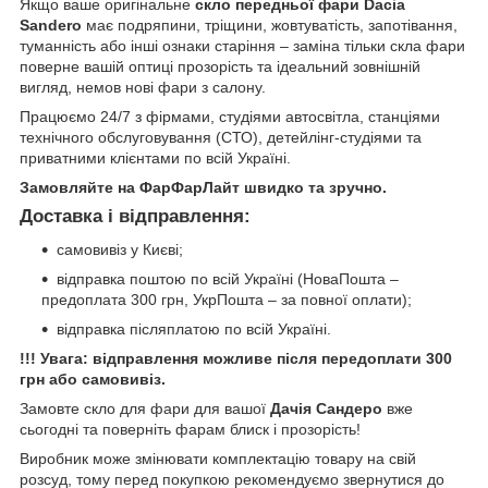
Якщо ваше оригінальне
скло передньої фари Dacia
Sandero
має подряпини, тріщини, жовтуватість, запотівання,
туманність або інші ознаки старіння – заміна тільки скла фари
поверне вашій оптиці прозорість та ідеальний зовнішній
вигляд, немов нові фари з салону.
Працюємо 24/7 з фірмами, студіями автосвітла, станціями
технічного обслуговування (СТО), детейлінг-студіями та
приватними клієнтами по всій Україні.
Замовляйте на ФарФарЛайт швидко та зручно.
Доставка і відправлення:
самовивіз у Києві;
відправка поштою по всій Україні (НоваПошта –
предоплата 300 грн, УкрПошта – за повної оплати);
відправка післяплатою по всій Україні.
!!! Увага: відправлення можливе після передоплати 300
грн або самовивіз.
Замовте скло для фари для вашої
Дачія Сандеро
вже
сьогодні та поверніть фарам блиск і прозорість!
Виробник може змінювати комплектацію товару на свій
розсуд, тому перед покупкою рекомендуємо звернутися до