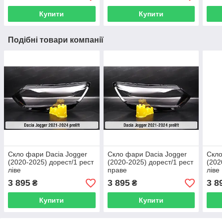
Купити
Купити
Подібні товари компанії
Скло фари Dacia Jogger
Скло фари Dacia Jogger
Скло
(2020-2025) дорест/1 рест
(2020-2025) дорест/1 рест
(202
ліве
праве
ліве
3 895
3 895
3 8
₴
₴
Купити
Купити