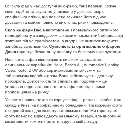
Всі скла фар у нас доступні як окремо, так і парами. Кожне
скло надійно та акуратно упаковане у декілька шарів
спеціальної плівки, що повністю захищає його під час
доставки та майже повністю виключає ризик пошкоджень.
Скло на фари Dacia
виготовлене з преміального оптичного
полікарбонату з заводським захисним лаком, який оберігає від
жовтіння під ультрафіолетом, а внутрішнє антифог-покриття
запобігає запотіванню.
Сумісність із оригінальною фарою
Дачія
гарантує бездоганну посадку та безпечну експлуатацію.
Наші стекла фар відповідають високим стандартам
оригінальних виробників: Hella, Bosch AL, Automotive Lighting,
Valeo, Koito, ZKW або сертифіковані китайським та
тайванським виробництвом. Вони забезпечують ідеальну
прозорість, довговічність та стійкість до подряпин – це
унікальна перевага нашого стеклафар перед іншими
пропозиціями на ринку.
Усі фото наших стекол та корпусів фар – реальні, зроблені на
складі в Києві на професійному обладнанні. На кожному фото
є водяний знак для захисту авторських прав. Ми гарантуємо:
фото повністю відповідають реальному товару, але виробник
може міняти комплектацію товару на свій розсуд.