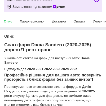
Замовлення під захистом
Опис
Характеристики
Доставка
Оплата
Умови п
Опис
Скло фари Dacia Sandero (2020-2025)
дорест/1 рест праве
У наявності стекла на фари для наступних авто:
Dacia
Sandero
Підходить для
2020 2021 2022 2023 2024 2025
Професійне рішення для вашого авто: поверніть
прозорість і блиск фарам без зайвих витрат!
Пропонуємо нове високоякісне скло на фару для
Дачія
Сандеро
, яке ідеально підходить для моделей
2020-2025
років випуску. Це скло для фар дозволяє замінити лише
пошкоджену деталь фари без покупки всього вузла, що
значно економить ваш бюджет та час.