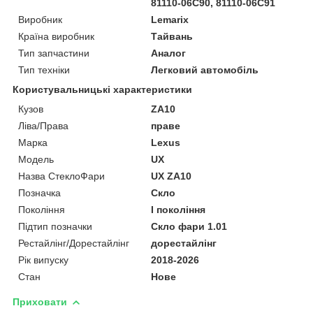
81110-06C90, 81110-06C91
Виробник
Lemarix
Країна виробник
Тайвань
Тип запчастини
Аналог
Тип техніки
Легковий автомобіль
Користувальницькі характеристики
Кузов
ZA10
Ліва/Права
праве
Марка
Lexus
Мoдель
UX
Назва СтеклоФари
UX ZA10
Позначка
Скло
Покоління
I покоління
Підтип позначки
Скло фари 1.01
Рестайлінг/Дорестайлінг
дорестайлінг
Рік випуску
2018-2026
Стан
Нове
Приховати