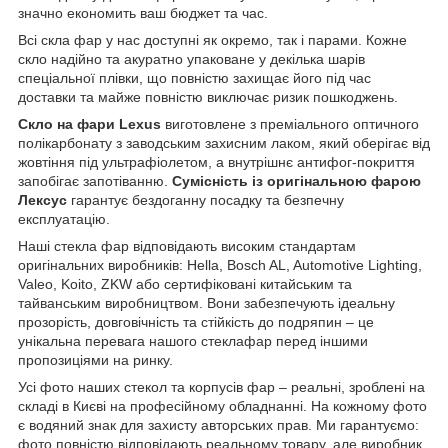
значно економить ваш бюджет та час.
Всі скла фар у нас доступні як окремо, так і парами. Кожне
скло надійно та акуратно упаковане у декілька шарів
спеціальної плівки, що повністю захищає його під час
доставки та майже повністю виключає ризик пошкоджень.
Скло на фари Lexus
виготовлене з преміального оптичного
полікарбонату з заводським захисним лаком, який оберігає від
жовтіння під ультрафіолетом, а внутрішнє антифог-покриття
запобігає запотіванню.
Сумісність із оригінальною фарою
Лексус
гарантує бездоганну посадку та безпечну
експлуатацію.
Наші стекла фар відповідають високим стандартам
оригінальних виробників: Hella, Bosch AL, Automotive Lighting,
Valeo, Koito, ZKW або сертифіковані китайським та
тайванським виробництвом. Вони забезпечують ідеальну
прозорість, довговічність та стійкість до подряпин – це
унікальна перевага нашого стеклафар перед іншими
пропозиціями на ринку.
Усі фото наших стекол та корпусів фар – реальні, зроблені на
складі в Києві на професійному обладнанні. На кожному фото
є водяний знак для захисту авторських прав. Ми гарантуємо:
фото повністю відповідають реальному товару, але виробник