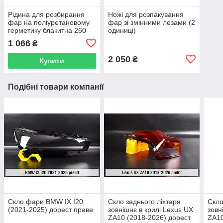
Рідина для розбирання
Ножі для розпакування
фар на поліуретановому
фар зі змінними лезами (2
герметику блакитна 260
одиниці)
мл
1 066
₴
2 050
₴
Купити
Подібні товари компанії
Скло фари BMW IX I20
Скло заднього ліхтаря
Скло
(2021-2025) дорест праве
зовнішнє в крилі Lexus UX
зовн
ZA10 (2018-2026) дорест
ZA10