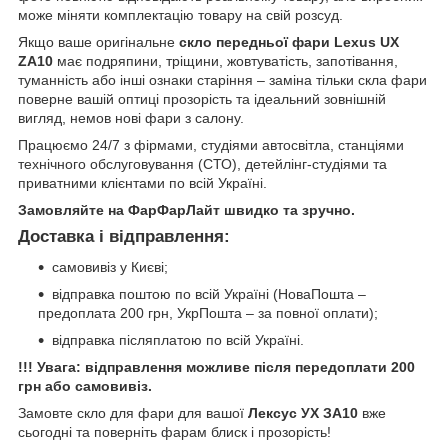
може міняти комплектацію товару на свій розсуд.
Якщо ваше оригінальне
скло передньої фари Lexus UX
ZA10
має подряпини, тріщини, жовтуватість, запотівання,
туманність або інші ознаки старіння – заміна тільки скла фари
поверне вашій оптиці прозорість та ідеальний зовнішній
вигляд, немов нові фари з салону.
Працюємо 24/7 з фірмами, студіями автосвітла, станціями
технічного обслуговування (СТО), детейлінг-студіями та
приватними клієнтами по всій Україні.
Замовляйте на ФарФарЛайт швидко та зручно.
Доставка і відправлення:
самовивіз у Києві;
відправка поштою по всій Україні (НоваПошта –
предоплата 200 грн, УкрПошта – за повної оплати);
відправка післяплатою по всій Україні.
!!! Увага: відправлення можливе після передоплати 200
грн або самовивіз.
Замовте скло для фари для вашої
Лексус УХ ЗА10
вже
сьогодні та поверніть фарам блиск і прозорість!