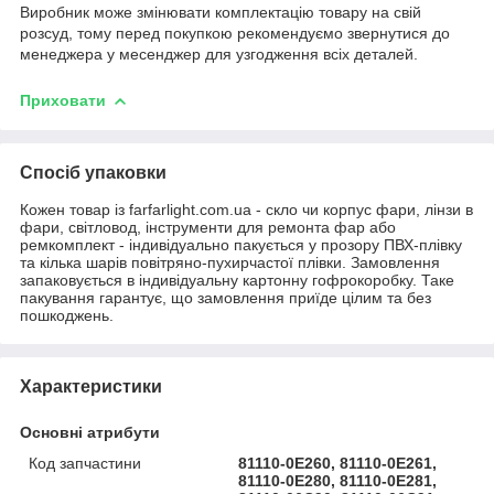
Виробник може змінювати комплектацію товару на свій
розсуд, тому перед покупкою рекомендуємо звернутися до
менеджера у месенджер для узгодження всіх деталей.
Приховати
Спосіб упаковки
Кожен товар із farfarlight.com.ua - скло чи корпус фари, лінзи в
фари, світловод, інструменти для ремонта фар або
ремкомплект - індивідуально пакується у прозору ПВХ-плівку
та кілька шарів повітряно-пухирчастої плівки. Замовлення
запаковується в індивідуальну картонну гофрокоробку. Таке
пакування гарантує, що замовлення приїде цілим та без
пошкоджень.
Характеристики
Основні атрибути
Код запчастини
81110-0E260, 81110-0E261,
81110-0E280, 81110-0E281,