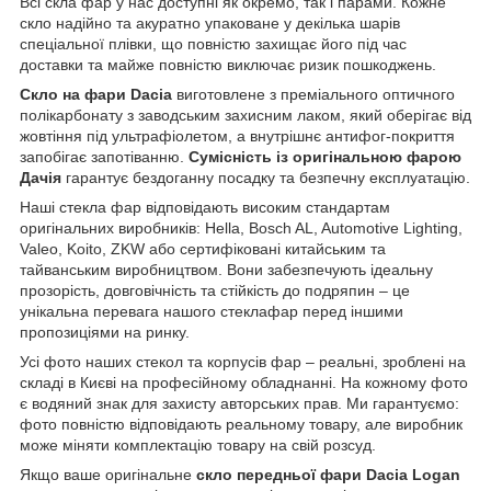
Всі скла фар у нас доступні як окремо, так і парами. Кожне
скло надійно та акуратно упаковане у декілька шарів
спеціальної плівки, що повністю захищає його під час
доставки та майже повністю виключає ризик пошкоджень.
Скло на фари Dacia
виготовлене з преміального оптичного
полікарбонату з заводським захисним лаком, який оберігає від
жовтіння під ультрафіолетом, а внутрішнє антифог-покриття
запобігає запотіванню.
Сумісність із оригінальною фарою
Дачія
гарантує бездоганну посадку та безпечну експлуатацію.
Наші стекла фар відповідають високим стандартам
оригінальних виробників: Hella, Bosch AL, Automotive Lighting,
Valeo, Koito, ZKW або сертифіковані китайським та
тайванським виробництвом. Вони забезпечують ідеальну
прозорість, довговічність та стійкість до подряпин – це
унікальна перевага нашого стеклафар перед іншими
пропозиціями на ринку.
Усі фото наших стекол та корпусів фар – реальні, зроблені на
складі в Києві на професійному обладнанні. На кожному фото
є водяний знак для захисту авторських прав. Ми гарантуємо:
фото повністю відповідають реальному товару, але виробник
може міняти комплектацію товару на свій розсуд.
Якщо ваше оригінальне
скло передньої фари Dacia Logan