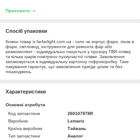
Приховати
Спосіб упаковки
Кожен товар із farfarlight.com.ua - скло чи корпус фари, лінзи в
фари, світловод, інструменти для ремонта фар або
ремкомплект - індивідуально пакується у прозору ПВХ-плівку
та кілька шарів повітряно-пухирчастої плівки. Замовлення
запаковується в індивідуальну картонну гофрокоробку. Таке
пакування гарантує, що замовлення приїде цілим та без
пошкоджень.
Характеристики
Основні атрибути
Код запчастини
260107978R
Виробник
Lemarix
Країна виробник
Тайвань
Тип запчастини
Аналог