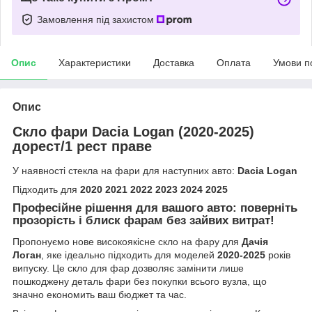
Замовлення під захистом
Опис
Характеристики
Доставка
Оплата
Умови п
Опис
Скло фари Dacia Logan (2020-2025)
дорест/1 рест праве
У наявності стекла на фари для наступних авто:
Dacia Logan
Підходить для
2020 2021 2022 2023 2024 2025
Професійне рішення для вашого авто: поверніть
прозорість і блиск фарам без зайвих витрат!
Пропонуємо нове високоякісне скло на фару для
Дачія
Логан
, яке ідеально підходить для моделей
2020-2025
років
випуску. Це скло для фар дозволяє замінити лише
пошкоджену деталь фари без покупки всього вузла, що
значно економить ваш бюджет та час.