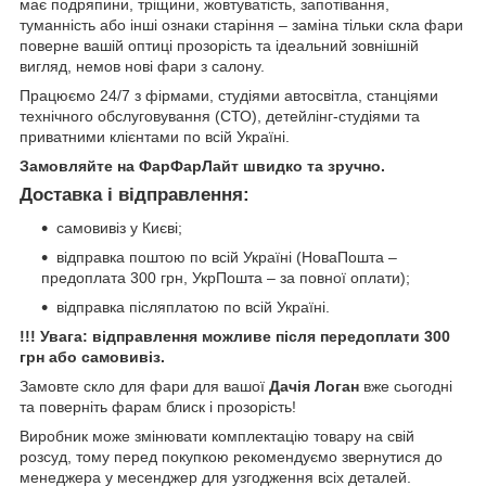
має подряпини, тріщини, жовтуватість, запотівання,
туманність або інші ознаки старіння – заміна тільки скла фари
поверне вашій оптиці прозорість та ідеальний зовнішній
вигляд, немов нові фари з салону.
Працюємо 24/7 з фірмами, студіями автосвітла, станціями
технічного обслуговування (СТО), детейлінг-студіями та
приватними клієнтами по всій Україні.
Замовляйте на ФарФарЛайт швидко та зручно.
Доставка і відправлення:
самовивіз у Києві;
відправка поштою по всій Україні (НоваПошта –
предоплата 300 грн, УкрПошта – за повної оплати);
відправка післяплатою по всій Україні.
!!! Увага: відправлення можливе після передоплати 300
грн або самовивіз.
Замовте скло для фари для вашої
Дачія Логан
вже сьогодні
та поверніть фарам блиск і прозорість!
Виробник може змінювати комплектацію товару на свій
розсуд, тому перед покупкою рекомендуємо звернутися до
менеджера у месенджер для узгодження всіх деталей.