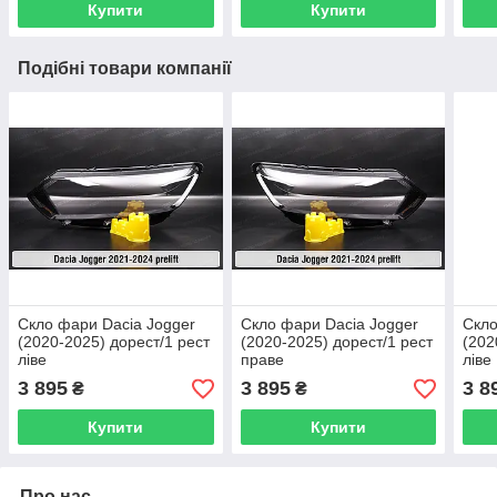
Купити
Купити
Подібні товари компанії
Скло фари Dacia Jogger
Скло фари Dacia Jogger
Скло
(2020-2025) дорест/1 рест
(2020-2025) дорест/1 рест
(202
ліве
праве
ліве
3 895
3 895
3 8
₴
₴
Купити
Купити
Про нас