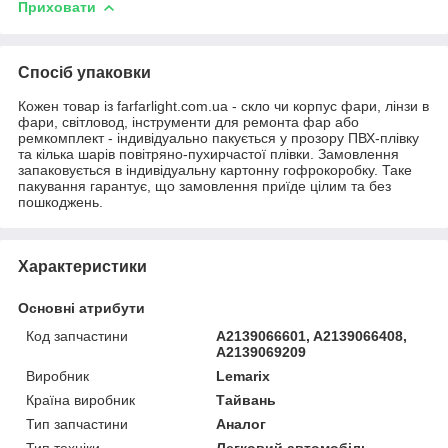
Приховати
Спосіб упаковки
Кожен товар із farfarlight.com.ua - скло чи корпус фари, лінзи в
фари, світловод, інструменти для ремонта фар або
ремкомплект - індивідуально пакується у прозору ПВХ-плівку
та кілька шарів повітряно-пухирчастої плівки. Замовлення
запаковується в індивідуальну картонну гофрокоробку. Таке
пакування гарантує, що замовлення приїде цілим та без
пошкоджень.
Характеристики
Основні атрибути
Код запчастини
A2139066601, A2139066408,
A2139069209
Виробник
Lemarix
Країна виробник
Тайвань
Тип запчастини
Аналог
Тип техніки
Легковий автомобіль