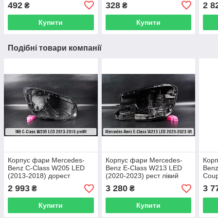
сірий
бутиловий чорний
492
328
2 8
₴
₴
Купити
Купити
Подібні товари компанії
Корпус фари Mercedes-
Корпус фари Mercedes-
Корп
Benz C-Class W205 LED
Benz E-Class W213 LED
Benz
(2013-2018) дорест
(2020-2023) рест лівий
Coup
правий
(201
2 993
3 280
3 7
₴
₴
Купити
Купити