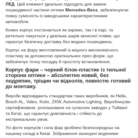
ЛЕД
. Цей елемент ідеально підходить для заміни
пошкодженої частини оптики
Mercedes-Benz
, забезпечуючи
повну сумісність із заводськими характеристиками
автомобіля.
Кожен корпус постачається як окремо, так і в парі, та
ретельно пакується у декілька шарів захисної плівки, що
гарантує безпечну доставку без жодних пошкоджень.
Корпус на фару виготовлений із міцного високоякісного
пластику за допомогою оригінальних прес-форм, що
забезпечує точну посадку й простоту встановлення.
Корпус фари – чорний блок-пластик із тильної
сторони оптики – абсолютно новий, без
подряпин, тріщин чи відколів, повністю готовий
до монтажу.
Вироби відповідають стандартам таких виробників, як Hella,
Bosch AL, Valeo, Koito, ZKW, Automotive Lighting. Виробництво
сертифіковане, розташоване на сучасних заводах у Тайвані
та Китаї, що гарантує довговічність і стійкість до
екстремальних умов.
Усі фото корпусів і скла фар зроблені безпосередньо на
нашому складі в Києві. Зображення захищені водяними