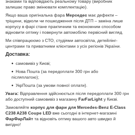
знаками та відповідають реальному товару (виробник
залишає право змінювати комплектацію).
Якщо ваша оригінальна фара
Мерседес
має дефекти –
тріщини, відколи чи пошкодження після ДТП – заміна лише
корпусу в фарі стане практичним та економним способом
відновити оптику і повернути автомобілю первісний вигляд.
Ми співпрацюємо з СТО, студіями автосвітла, детейлінг-
центрами та приватними клієнтами з усіх регіонів України.
Доставка:
самовивіз у Києві;
Нова Пошта (за передоплати 300 грн або
післяплатою);
УкрПошта (за умови повної оплати).
Увага:
Відправлення здійснюється після передоплати 300 грн
або доступний самовивіз з магазину
FarFarLight
у Києві.
Замовляйте
корпус для фари для Mercedes-Benz E-Class
C238 A238 Coupe LED
вже сьогодні в інтернет-магазині
ФарФарЛайт
та відновіть оптику вашого авто швидко й
вигідно!