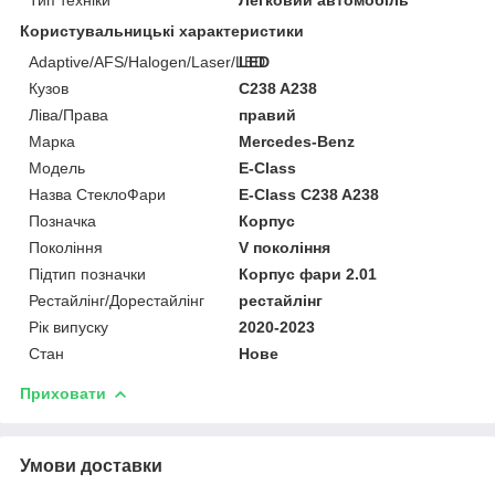
Користувальницькі характеристики
Adaptive/AFS/Halogen/Laser/LED
LED
Кузов
C238 A238
Ліва/Права
правий
Марка
Mercedes-Benz
Мoдель
E-Class
Назва СтеклоФари
E-Class C238 A238
Позначка
Корпус
Покоління
V покоління
Підтип позначки
Корпус фари 2.01
Рестайлінг/Дорестайлінг
рестайлінг
Рік випуску
2020-2023
Стан
Нове
Приховати
Умови доставки