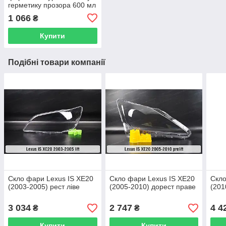
герметику прозора 600 мл
1 066
₴
Купити
Подібні товари компанії
Скло фари Lexus IS XE20
Скло фари Lexus IS XE20
Скло
(2003-2005) рест ліве
(2005-2010) дорест праве
(201
3 034
2 747
4 4
₴
₴
Купити
Купити