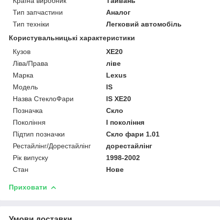
Країна виробник
Тайвань
Тип запчастини
Аналог
Тип техніки
Легковий автомобіль
Користувальницькі характеристики
Кузов
XE20
Ліва/Права
ліве
Марка
Lexus
Мoдель
IS
Назва СтеклоФари
IS XE20
Позначка
Скло
Покоління
I покоління
Підтип позначки
Скло фари 1.01
Рестайлінг/Дорестайлінг
дорестайлінг
Рік випуску
1998-2002
Стан
Нове
Приховати
Умови доставки