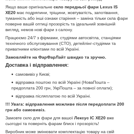
Якщо ваше оригінальне
скло передньої фари Lexus IS
XE20
має подряпини, тріщини, жовтуватість, запотівання,
туманність або інші ознаки старіння – заміна тільки скла фари
поверне вашій оптиці прозорість та ідеальний зовнішній
вигляд, немов нові фари з салону.
Працюємо 24/7 з фірмами, студіями автосвітла, станціями
технічного обслуговування (СТО), детейлінг-студіями та
приватними клієнтами по всій Україні.
Замовляйте на ФарФарЛайт швидко та зручно.
Доставка і відправлення:
самовивіз у Києві;
відправка поштою по всій Україні (НоваПошта –
предоплата 200 грн, УкрПошта – за повної оплати);
відправка післяплатою по всій Україні.
!!! Увага: відправлення можливе після передоплати 200
грн або самовивіз.
Замовте скло для фари для вашої
Лексус ІС ХЕ20
вже
сьогодні та поверніть фарам блиск і прозорість!
Виробник може змінювати комплектацію товару на свій