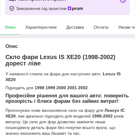
Замовлення під захистом
Опис
Характеристики
Доставка
Оплата
Умови п
Опис
Скло фари Lexus IS XE20 (1998-2002)
дорест ліве
У наявності стекла на фари для наступних авто:
Lexus IS
XE20
Підходить для
1998 1999 2000 2001 2002
Професійне рішення для вашого авто: поверніть
прозорість і блиск фарам без зайвих витрат!
Пропонуємо нове високоякісне скло на фару для
Лексус ІС
ХЕ20
, яке ідеально підходить для моделей
1998-2002
років
випуску. Це скло для фар дозволяє замінити лише
пошкоджену деталь фари без покупки всього вузла, що
значно економить ваш бюджет та час.