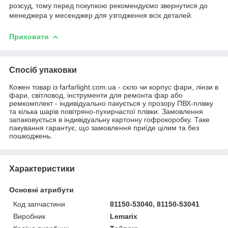
розсуд, тому перед покупкою рекомендуємо звернутися до
менеджера у месенджер для узгодження всіх деталей.
Приховати
Спосіб упаковки
Кожен товар із farfarlight.com.ua - скло чи корпус фари, лінзи в
фари, світловод, інструменти для ремонта фар або
ремкомплект - індивідуально пакується у прозору ПВХ-плівку
та кілька шарів повітряно-пухирчастої плівки. Замовлення
запаковується в індивідуальну картонну гофрокоробку. Таке
пакування гарантує, що замовлення приїде цілим та без
пошкоджень.
Характеристики
Основні атрибути
Код запчастини
81150-53040, 81150-53041
Виробник
Lemarix