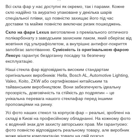
Всі скла фар у нас доступні як окремо, так і парами. Кожне
скло надійно та акуратно упаковане у декілька шарів
спеціальної плівки, що повністю захищає його під час
доставки та майже повністю виключає ризик пошкоджень.
Скло на фари Lexus
виготовлене з преміального оптичного
полікарбонату з заводським захисним лаком, який оберігає від
жовтіння під ультрафіолетом, а внутрішнє антифог-покриття
запобігає запотіванню.
Сумісність із оригінальною фарою
Лексус
гарантує бездоганну посадку та безпечну
експлуатацію.
Наші стекла фар відповідають високим стандартам
оригінальних виробників: Hella, Bosch AL, Automotive Lighting,
Valeo, Koito, ZKW або сертифіковані китайським та
тайванським виробництвом. Вони забезпечують ідеальну
прозорість, довговічність та стійкість до подряпин – це
унікальна перевага нашого стеклафар перед іншими
пропозиціями на ринку.
Усі фото наших стекол та корпусів фар – реальні, зроблені на
складі в Києві на професійному обладнанні. На кожному фото
є водяний знак для захисту авторських прав. Ми гарантуємо:
фото повністю відповідають реальному товару, але виробник
може міняти комплектацію товару на свій розсуд.