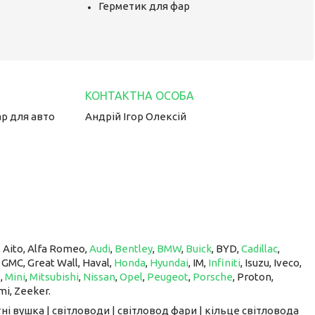
Герметик для фар
ар для авто
Андрій Ігор Олексій
, Aito, Alfa Romeo,
Audi
,
Bentley
,
BMW
,
Buick
, BYD,
Cadillac
,
, GMC, Great Wall, Haval,
Honda
,
Hyundai
, IM, ​​​​​​​
Infiniti
, Isuzu, Iveco,
z
,
Mini
,
Mitsubishi
,
Nissan
,
Opel
,
Peugeot
,
Porsche
, Proton, ​​​​​​​
mi, Zeeker.
ні вушка | світловоди | світловод фари | кільце світловода