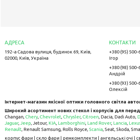
192-а Садова вулиця, будинок 69, Київ,
+380 (95) 500-
02000, Київ, Україна
Ігор
+380 (98) 500-
Андрій
+380 (93) 500-
Олексій
Інтернет-магазин якісної оптики головного світла авто
Широкий асортимент нових стекол і корпусів для перед
Changan,
Chery
,
Chevrolet
,
Chrysler
,
Citroen
, Dacia, Dadi Auto,
Jaguar
,
Jeep
, Jetour, ​​​​​​​
KIA
,
Lamborghini
,
Land Rover
,
Lancia
,
Lexu
Renault
, Renault Samsung, Rolls Royce,
Scania
, Seat, Skoda, Sm
корпус фари | скло фари | ремкомплекти | ангельські очі | 