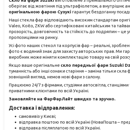
Скло на фари Suzuki
виготовлене з преміального оптичн
оберігає від жовтіння під ультрафіолетом, а внутрішнє 
оригінальною фарою Сузукі
гарантує бездоганну посадк
Наші стекла фар відповідають високим стандартам оригіна
Valeo, Koito, ZKW або сертифіковані китайським та тай
прозорість, довговічність та стійкість до подряпин – ц
пропозиціями на ринку.
Усі фото наших стекол та корпусів фар – реальні, зроблен
фото є водяний знак для захисту авторських прав. Ми га
виробник може міняти комплектацію товару на свій розс
Якщо ваше оригінальне
скло передньої фари Suzuki Dz
туманність або інші ознаки старіння – заміна тільки скла
зовнішній вигляд, немов нові фари з салону.
Працюємо 24/7 з фірмами, студіями автосвітла, станціями
приватними клієнтами по всій Україні.
Замовляйте на ФарФарЛайт швидко та зручно.
Доставка і відправлення:
самовивіз у Києві;
відправка поштою по всій Україні (НоваПошта – пред
відправка післяплатою по всій Україні.