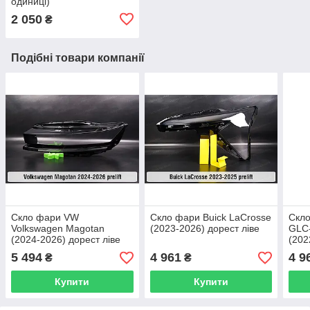
одиниці)
2 050
₴
Подібні товари компанії
Скло фари VW
Скло фари Buick LaCrosse
Скло
Volkswagen Magotan
(2023-2026) дорест ліве
GLC-
(2024-2026) дорест ліве
(202
5 494
4 961
4 9
₴
₴
Купити
Купити