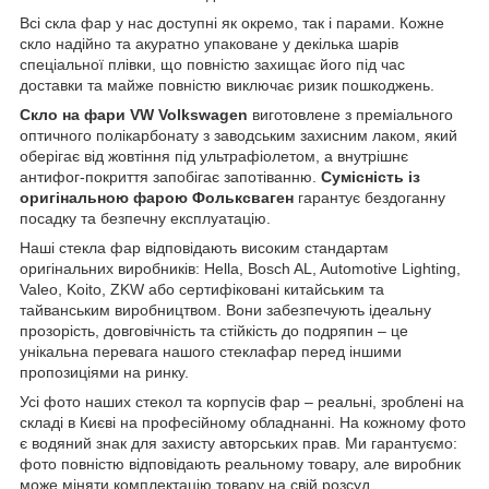
Всі скла фар у нас доступні як окремо, так і парами. Кожне
скло надійно та акуратно упаковане у декілька шарів
спеціальної плівки, що повністю захищає його під час
доставки та майже повністю виключає ризик пошкоджень.
Скло на фари VW Volkswagen
виготовлене з преміального
оптичного полікарбонату з заводським захисним лаком, який
оберігає від жовтіння під ультрафіолетом, а внутрішнє
антифог-покриття запобігає запотіванню.
Сумісність із
оригінальною фарою Фольксваген
гарантує бездоганну
посадку та безпечну експлуатацію.
Наші стекла фар відповідають високим стандартам
оригінальних виробників: Hella, Bosch AL, Automotive Lighting,
Valeo, Koito, ZKW або сертифіковані китайським та
тайванським виробництвом. Вони забезпечують ідеальну
прозорість, довговічність та стійкість до подряпин – це
унікальна перевага нашого стеклафар перед іншими
пропозиціями на ринку.
Усі фото наших стекол та корпусів фар – реальні, зроблені на
складі в Києві на професійному обладнанні. На кожному фото
є водяний знак для захисту авторських прав. Ми гарантуємо:
фото повністю відповідають реальному товару, але виробник
може міняти комплектацію товару на свій розсуд.