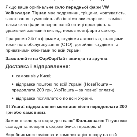
Якщо ваше оригінальне
скло передньої фари VW
Volkswagen Tiguan
має подряпини, тріщини, жовтуватість,
запотівання, туманність або інші ознаки старіння – заміна
тільки скла фари поверне вашій оптиці прозорість та
ідеальний зовнішній вигляд, немов нові фари з салону.
Працюємо 24/7 з фірмами, студіями автосвітла, станціями
технічного обслуговування (СТО), детейлінг-студіями та
приватними клієнтами по всій Україні.
Замовляйте на ФарФарЛайт швидко та зручно.
Доставка і відправлення:
самовивіз у Києві;
відправка поштою по всій Україні (НоваПошта –
предоплата 200 грн, УкрПошта – за повної оплати);
відправка післяплатою по всій Україні.
!!! Увага: відправлення можливе після передоплати 200
грн або самовивіз.
Замовте скло для фари для вашої
Фольксваген Тігуан
вже
сьогодні та поверніть фарам блиск і прозорість!
Виробник може змінювати комплектацію товару на свій