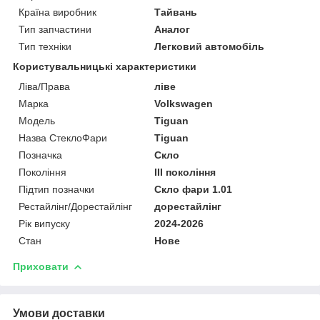
Країна виробник
Тайвань
Тип запчастини
Аналог
Тип техніки
Легковий автомобіль
Користувальницькі характеристики
Ліва/Права
ліве
Марка
Volkswagen
Мoдель
Tiguan
Назва СтеклоФари
Tiguan
Позначка
Скло
Покоління
III покоління
Підтип позначки
Скло фари 1.01
Рестайлінг/Дорестайлінг
дорестайлінг
Рік випуску
2024-2026
Стан
Нове
Приховати
Умови доставки