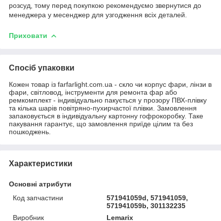
розсуд, тому перед покупкою рекомендуємо звернутися до
менеджера у месенджер для узгодження всіх деталей.
Приховати
Спосіб упаковки
Кожен товар із farfarlight.com.ua - скло чи корпус фари, лінзи в
фари, світловод, інструменти для ремонта фар або
ремкомплект - індивідуально пакується у прозору ПВХ-плівку
та кілька шарів повітряно-пухирчастої плівки. Замовлення
запаковується в індивідуальну картонну гофрокоробку. Таке
пакування гарантує, що замовлення приїде цілим та без
пошкоджень.
Характеристики
Основні атрибути
Код запчастини
571941059d, 571941059,
571941059b, 301132235
Виробник
Lemarix