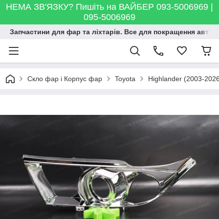
НЕМА ЗВ'ЯЗКУ? Пишіть на ВАЙБЕР 093-5006969 |
095-5006969
Запчастини для фар та ліхтарів. Все для покращення автосві
Скло фар і Корпус фар
Toyota
Highlander (2003-202