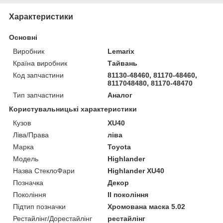
Характеристики
Основні
Виробник
Lemarix
Країна виробник
Тайвань
Код запчастини
81130-48460, 81170-48460,
8117048480, 81170-48470
Тип запчастини
Аналог
Користувальницькі характеристики
Кузов
XU40
Ліва/Права
ліва
Марка
Toyota
Мoдель
Highlander
Назва СтеклоФари
Highlander XU40
Позначка
Декор
Покоління
II покоління
Підтип позначки
Хромована маска 5.02
Рестайлінг/Дорестайлінг
рестайлінг