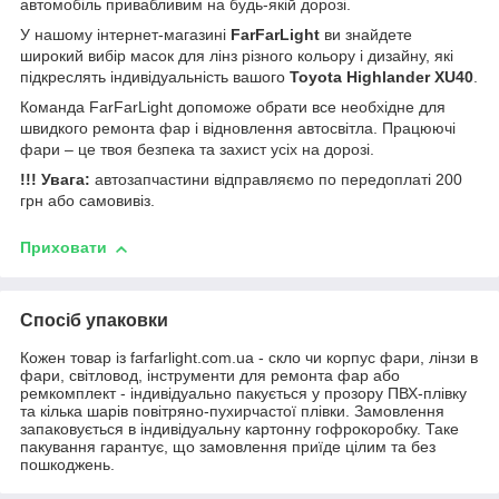
автомобіль привабливим на будь-якій дорозі.
У нашому інтернет-магазині
FarFarLight
ви знайдете
широкий вибір масок для лінз різного кольору і дизайну, які
підкреслять індивідуальність вашого
Toyota Highlander XU40
.
Команда FarFarLight допоможе обрати все необхідне для
швидкого ремонта фар і відновлення автосвітла. Працюючі
фари – це твоя безпека та захист усіх на дорозі.
!!! Увага:
автозапчастини відправляємо по передоплаті 200
грн або самовивіз.
Приховати
Спосіб упаковки
Кожен товар із farfarlight.com.ua - скло чи корпус фари, лінзи в
фари, світловод, інструменти для ремонта фар або
ремкомплект - індивідуально пакується у прозору ПВХ-плівку
та кілька шарів повітряно-пухирчастої плівки. Замовлення
запаковується в індивідуальну картонну гофрокоробку. Таке
пакування гарантує, що замовлення приїде цілим та без
пошкоджень.