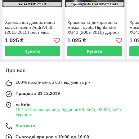
Хромована декоративна
Хромована декоративна
Хром
маска нижня Audi A4 B8
маска Toyota Highlander
маск
(2011-2015) рест ліва
XU40 (2007-2010) дорест
XU40
ліва
пра
1 025
1 025
1 0
₴
₴
Купити
Купити
Про нас
100% позитивних з 637 відгуків за рік
Працює з 31.12.2019
м. Київ
192-а Садова вулиця, будинок 69, Київ, 02000, Київ,
Україна
Контакти
Сьогодні працює з 10:00 до 16:00