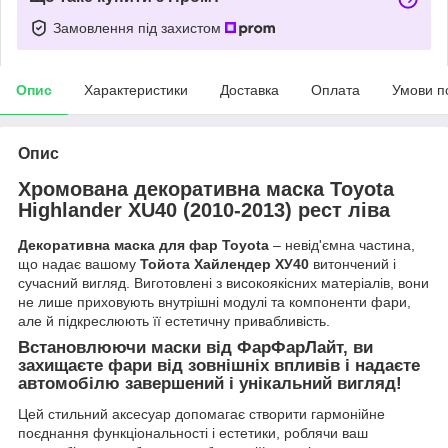
Замовлення під захистом
Опис
Характеристики
Доставка
Оплата
Умови п
Опис
Хромована декоративна маска Toyota
Highlander XU40 (2010-2013) рест ліва
Декоративна маска для фар Toyota
– невід'ємна частина,
що надає вашому
Тойота Хайлендер ХУ40
витончений і
сучасний вигляд. Виготовлені з високоякісних матеріалів, вони
не лише приховують внутрішні модулі та компоненти фари,
але й підкреслюють її естетичну привабливість.
Встановлюючи маски від ФарФарЛайт, ви
захищаєте фари від зовнішніх впливів і надаєте
автомобілю завершений і унікальний вигляд!
Цей стильний аксесуар допомагає створити гармонійне
поєднання функціональності і естетики, роблячи ваш