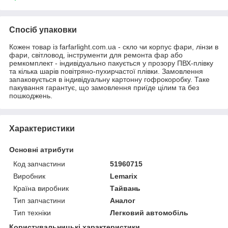
Спосіб упаковки
Кожен товар із farfarlight.com.ua - скло чи корпус фари, лінзи в
фари, світловод, інструменти для ремонта фар або
ремкомплект - індивідуально пакується у прозору ПВХ-плівку
та кілька шарів повітряно-пухирчастої плівки. Замовлення
запаковується в індивідуальну картонну гофрокоробку. Таке
пакування гарантує, що замовлення приїде цілим та без
пошкоджень.
Характеристики
Основні атрибути
Код запчастини
51960715
Виробник
Lemarix
Країна виробник
Тайвань
Тип запчастини
Аналог
Тип техніки
Легковий автомобіль
Користувальницькі характеристики