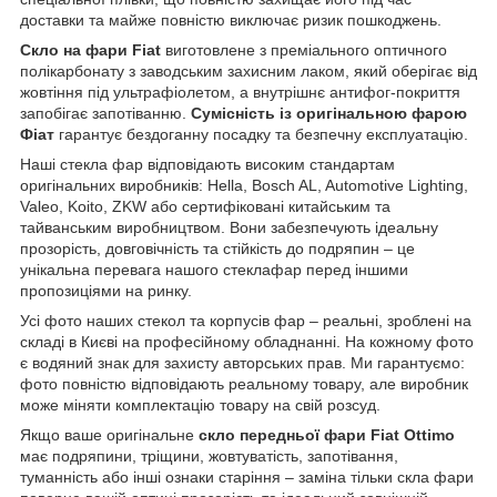
доставки та майже повністю виключає ризик пошкоджень.
Скло на фари Fiat
виготовлене з преміального оптичного
полікарбонату з заводським захисним лаком, який оберігає від
жовтіння під ультрафіолетом, а внутрішнє антифог-покриття
запобігає запотіванню.
Сумісність із оригінальною фарою
Фіат
гарантує бездоганну посадку та безпечну експлуатацію.
Наші стекла фар відповідають високим стандартам
оригінальних виробників: Hella, Bosch AL, Automotive Lighting,
Valeo, Koito, ZKW або сертифіковані китайським та
тайванським виробництвом. Вони забезпечують ідеальну
прозорість, довговічність та стійкість до подряпин – це
унікальна перевага нашого стеклафар перед іншими
пропозиціями на ринку.
Усі фото наших стекол та корпусів фар – реальні, зроблені на
складі в Києві на професійному обладнанні. На кожному фото
є водяний знак для захисту авторських прав. Ми гарантуємо:
фото повністю відповідають реальному товару, але виробник
може міняти комплектацію товару на свій розсуд.
Якщо ваше оригінальне
скло передньої фари Fiat Ottimo
має подряпини, тріщини, жовтуватість, запотівання,
туманність або інші ознаки старіння – заміна тільки скла фари