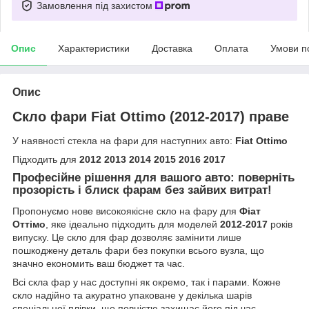
Замовлення під захистом
Опис
Характеристики
Доставка
Оплата
Умови п
Опис
Скло фари Fiat Ottimo (2012-2017) праве
У наявності стекла на фари для наступних авто:
Fiat Ottimo
Підходить для
2012 2013 2014 2015 2016 2017
Професійне рішення для вашого авто: поверніть
прозорість і блиск фарам без зайвих витрат!
Пропонуємо нове високоякісне скло на фару для
Фіат
Оттімо
, яке ідеально підходить для моделей
2012-2017
років
випуску. Це скло для фар дозволяє замінити лише
пошкоджену деталь фари без покупки всього вузла, що
значно економить ваш бюджет та час.
Всі скла фар у нас доступні як окремо, так і парами. Кожне
скло надійно та акуратно упаковане у декілька шарів
спеціальної плівки, що повністю захищає його під час