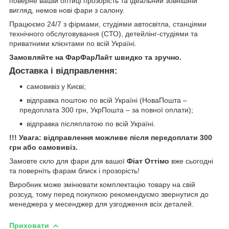
поверне вашій оптиці прозорість та ідеальний зовнішній
вигляд, немов нові фари з салону.
Працюємо 24/7 з фірмами, студіями автосвітла, станціями
технічного обслуговування (СТО), детейлінг-студіями та
приватними клієнтами по всій Україні.
Замовляйте на ФарФарЛайт швидко та зручно.
Доставка і відправлення:
самовивіз у Києві;
відправка поштою по всій Україні (НоваПошта –
предоплата 300 грн, УкрПошта – за повної оплати);
відправка післяплатою по всій Україні.
!!! Увага: відправлення можливе після передоплати 300
грн або самовивіз.
Замовте скло для фари для вашої
Фіат Оттімо
вже сьогодні
та поверніть фарам блиск і прозорість!
Виробник може змінювати комплектацію товару на свій
розсуд, тому перед покупкою рекомендуємо звернутися до
менеджера у месенджер для узгодження всіх деталей.
Приховати