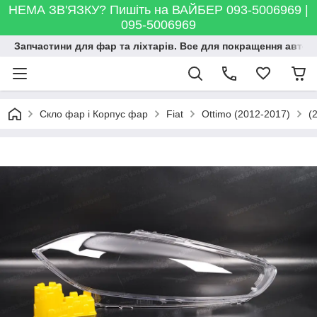
НЕМА ЗВ'ЯЗКУ? Пишіть на ВАЙБЕР 093-5006969 |
095-5006969
Запчастини для фар та ліхтарів. Все для покращення автосві
Скло фар і Корпус фар
Fiat
Ottimo (2012-2017)
(