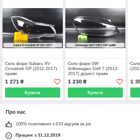
Скло фари Subaru XV
Скло фари VW
Скло
Crosstrek GP (2011-2017)
Volkswagen Golf 7 (2012-
(201
праве
2017) дорест праве
1 271
1 230
1 3
₴
₴
Купити
Купити
Про нас
100% позитивних з 633 відгуків за рік
Працює з 31.12.2019