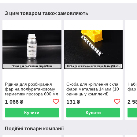
З цим товаром також замовляють
Рідина для розбирання
Скоба для кріплення скла
Набі
фар на поліуретановому
фари металева 14 мм (10
фар 
герметику прозора 600 мл
одиниць у комплекті)
1 066
131
2 5
₴
₴
Купити
Купити
Подібні товари компанії