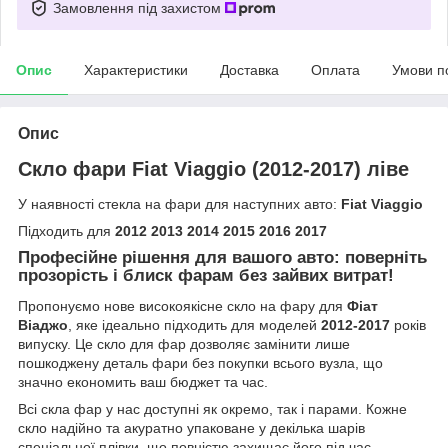
Замовлення під захистом
Опис
Характеристики
Доставка
Оплата
Умови п
Опис
Скло фари Fiat Viaggio (2012-2017) ліве
У наявності стекла на фари для наступних авто:
Fiat Viaggio
Підходить для
2012 2013 2014 2015 2016 2017
Професійне рішення для вашого авто: поверніть
прозорість і блиск фарам без зайвих витрат!
Пропонуємо нове високоякісне скло на фару для
Фіат
Віаджо
, яке ідеально підходить для моделей
2012-2017
років
випуску. Це скло для фар дозволяє замінити лише
пошкоджену деталь фари без покупки всього вузла, що
значно економить ваш бюджет та час.
Всі скла фар у нас доступні як окремо, так і парами. Кожне
скло надійно та акуратно упаковане у декілька шарів
спеціальної плівки, що повністю захищає його під час