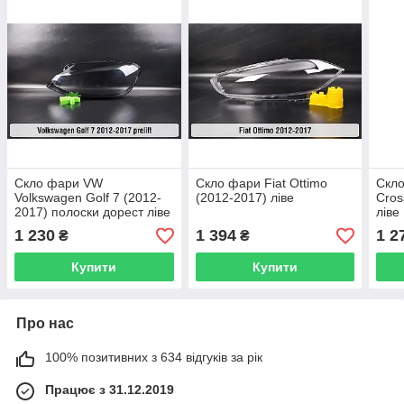
Скло фари VW
Скло фари Fiat Ottimo
Скло
Volkswagen Golf 7 (2012-
(2012-2017) ліве
Cros
2017) полоски дорест ліве
ліве
1 230
1 394
1 2
₴
₴
Купити
Купити
Про нас
100% позитивних з 634 відгуків за рік
Працює з 31.12.2019