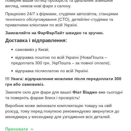
поверне вашій оптиці прозорість та ідеальний зовнішній
вигляд, немов нові фари з салону.
Працюємо 24/7 з фірмами, студіями автосвітла, станціями
технічного обслуговування (СТО), детейлінг-студіями та
приватними клієнтами по всій Україні.
Замовляйте на ФарФарЛайт швидко та зручно.
Доставка і відправлення:
самовивіз у Києві;
відправка поштою по всій Україні (НоваПошта –
предоплата 300 грн, УкрПошта – за повної оплати);
відправка післяплатою по всій Україні.
!!! Увага: відправлення можливе після передоплати 300
грн або самовивіз.
Замовте скло для фари для вашої
Фіат Віаджо
вже сьогодні
та поверніть фарам блиск і прозорість!
Виробник може змінювати комплектацію товару на свій
розсуд, тому перед покупкою рекомендуємо звернутися до
менеджера у месенджер для узгодження всіх деталей.
Приховати