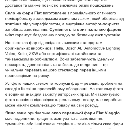
доставки та майже повністю виключає ризик пошкоджень.
Скло на фари Fiat
виготовлене з преміального оптичного
полікарбонату з заводським захисним лаком, який оберігає від
жовтіння під ультрафіолетом, а внутрішнє антифог-покриття
запобігає запотіванню.
Сумісність із оригінальною фарою
Фіат
гарантує бездоганну посадку та безпечну експлуатацію.
Наші стекла фар відповідають високим стандартам
оригінальних виробників: Hella, Bosch AL, Automotive Lighting,
Valeo, Koito, ZKW або сертифіковані китайським та
тайванським виробництвом. Вони забезпечують ідеальну
прозорість, довговічність та стійкість до подряпин – це
унікальна перевага нашого стеклафар перед іншими
пропозиціями на ринку.
Усі фото наших стекол та корпусів фар – реальні, зроблені на
складі в Києві на професійному обладнанні. На кожному фото
є водяний знак для захисту авторських прав. Ми гарантуємо:
фото повністю відповідають реальному товару, але виробник
може міняти комплектацію товару на свій розсуд.
Якщо ваше оригінальне
скло передньої фари Fiat Viaggio
має подряпини, тріщини, жовтуватість, запотівання,
туманність або інші ознаки старіння – заміна тільки скла фари