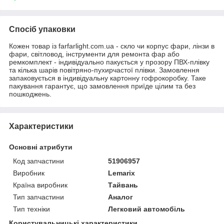
Спосіб упаковки
Кожен товар із farfarlight.com.ua - скло чи корпус фари, лінзи в
фари, світловод, інструменти для ремонта фар або
ремкомплект - індивідуально пакується у прозору ПВХ-плівку
та кілька шарів повітряно-пухирчастої плівки. Замовлення
запаковується в індивідуальну картонну гофрокоробку. Таке
пакування гарантує, що замовлення приїде цілим та без
пошкоджень.
Характеристики
Основні атрибути
Код запчастини
51906957
Виробник
Lemarix
Країна виробник
Тайвань
Тип запчастини
Аналог
Тип техніки
Легковий автомобіль
Користувальницькі характеристики