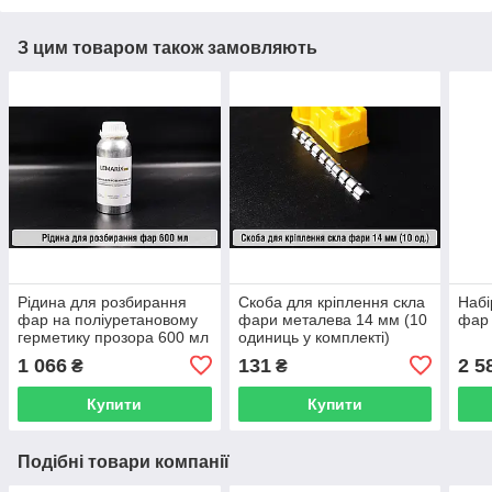
З цим товаром також замовляють
Рідина для розбирання
Скоба для кріплення скла
Набі
фар на поліуретановому
фари металева 14 мм (10
фар 
герметику прозора 600 мл
одиниць у комплекті)
1 066
131
2 5
₴
₴
Купити
Купити
Подібні товари компанії