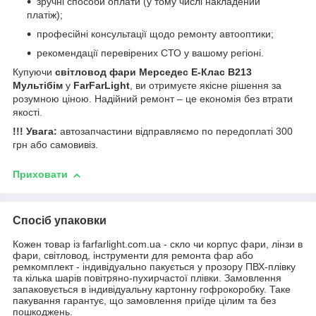
зручні способи оплати (у тому числі накладений
платіж);
професійні консультації щодо ремонту автооптики;
рекомендації перевірених СТО у вашому регіоні.
Купуючи
світловод фари Мерседес Е-Клас В213
Мультібім
у
FarFarLight
, ви отримуєте якісне рішення за
розумною ціною. Надійний ремонт – це економія без втрати
якості.
!!! Увага:
автозапчастини відправляємо по передоплаті 300
грн або самовивіз.
Приховати
Спосіб упаковки
Кожен товар із farfarlight.com.ua - скло чи корпус фари, лінзи в
фари, світловод, інструменти для ремонта фар або
ремкомплект - індивідуально пакується у прозору ПВХ-плівку
та кілька шарів повітряно-пухирчастої плівки. Замовлення
запаковується в індивідуальну картонну гофрокоробку. Таке
пакування гарантує, що замовлення приїде цілим та без
пошкоджень.