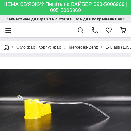
НЕМА ЗВ'ЯЗКУ? Пишіть на ВАЙБЕР 093-5006969 |
095-5006969
Запчастини для фар та ліхтарів. Все для покращення автосві
Скло фар і Корпус фар
Mercedes-Benz
E-Class (199