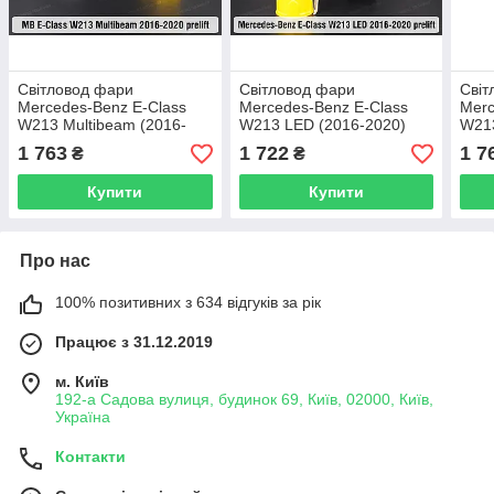
Світловод фари
Світловод фари
Світ
Mercedes-Benz E-Class
Mercedes-Benz E-Class
Merc
W213 Multibeam (2016-
W213 LED (2016-2020)
W213
2020) дорест внутрішній
дорест короткий зовнішній
2020
1 763
1 722
1 7
₴
₴
довгий лівий
лівий
коро
Купити
Купити
Про нас
100% позитивних з 634 відгуків за рік
Працює з 31.12.2019
м. Київ
192-а Садова вулиця, будинок 69, Київ, 02000, Київ,
Україна
Контакти