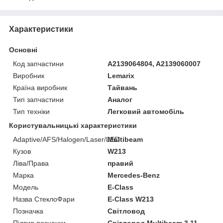
Характеристики
Основні
Код запчастини
A2139064804, A2139060007
Виробник
Lemarix
Країна виробник
Тайвань
Тип запчастини
Аналог
Тип техніки
Легковий автомобіль
Користувальницькі характеристики
Adaptive/AFS/Halogen/Laser/LED
Multibeam
Кузов
W213
Ліва/Права
правий
Марка
Mercedes-Benz
Мoдель
E-Class
Назва СтеклоФари
E-Class W213
Позначка
Світловод
Підтип позначки
Світловод Multibeam 3.11