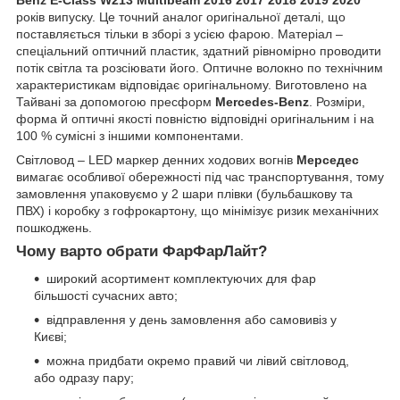
Benz E-Class W213 Multibeam 2016 2017 2018 2019 2020
років випуску. Це точний аналог оригінальної деталі, що
поставляється тільки в зборі з усією фарою. Матеріал –
спеціальний оптичний пластик, здатний рівномірно проводити
потік світла та розсіювати його. Оптичне волокно по технічним
характеристикам відповідає оригінальному. Виготовлено на
Тайвані за допомогою пресформ
Mercedes-Benz
. Розміри,
форма й оптичні якості повністю відповідні оригінальним і на
100 % сумісні з іншими компонентами.
Світловод – LED маркер денних ходових вогнів
Мерседес
вимагає особливої обережності під час транспортування, тому
замовлення упаковуємо у 2 шари плівки (бульбашкову та
ПВХ) і коробку з гофрокартону, що мінімізує ризик механічних
пошкоджень.
Чому варто обрати ФарФарЛайт?
широкий асортимент комплектуючих для фар
більшості сучасних авто;
відправлення у день замовлення або самовивіз у
Києві;
можна придбати окремо правий чи лівий світловод,
або одразу пару;