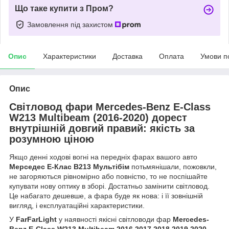
Що таке купити з Пром?
Замовлення під захистом
Опис
Характеристики
Доставка
Оплата
Умови п
Опис
Світловод фари Mercedes-Benz E-Class
W213 Multibeam (2016-2020) дорест
внутрішній довгий правий: якість за
розумною ціною
Якщо денні ходові вогні на передніх фарах вашого авто
Мерседес Е-Клас В213 Мультібім
потьмянішали, пожовкли,
не загоряються рівномірно або повністю, то не поспішайте
купувати нову оптику в зборі. Достатньо замінити світловод.
Це набагато дешевше, а фара буде як нова: і її зовнішній
вигляд, і експлуатаційні характеристики.
У
FarFarLight
у наявності якісні світловоди фар
Mercedes-