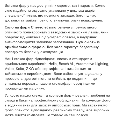
Всі скла фар у нас доступні як окремо, так і парами. Кожне
скло надійно та акуратно упаковане у декілька шарів
спеціальної плівки, що повністю захищає його під час
доставки та майже повністю виключає ризик пошкоджень.
Скло на фари Chevrolet
виготовлене з преміального
оптичного полікарбонату з заводським захисним лаком, який
оберігає від жовтіння під ультрафіолетом, а внутрішнє
антифог-покриття запобігає запотіванню.
Сумісність із
оригінальною фарою Шевроле
гарантує бездоганну
посадку та безпечну експлуатацію.
Наші стекла фар відповідають високим стандартам
оригінальних виробників: Hella, Bosch AL, Automotive Lighting,
Valeo, Koito, ZKW або сертифіковані китайським та
тайванським виробництвом. Вони забезпечують ідеальну
прозорість, довговічність та стійкість до подряпин – це
унікальна перевага нашого стеклафар перед іншими
пропозиціями на ринку.
Усі фото наших стекол та корпусів фар – реальні, зроблені на
складі в Києві на професійному обладнанні. На кожному фото
є водяний знак для захисту авторських прав. Ми гарантуємо:
фото повністю відповідають реальному товару, але виробник
може міняти комплектацію товару на свій розсуд.