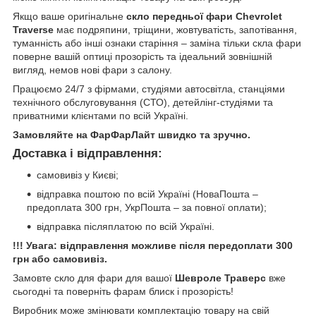
Якщо ваше оригінальне
скло передньої фари Chevrolet
Traverse
має подряпини, тріщини, жовтуватість, запотівання,
туманність або інші ознаки старіння – заміна тільки скла фари
поверне вашій оптиці прозорість та ідеальний зовнішній
вигляд, немов нові фари з салону.
Працюємо 24/7 з фірмами, студіями автосвітла, станціями
технічного обслуговування (СТО), детейлінг-студіями та
приватними клієнтами по всій Україні.
Замовляйте на ФарФарЛайт швидко та зручно.
Доставка і відправлення:
самовивіз у Києві;
відправка поштою по всій Україні (НоваПошта –
предоплата 300 грн, УкрПошта – за повної оплати);
відправка післяплатою по всій Україні.
!!! Увага: відправлення можливе після передоплати 300
грн або самовивіз.
Замовте скло для фари для вашої
Шевроле Траверс
вже
сьогодні та поверніть фарам блиск і прозорість!
Виробник може змінювати комплектацію товару на свій