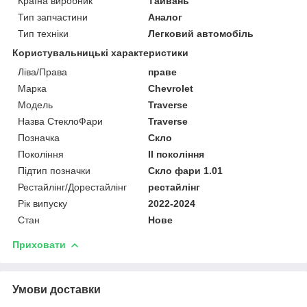
Країна виробник
Тайвань
Тип запчастини
Аналог
Тип техніки
Легковий автомобіль
Користувальницькі характеристики
Ліва/Права
праве
Марка
Chevrolet
Мoдель
Traverse
Назва СтеклоФари
Traverse
Позначка
Скло
Покоління
II покоління
Підтип позначки
Скло фари 1.01
Рестайлінг/Дорестайлінг
рестайлінг
Рік випуску
2022-2024
Стан
Нове
Приховати
Умови доставки