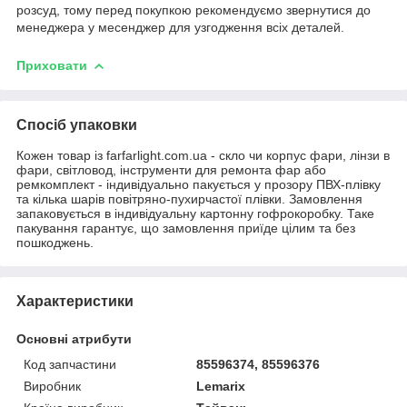
розсуд, тому перед покупкою рекомендуємо звернутися до
менеджера у месенджер для узгодження всіх деталей.
Приховати
Спосіб упаковки
Кожен товар із farfarlight.com.ua - скло чи корпус фари, лінзи в
фари, світловод, інструменти для ремонта фар або
ремкомплект - індивідуально пакується у прозору ПВХ-плівку
та кілька шарів повітряно-пухирчастої плівки. Замовлення
запаковується в індивідуальну картонну гофрокоробку. Таке
пакування гарантує, що замовлення приїде цілим та без
пошкоджень.
Характеристики
Основні атрибути
Код запчастини
85596374, 85596376
Виробник
Lemarix