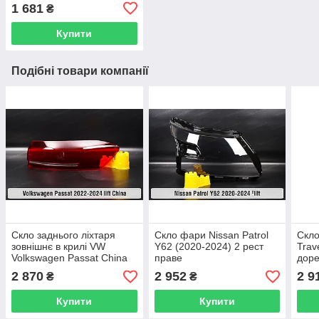
1 681
₴
Купити
Подібні товари компанії
Скло заднього ліхтаря
Скло фари Nissan Patrol
Скло
зовнішнє в крилі VW
Y62 (2020-2024) 2 рест
Trav
Volkswagen Passat China
праве
доре
(2022-2024) рест праве
2 870
2 952
2 9
₴
₴
Купити
Купити