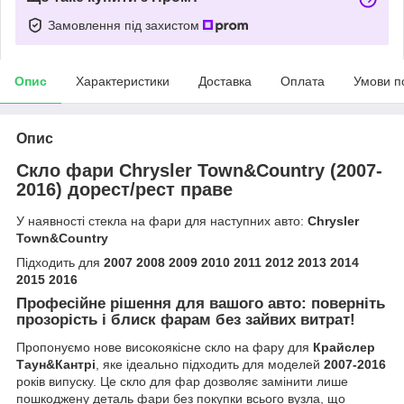
Замовлення під захистом
Опис
Характеристики
Доставка
Оплата
Умови п
Опис
Скло фари Chrysler Town&Country (2007-
2016) дорест/рест праве
У наявності стекла на фари для наступних авто:
Chrysler
Town&Country
Підходить для
2007 2008 2009 2010 2011 2012 2013 2014
2015 2016
Професійне рішення для вашого авто: поверніть
прозорість і блиск фарам без зайвих витрат!
Пропонуємо нове високоякісне скло на фару для
Крайслер
Таун&Кантрі
, яке ідеально підходить для моделей
2007-2016
років випуску. Це скло для фар дозволяє замінити лише
пошкоджену деталь фари без покупки всього вузла, що