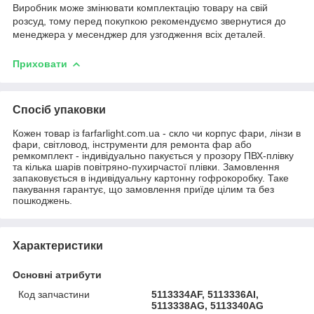
Виробник може змінювати комплектацію товару на свій
розсуд, тому перед покупкою рекомендуємо звернутися до
менеджера у месенджер для узгодження всіх деталей.
Приховати
Спосіб упаковки
Кожен товар із farfarlight.com.ua - скло чи корпус фари, лінзи в
фари, світловод, інструменти для ремонта фар або
ремкомплект - індивідуально пакується у прозору ПВХ-плівку
та кілька шарів повітряно-пухирчастої плівки. Замовлення
запаковується в індивідуальну картонну гофрокоробку. Таке
пакування гарантує, що замовлення приїде цілим та без
пошкоджень.
Характеристики
Основні атрибути
Код запчастини
5113334AF, 5113336AI,
5113338AG, 5113340AG