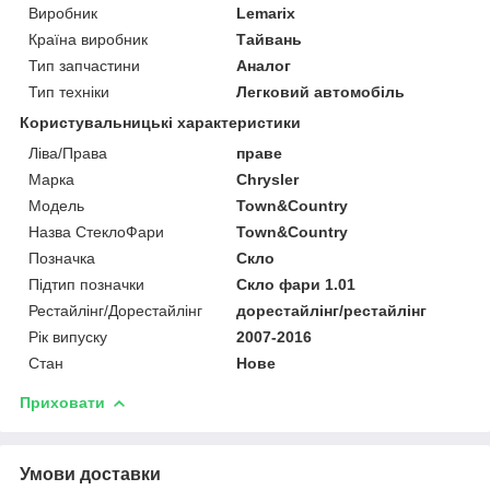
Виробник
Lemarix
Країна виробник
Тайвань
Тип запчастини
Аналог
Тип техніки
Легковий автомобіль
Користувальницькі характеристики
Ліва/Права
праве
Марка
Chrysler
Мoдель
Town&Country
Назва СтеклоФари
Town&Country
Позначка
Скло
Підтип позначки
Скло фари 1.01
Рестайлінг/Дорестайлінг
дорестайлінг/рестайлінг
Рік випуску
2007-2016
Стан
Нове
Приховати
Умови доставки