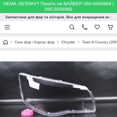
НЕМА ЗВ'ЯЗКУ? Пишіть на ВАЙБЕР 093-5006969 |
095-5006969
Запчастини для фар та ліхтарів. Все для покращення автосві
Скло фар і Корпус фар
Chrysler
Town & Country (200