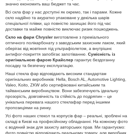
значно економить ваш бюджет та час.
Всі скла фар у нас доступні як окремо, так і парами. Кожне
скло надійно та акуратно упаковане у декілька шарів
спеціальної плівки, що повністю захищає його під час
доставки та майже повністю виключає ризик пошкоджень.
Скло на фари Chrysler
виготовлене з преміального
оптичного полікарбонату з заводським захисним лаком, який
оберігає від жовтіння під ультрафіолетом, а внутрішнє
антифог-покриття запобігає запотіванню.
Сумісність із
оригінальною фарою Крайслер
гарантує бездоганну
посадку та безпечну експлуатацію.
Наші стекла фар відповідають високим стандартам
оригінальних виробників: Hella, Bosch AL, Automotive Lighting,
Valeo, Koito, ZKW або сертифіковані китайським та
тайванським виробництвом. Вони забезпечують ідеальну
прозорість, довговічність та стійкість до подряпин – це
унікальна перевага нашого стеклафар перед іншими
пропозиціями на ринку.
Усі фото наших стекол та корпусів фар – реальні, зроблені на
складі в Києві на професійному обладнанні. На кожному фото
є водяний знак для захисту авторських прав. Ми гарантуємо:
фото повністю відповідають реальному товару, але виробник