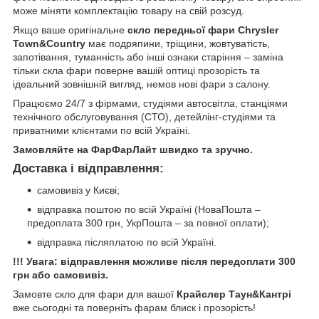
може міняти комплектацію товару на свій розсуд.
Якщо ваше оригінальне
скло передньої фари Chrysler
Town&Country
має подряпини, тріщини, жовтуватість,
запотівання, туманність або інші ознаки старіння – заміна
тільки скла фари поверне вашій оптиці прозорість та
ідеальний зовнішній вигляд, немов нові фари з салону.
Працюємо 24/7 з фірмами, студіями автосвітла, станціями
технічного обслуговування (СТО), детейлінг-студіями та
приватними клієнтами по всій Україні.
Замовляйте на ФарФарЛайт швидко та зручно.
Доставка і відправлення:
самовивіз у Києві;
відправка поштою по всій Україні (НоваПошта –
предоплата 300 грн, УкрПошта – за повної оплати);
відправка післяплатою по всій Україні.
!!! Увага: відправлення можливе після передоплати 300
грн або самовивіз.
Замовте скло для фари для вашої
Крайслер Таун&Кантрі
вже сьогодні та поверніть фарам блиск і прозорість!