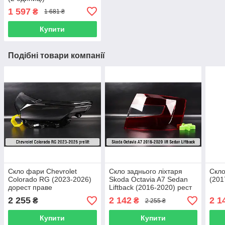
1 597
₴
1 681 ₴
Купити
Подібні товари компанії
Скло фари Chevrolet
Скло заднього ліхтаря
Скло
Colorado RG (2023-2026)
Skoda Octavia A7 Sedan
(201
дорест праве
Liftback (2016-2020) рест
праве
2 255
2 142
2 1
₴
₴
2 255 ₴
Купити
Купити