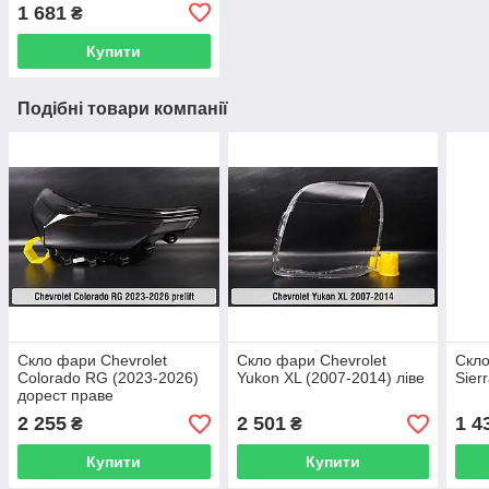
1 681
₴
Купити
Подібні товари компанії
Скло фари Chevrolet
Скло фари Chevrolet
Скло
Colorado RG (2023-2026)
Yukon XL (2007-2014) ліве
Sier
дорест праве
2 255
2 501
1 4
₴
₴
Купити
Купити