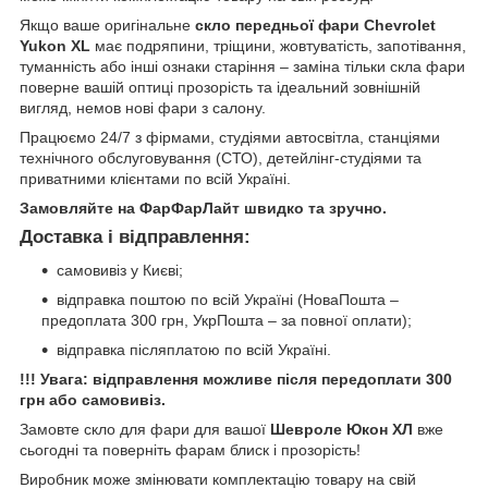
Якщо ваше оригінальне
скло передньої фари Chevrolet
Yukon XL
має подряпини, тріщини, жовтуватість, запотівання,
туманність або інші ознаки старіння – заміна тільки скла фари
поверне вашій оптиці прозорість та ідеальний зовнішній
вигляд, немов нові фари з салону.
Працюємо 24/7 з фірмами, студіями автосвітла, станціями
технічного обслуговування (СТО), детейлінг-студіями та
приватними клієнтами по всій Україні.
Замовляйте на ФарФарЛайт швидко та зручно.
Доставка і відправлення:
самовивіз у Києві;
відправка поштою по всій Україні (НоваПошта –
предоплата 300 грн, УкрПошта – за повної оплати);
відправка післяплатою по всій Україні.
!!! Увага: відправлення можливе після передоплати 300
грн або самовивіз.
Замовте скло для фари для вашої
Шевроле Юкон ХЛ
вже
сьогодні та поверніть фарам блиск і прозорість!
Виробник може змінювати комплектацію товару на свій