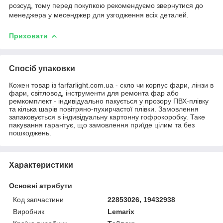
розсуд, тому перед покупкою рекомендуємо звернутися до
менеджера у месенджер для узгодження всіх деталей.
Приховати
Спосіб упаковки
Кожен товар із farfarlight.com.ua - скло чи корпус фари, лінзи в
фари, світловод, інструменти для ремонта фар або
ремкомплект - індивідуально пакується у прозору ПВХ-плівку
та кілька шарів повітряно-пухирчастої плівки. Замовлення
запаковується в індивідуальну картонну гофрокоробку. Таке
пакування гарантує, що замовлення приїде цілим та без
пошкоджень.
Характеристики
Основні атрибути
Код запчастини
22853026, 19432938
Виробник
Lemarix