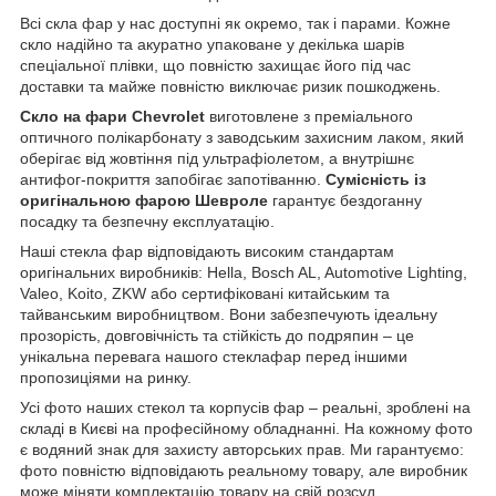
Всі скла фар у нас доступні як окремо, так і парами. Кожне
скло надійно та акуратно упаковане у декілька шарів
спеціальної плівки, що повністю захищає його під час
доставки та майже повністю виключає ризик пошкоджень.
Скло на фари Chevrolet
виготовлене з преміального
оптичного полікарбонату з заводським захисним лаком, який
оберігає від жовтіння під ультрафіолетом, а внутрішнє
антифог-покриття запобігає запотіванню.
Сумісність із
оригінальною фарою Шевроле
гарантує бездоганну
посадку та безпечну експлуатацію.
Наші стекла фар відповідають високим стандартам
оригінальних виробників: Hella, Bosch AL, Automotive Lighting,
Valeo, Koito, ZKW або сертифіковані китайським та
тайванським виробництвом. Вони забезпечують ідеальну
прозорість, довговічність та стійкість до подряпин – це
унікальна перевага нашого стеклафар перед іншими
пропозиціями на ринку.
Усі фото наших стекол та корпусів фар – реальні, зроблені на
складі в Києві на професійному обладнанні. На кожному фото
є водяний знак для захисту авторських прав. Ми гарантуємо:
фото повністю відповідають реальному товару, але виробник
може міняти комплектацію товару на свій розсуд.