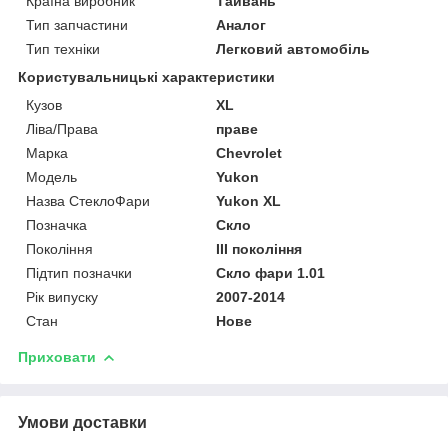
Країна виробник
Тайвань
Тип запчастини
Аналог
Тип техніки
Легковий автомобіль
Користувальницькі характеристики
Кузов
XL
Ліва/Права
праве
Марка
Chevrolet
Мoдель
Yukon
Назва СтеклоФари
Yukon XL
Позначка
Скло
Покоління
III покоління
Підтип позначки
Скло фари 1.01
Рік випуску
2007-2014
Стан
Нове
Приховати
Умови доставки