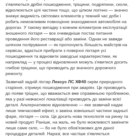
з'являються дрібні пошкодження, тріщини, подряпини, сколи,
відколюються цілі частини тощо, що цілком логічно — значно
знижує видимість світлових елементів у темний час доби і
робить неможливим повноцінне знаходження автомобіля на
дорогах. У такому випадку з кожним кілометром експлуатації
зношеного ліхтаря — все очевидніше постає питання
проведення його реставрації або заміни. Однак не завжди
шляхом полірування — як пропонують більшість майстрів на
сервісах, вдається прибрати з поверхні ліхтаря усі
пошкодження та відновити заводські характеристики, як
наприклад — у процесі відновлення можуть з'явитися досить
глибокі тріщини, що призводить до значного дорожчого
ремонту.
Зазвичай задній ліхтар
Лексус ЛС ХФ40
окрім природного
старіння, отримує пошкодження при аваріях. Це призводить
до появи тріщин, що вважається вже справжньою проблемою,
яка у разі невчасної локалізації призводить до заміни всієї
деталі. Альтернативою відновленню — яке зазвичай надає
лише тимчасовий ефект, є заміна зовнішньої частини задньої
фари, ліхтаря — скла. Це досить нова технологія на ринку та
новий продукт. Раніше, на жаль, не було можливості замінити
лише саме скло, — бо не було обов'язкових для даної
процедури деталей. Наразі, все частіше з'являється