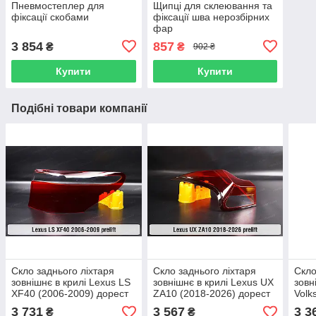
Пневмостеплер для
Щипці для склеювання та
фіксації скобами
фіксації шва нерозбірних
фар
3 854
857
₴
₴
902 ₴
Купити
Купити
Подібні товари компанії
Скло заднього ліхтаря
Скло заднього ліхтаря
Скло
зовнішнє в крилі Lexus LS
зовнішнє в крилі Lexus UX
зовн
XF40 (2006-2009) дорест
ZA10 (2018-2026) дорест
Volk
праве
ліве
2026
3 731
3 567
3 3
₴
₴