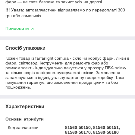
фари — це твоя безпека та захист усіх на дорозі.
!!! Увага:
автозапчастини відправляємо по передоплаті 300
грн або самовивіз.
Приховати
Спосіб упаковки
Кожен товар із farfarlight.com.ua - скло чи корпус фари, лінзи в
фари, світловод, інструменти для ремонта фар або
ремкомплект - індивідуально пакується у прозору ПВХ-плівку
та кілька шарів повітряно-пухирчастої плівки. Замовлення
запаковується в індивідуальну картонну гофрокоробку. Таке
пакування гарантує, що замовлення приїде цілим та без
пошкоджень.
Характеристики
Основні атрибути
Код запчастини
81560-50150, 81560-50151,
81560-50170, 81560-50180