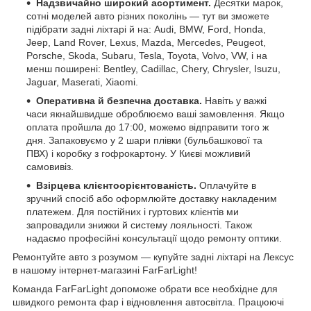
Надзвичайно широкий асортимент.
Десятки марок,
сотні моделей авто різних поколінь — тут ви зможете
підібрати задні ліхтарі й на: Audi, BMW, Ford, Honda,
Jeep, Land Rover, Lexus, Mazda, Mercedes, Peugeot,
Porsche, Skoda, Subaru, Tesla, Toyota, Volvo, VW, і на
менш поширені: Bentley, Cadillac, Chery, Chrysler, Isuzu,
Jaguar, Maserati, Xiaomi.
Оперативна й безпечна доставка.
Навіть у важкі
часи якнайшвидше оброблюємо ваші замовлення. Якщо
оплата пройшла до 17:00, можемо відправити того ж
дня. Запаковуємо у 2 шари плівки (бульбашкової та
ПВХ) і коробку з гофрокартону. У Києві можливий
самовивіз.
Взірцева клієнтоорієнтованість.
Оплачуйте в
зручний спосіб або оформлюйте доставку накладеним
платежем. Для постійних і гуртових клієнтів ми
запровадили знижки й систему лояльності. Також
надаємо професійні консультації щодо ремонту оптики.
Ремонтуйте авто з розумом — купуйте задні ліхтарі на Лексус
в нашому інтернет-магазині FarFarLight!
Команда FarFarLight допоможе обрати все необхідне для
швидкого ремонта фар і відновлення автосвітла. Працюючі