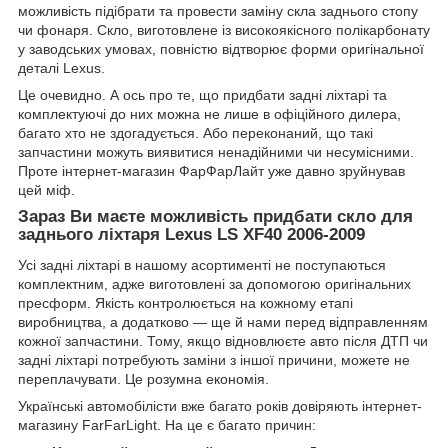
можливість підібрати та провести заміну скла заднього стопу
чи фонаря. Скло, виготовлене із високоякісного полікарбонату
у заводських умовах, повністю відтворює форми оригінальної
деталі Lexus.
Це очевидно. А ось про те, що придбати задні ліхтарі та
комплектуючі до них можна не лише в офіційного дилера,
багато хто не здогадується. Або переконаний, що такі
запчастини можуть виявитися ненадійними чи несумісними.
Проте інтернет-магазин ФарФарЛайт уже давно зруйнував
цей міф.
Зараз Ви маєте можливість придбати
скло для
заднього ліхтаря Lexus LS XF40 2006-2009
Усі задні ліхтарі в нашому асортименті не поступаються
комплектним, адже виготовлені за допомогою оригінальних
пресформ. Якість контролюється на кожному етапі
виробництва, а додатково — ще й нами перед відправленням
кожної запчастини. Тому, якщо відновлюєте авто після ДТП чи
задні ліхтарі потребують заміни з іншої причини, можете не
переплачувати. Це розумна економія.
Українські автомобілісти вже багато років довіряють інтернет-
магазину FarFarLight. На це є багато причин: