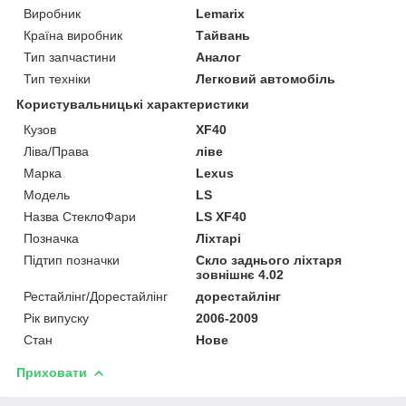
Виробник
Lemarix
Країна виробник
Тайвань
Тип запчастини
Аналог
Тип техніки
Легковий автомобіль
Користувальницькі характеристики
Кузов
XF40
Ліва/Права
ліве
Марка
Lexus
Мoдель
LS
Назва СтеклоФари
LS XF40
Позначка
Ліхтарі
Підтип позначки
Скло заднього ліхтаря
зовнішнє 4.02
Рестайлінг/Дорестайлінг
дорестайлінг
Рік випуску
2006-2009
Стан
Нове
Приховати