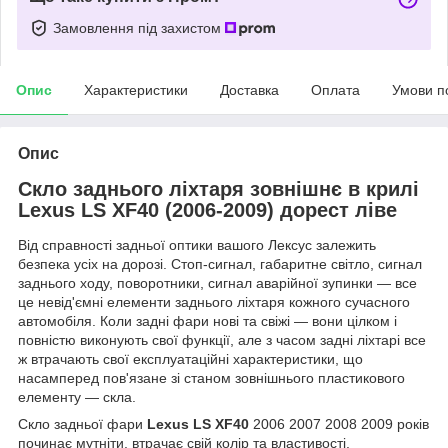
Замовлення під захистом
Опис
Характеристики
Доставка
Оплата
Умови п
Опис
Скло заднього ліхтаря зовнішнє в крилі
Lexus LS XF40 (2006-2009) дорест ліве
Від справності задньої оптики вашого Лексус залежить
безпека усіх на дорозі. Стоп-сигнал, габаритне світло, сигнал
заднього ходу, поворотники, сигнал аварійної зупинки — все
це невід'ємні елементи заднього ліхтаря кожного сучасного
автомобіля. Коли задні фари нові та свіжі — вони цілком і
повністю виконують свої функції, але з часом задні ліхтарі все
ж втрачають свої експлуатаційні характеристики, що
насамперед пов'язане зі станом зовнішнього пластикового
елементу — скла.
Скло задньої фари
Lexus LS XF40
2006 2007 2008 2009 років
починає мутніти, втрачає свій колір та властивості,