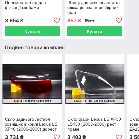
Пневмостеплер для
Щипці для склеювання та
фіксації скобами
фіксації шва нерозбірних
фар
3 854
857
₴
₴
902 ₴
Купити
Купити
Подібні товари компанії
Скло заднього ліхтаря
Скло фари Lexus LS XF30
Скло
зовнішнє в крилі Lexus LS
LS430 (2003-2006) рест
зовн
XF40 (2006-2009) дорест
праве
ZA10
ліве
пра
3 731
3 403
3 5
₴
₴