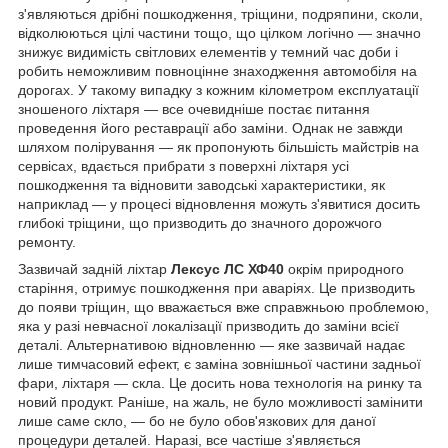
з'являються дрібні пошкодження, тріщини, подряпини, сколи,
відколюються цілі частини тощо, що цілком логічно — значно
знижує видимість світлових елементів у темний час доби і
робить неможливим повноцінне знаходження автомобіля на
дорогах. У такому випадку з кожним кілометром експлуатації
зношеного ліхтаря — все очевидніше постає питання
проведення його реставрації або заміни. Однак не завжди
шляхом полірування — як пропонують більшість майстрів на
сервісах, вдається прибрати з поверхні ліхтаря усі
пошкодження та відновити заводські характеристики, як
наприклад — у процесі відновлення можуть з'явитися досить
глибокі тріщини, що призводить до значного дорожчого
ремонту.
Зазвичай задній ліхтар
Лексус ЛС ХФ40
окрім природного
старіння, отримує пошкодження при аваріях. Це призводить
до появи тріщин, що вважається вже справжньою проблемою,
яка у разі невчасної локалізації призводить до заміни всієї
деталі. Альтернативою відновленню — яке зазвичай надає
лише тимчасовий ефект, є заміна зовнішньої частини задньої
фари, ліхтаря — скла. Це досить нова технологія на ринку та
новий продукт. Раніше, на жаль, не було можливості замінити
лише саме скло, — бо не було обов'язкових для даної
процедури деталей. Наразі, все частіше з'являється