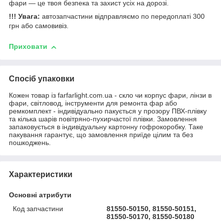
фари — це твоя безпека та захист усіх на дорозі.
!!! Увага:
автозапчастини відправляємо по передоплаті 300
грн або самовивіз.
Приховати
Спосіб упаковки
Кожен товар із farfarlight.com.ua - скло чи корпус фари, лінзи в
фари, світловод, інструменти для ремонта фар або
ремкомплект - індивідуально пакується у прозору ПВХ-плівку
та кілька шарів повітряно-пухирчастої плівки. Замовлення
запаковується в індивідуальну картонну гофрокоробку. Таке
пакування гарантує, що замовлення приїде цілим та без
пошкоджень.
Характеристики
Основні атрибути
Код запчастини
81550-50150, 81550-50151,
81550-50170, 81550-50180