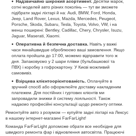
Надзвичайно широкий асортимент.
Десятки марок,
сотні моделей авто різних поколінь — тут ви зможете
підібрати задні ліхтарі й на: Audi, BMW, Ford, Honda,
Jeep, Land Rover, Lexus, Mazda, Mercedes, Peugeot,
Porsche, Skoda, Subaru, Tesla, Toyota, Volvo, VW, і на
менш поширені: Bentley, Cadillac, Chery, Chrysler, Isuzu,
Jaguar, Maserati, Xiaomi.
Оперативна й безпечна доставка.
Навіть у важкі
часи якнайшвидше оброблюємо ваші замовлення. Якщо
оплата пройшла до 17:00, можемо відправити того ж
дня. Запаковуємо у 2 шари плівки (бульбашкової та
ПВХ) і коробку з гофрокартону. У Києві можливий
самовивіз.
Взірцева клієнтоорієнтованість.
Оплачуйте в
зручний спосіб або оформлюйте доставку накладеним
платежем. Для постійних і гуртових клієнтів ми
запровадили знижки й систему лояльності. Також
надаємо професійні консультації щодо ремонту оптики.
Ремонтуйте авто з розумом — купуйте задні ліхтарі на Лексус
в нашому інтернет-магазині FarFarLight!
Команда FarFarLight допоможе обрати все необхідне для
швидкого ремонта фар і відновлення автосвітла. Працюючі