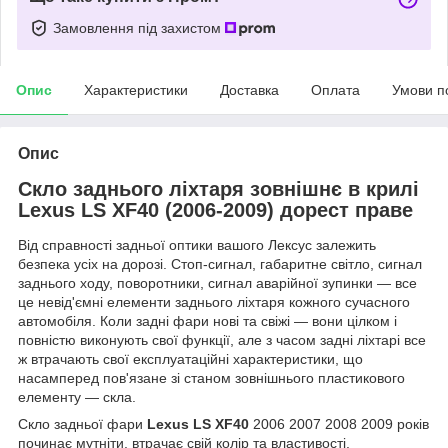
Замовлення під захистом
Опис
Характеристики
Доставка
Оплата
Умови п
Опис
Скло заднього ліхтаря зовнішнє в крилі
Lexus LS XF40 (2006-2009) дорест праве
Від справності задньої оптики вашого Лексус залежить
безпека усіх на дорозі. Стоп-сигнал, габаритне світло, сигнал
заднього ходу, поворотники, сигнал аварійної зупинки — все
це невід'ємні елементи заднього ліхтаря кожного сучасного
автомобіля. Коли задні фари нові та свіжі — вони цілком і
повністю виконують свої функції, але з часом задні ліхтарі все
ж втрачають свої експлуатаційні характеристики, що
насамперед пов'язане зі станом зовнішнього пластикового
елементу — скла.
Скло задньої фари
Lexus LS XF40
2006 2007 2008 2009 років
починає мутніти, втрачає свій колір та властивості,