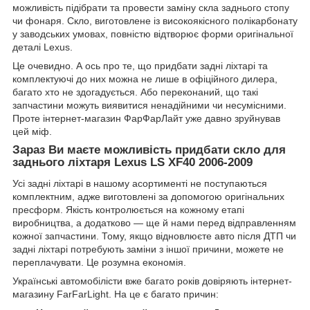
можливість підібрати та провести заміну скла заднього стопу
чи фонаря. Скло, виготовлене із високоякісного полікарбонату
у заводських умовах, повністю відтворює форми оригінальної
деталі Lexus.
Це очевидно. А ось про те, що придбати задні ліхтарі та
комплектуючі до них можна не лише в офіційного дилера,
багато хто не здогадується. Або переконаний, що такі
запчастини можуть виявитися ненадійними чи несумісними.
Проте інтернет-магазин ФарФарЛайт уже давно зруйнував
цей міф.
Зараз Ви маєте можливість придбати
скло для
заднього ліхтаря Lexus LS XF40 2006-2009
Усі задні ліхтарі в нашому асортименті не поступаються
комплектним, адже виготовлені за допомогою оригінальних
пресформ. Якість контролюється на кожному етапі
виробництва, а додатково — ще й нами перед відправленням
кожної запчастини. Тому, якщо відновлюєте авто після ДТП чи
задні ліхтарі потребують заміни з іншої причини, можете не
переплачувати. Це розумна економія.
Українські автомобілісти вже багато років довіряють інтернет-
магазину FarFarLight. На це є багато причин: