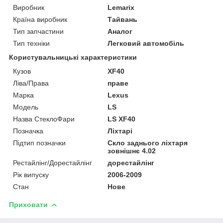
Виробник
Lemarix
Країна виробник
Тайвань
Тип запчастини
Аналог
Тип техніки
Легковий автомобіль
Користувальницькі характеристики
Кузов
XF40
Ліва/Права
праве
Марка
Lexus
Мoдель
LS
Назва СтеклоФари
LS XF40
Позначка
Ліхтарі
Підтип позначки
Скло заднього ліхтаря
зовнішнє 4.02
Рестайлінг/Дорестайлінг
дорестайлінг
Рік випуску
2006-2009
Стан
Нове
Приховати