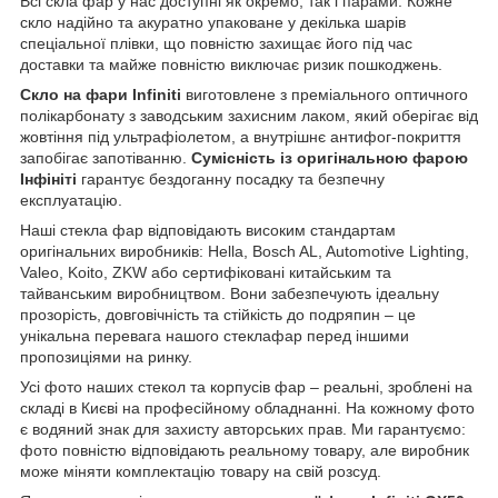
Всі скла фар у нас доступні як окремо, так і парами. Кожне
скло надійно та акуратно упаковане у декілька шарів
спеціальної плівки, що повністю захищає його під час
доставки та майже повністю виключає ризик пошкоджень.
Скло на фари Infiniti
виготовлене з преміального оптичного
полікарбонату з заводським захисним лаком, який оберігає від
жовтіння під ультрафіолетом, а внутрішнє антифог-покриття
запобігає запотіванню.
Сумісність із оригінальною фарою
Інфініті
гарантує бездоганну посадку та безпечну
експлуатацію.
Наші стекла фар відповідають високим стандартам
оригінальних виробників: Hella, Bosch AL, Automotive Lighting,
Valeo, Koito, ZKW або сертифіковані китайським та
тайванським виробництвом. Вони забезпечують ідеальну
прозорість, довговічність та стійкість до подряпин – це
унікальна перевага нашого стеклафар перед іншими
пропозиціями на ринку.
Усі фото наших стекол та корпусів фар – реальні, зроблені на
складі в Києві на професійному обладнанні. На кожному фото
є водяний знак для захисту авторських прав. Ми гарантуємо:
фото повністю відповідають реальному товару, але виробник
може міняти комплектацію товару на свій розсуд.