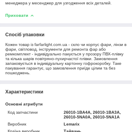
менеджера у месенджер для узгодження всіх деталей.
Приховати
Спосіб упаковки
Кожен товар із farfarlight.com.ua - скло чи корпус фари, лінзи в
фари, світловод, інструменти для ремонта фар або
ремкомплект - індивідуально пакується у прозору ПВХ-плівку
та кілька шарів повітряно-пухирчастої плівки. Замовлення
запаковується в індивідуальну картонну гофрокоробку. Таке
пакування гарантує, що замовлення приїде цілим та без
пошкоджень.
Характеристики
Основні атрибути
Код запчастини
26010-1BA4A, 26010-1BA3A,
26010-5NA0A, 26010-5NA1A
Виробник
Lemarix
Країна виробник
Тайвань