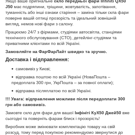
Якщо ваше оригінальне
скло передньої фари Infiniti QX50
J50
має подряпини, тріщини, жовтуватість, запотівання,
туманність або інші ознаки старіння – заміна тільки скла фари
поверне вашій оптиці прозорість та ідеальний зовнішній
вигляд, немов нові фари з салону.
Працюємо 24/7 з фірмами, студіями автосвітла, станціями
технічного обслуговування (СТО), детейлінг-студіями та
приватними клієнтами по всій Україні.
Замовляйте на ФарФарЛайт швидко та зручно.
Доставка і відправлення:
самовивіз у Києві;
відправка поштою по всій Україні (НоваПошта –
предоплата 300 грн, УкрПошта – за повної оплати);
відправка післяплатою по всій Україні.
!!! Увага: відправлення можливе після передоплати 300
грн або самовивіз.
Замовте скло для фари для вашої
Інфініті КуХ50 Джей50
вже
сьогодні та поверніть фарам блиск і прозорість!
Виробник може змінювати комплектацію товару на свій
розсуд, тому перед покупкою рекомендуємо звернутися до