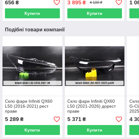
656
3 895
1 0
₴
₴
4 100 ₴
Купити
Купити
Подібні товари компанії
Скло фари Infiniti QX60
Скло фари Infiniti QX60
Скло
L50 (2016-2021) рест
L50 (2021-2026) дорест
G-Cl
праве
праве
2025
5 289
5 371
4 3
₴
₴
Купити
Купити