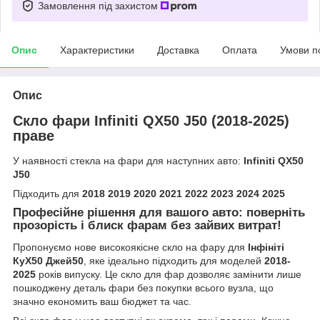
Замовлення під захистом
Опис
Характеристики
Доставка
Оплата
Умови п
Опис
Скло фари Infiniti QX50 J50 (2018-2025)
праве
У наявності стекла на фари для наступних авто:
Infiniti QX50
J50
Підходить для
2018 2019 2020 2021 2022 2023 2024 2025
Професійне рішення для вашого авто: поверніть
прозорість і блиск фарам без зайвих витрат!
Пропонуємо нове високоякісне скло на фару для
Інфініті
КуХ50 Джей50
, яке ідеально підходить для моделей
2018-
2025
років випуску. Це скло для фар дозволяє замінити лише
пошкоджену деталь фари без покупки всього вузла, що
значно економить ваш бюджет та час.