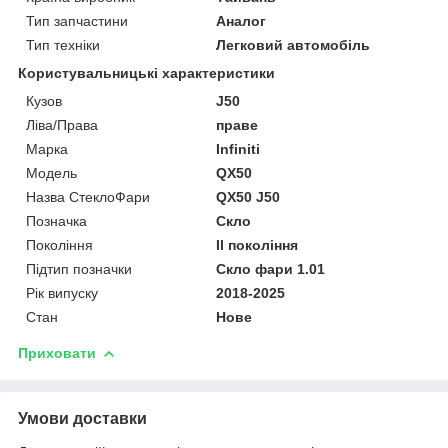
Тип запчастини
Аналог
Тип техніки
Легковий автомобіль
Користувальницькі характеристики
Кузов
J50
Ліва/Права
праве
Марка
Infiniti
Мoдель
QX50
Назва СтеклоФари
QX50 J50
Позначка
Скло
Покоління
II покоління
Підтип позначки
Скло фари 1.01
Рік випуску
2018-2025
Стан
Нове
Приховати
Умови доставки