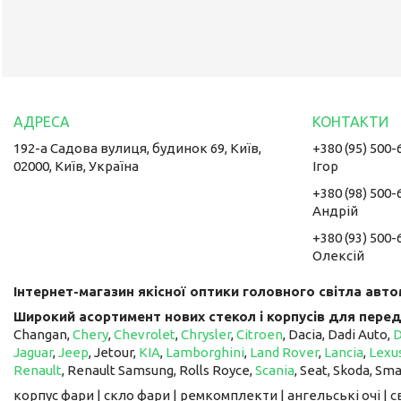
192-а Садова вулиця, будинок 69, Київ,
+380 (95) 500-
02000, Київ, Україна
Ігор
+380 (98) 500-
Андрій
+380 (93) 500-
Олексій
Інтернет-магазин якісної оптики головного світла авто
Широкий асортимент нових стекол і корпусів для перед
Changan,
Chery
,
Chevrolet
,
Chrysler
,
Citroen
, Dacia, Dadi Auto,
Jaguar
,
Jeep
, Jetour, ​​​​​​​
KIA
,
Lamborghini
,
Land Rover
,
Lancia
,
Lexu
Renault
, Renault Samsung, Rolls Royce,
Scania
, Seat, Skoda, Sm
корпус фари | скло фари | ремкомплекти | ангельські очі | 