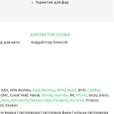
Герметик для фар
ар для авто
Андрій Ігор Олексій
, Aito, Alfa Romeo,
Audi
,
Bentley
,
BMW
,
Buick
, BYD,
Cadillac
,
, GMC, Great Wall, Haval,
Honda
,
Hyundai
, IM, ​​​​​​​
Infiniti
, Isuzu, Iveco,
z
,
Mini
,
Mitsubishi
,
Nissan
,
Opel
,
Peugeot
,
Porsche
, Proton, ​​​​​​​
mi, Zeeker.
ні вушка | світловоди | світловод фари | кільце світловода