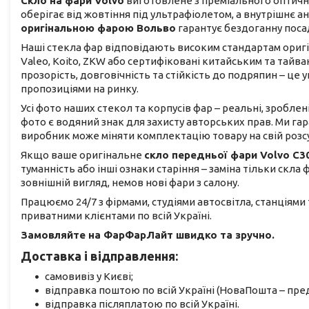
Скло на фари Volvo
виготовлене з преміального оптично
оберігає від жовтіння під ультрафіолетом, а внутрішнє 
оригінальною фарою Вольво
гарантує бездоганну поса
Наші стекла фар відповідають високим стандартам оригіна
Valeo, Koito, ZKW або сертифіковані китайським та тай
прозорість, довговічність та стійкість до подряпин – ц
пропозиціями на ринку.
Усі фото наших стекол та корпусів фар – реальні, зроблен
фото є водяний знак для захисту авторських прав. Ми га
виробник може міняти комплектацію товару на свій розс
Якщо ваше оригінальне
скло передньої фари Volvo C3
туманність або інші ознаки старіння – заміна тільки скла
зовнішній вигляд, немов нові фари з салону.
Працюємо 24/7 з фірмами, студіями автосвітла, станціями
приватними клієнтами по всій Україні.
Замовляйте на ФарФарЛайт швидко та зручно.
Доставка і відправлення:
самовивіз у Києві;
відправка поштою по всій Україні (НоваПошта – пред
відправка післяплатою по всій Україні.