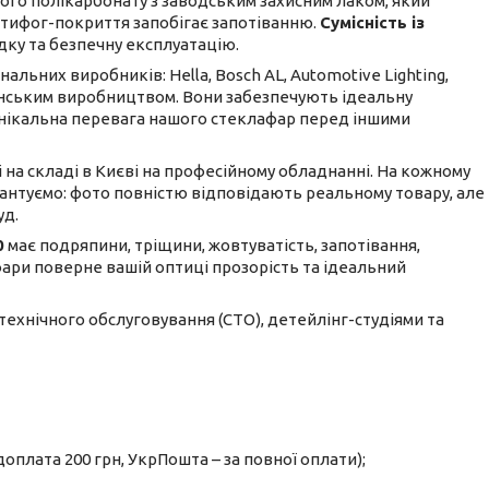
го полікарбонату з заводським захисним лаком, який
антифог-покриття запобігає запотіванню.
Сумісність із
дку та безпечну експлуатацію.
льних виробників: Hella, Bosch AL, Automotive Lighting,
ванським виробництвом. Вони забезпечують ідеальну
е унікальна перевага нашого стеклафар перед іншими
і на складі в Києві на професійному обладнанні. На кожному
рантуємо: фото повністю відповідають реальному товару, але
уд.
0
має подряпини, тріщини, жовтуватість, запотівання,
 фари поверне вашій оптиці прозорість та ідеальний
 технічного обслуговування (СТО), детейлінг-студіями та
оплата 200 грн, УкрПошта – за повної оплати);