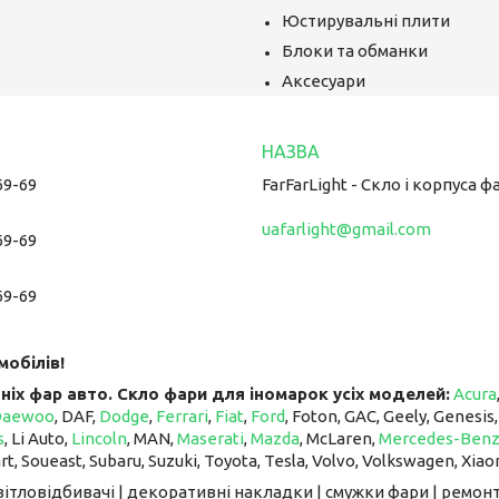
Юстирувальні плити
Блоки та обманки
Аксесуари
69-69
FarFarLight - Cкло і корпуса ф
uafarlight@gmail.com
69-69
69-69
мобілів!
ніх фар авто. Скло фари для іномарок усіх моделей:
Acura
Daewoo
, DAF,
Dodge
,
Ferrari
,
Fiat
,
Ford
, Foton, GAC, Geely, Genesis
s
, Li Auto, ​​​​​​​
Lincoln
, MAN,
Maserati
,
Mazda
, McLaren, ​​​​​​​
Mercedes-Ben
art, Soueast, Subaru, Suzuki, Toyota, Tesla, Volvo, Volkswagen, Xiao
світловідбивачі | декоративні накладки | смужки фари | ремонт