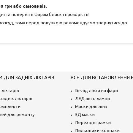
0 грн або самовивіз.
і та поверніть фарам блиск і прозорість!
розсуд, тому перед покупкою рекомендуємо звернутися до
 ДЛЯ ЗАДНІХ ЛІХТАРІВ
ВСЕ ДЛЯ ВСТАНОВЛЕННЯ BI
 ліхтарів
Бі-лід лінзи на фари
задніх ліхтарів
ЛЕД авто лампи
комплекти
Маски для лінз
лей для ремонту
5Д маски
Перехідні рамки
Пильовики-ковпаки