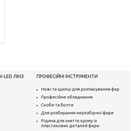
-LED ЛІНЗ
ПРОФЕСІЙНІ ІНСТРУМЕНТИ
Ножі та щипці для розпакування фар
Професійне обладнання
Скоби та болти
Для розбирання нерозбірної фари
Рідина для зняття хрому із
пластикових деталей фари