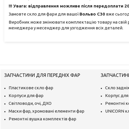
!!! Увага: відправлення можливе після передоплати 20
Замовте скло для фари для вашої
Вольво С30
вже сьогодн
Виробник може змінювати комплектацію товару на свій 
менеджера у месенджер для узгодження всіх деталей.
ЗАПЧАСТИНИ ДЛЯ ПЕРЕДНІХ ФАР
ЗАПЧАСТИНИ
Пластикове скло фар
Скло задніх
Корпуси для фар
Корпус для 
Світловоди, очі, ДХО
Ремонтні 
Маски фар, хромовані елементи фар
UNICORN к
Ремонтні вушка комплектів фар