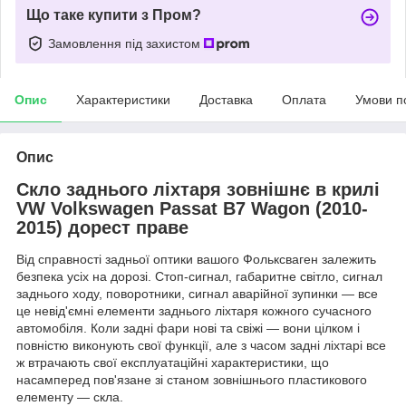
Що таке купити з Пром?
Замовлення під захистом
Опис
Характеристики
Доставка
Оплата
Умови п
Опис
Скло заднього ліхтаря зовнішнє в крилі
VW Volkswagen Passat B7 Wagon (2010-
2015) дорест праве
Від справності задньої оптики вашого Фольксваген залежить
безпека усіх на дорозі. Стоп-сигнал, габаритне світло, сигнал
заднього ходу, поворотники, сигнал аварійної зупинки — все
це невід'ємні елементи заднього ліхтаря кожного сучасного
автомобіля. Коли задні фари нові та свіжі — вони цілком і
повністю виконують свої функції, але з часом задні ліхтарі все
ж втрачають свої експлуатаційні характеристики, що
насамперед пов'язане зі станом зовнішнього пластикового
елементу — скла.