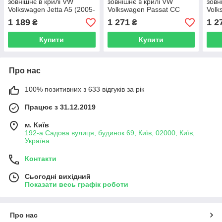
зовнішнє в крилі VW
зовнішнє в крилі VW
зовн
Volkswagen Jetta A5 (2005-
Volkswagen Passat CC
Volk
2010) праве
(2008-2012) дорест праве
(200
1 189
1 271
1 2
₴
₴
Купити
Купити
Про нас
100% позитивних з 633 відгуків за рік
Працює з 31.12.2019
м. Київ
192-а Садова вулиця, будинок 69, Київ, 02000, Київ,
Україна
Контакти
Сьогодні вихідний
Показати весь графік роботи
Про нас