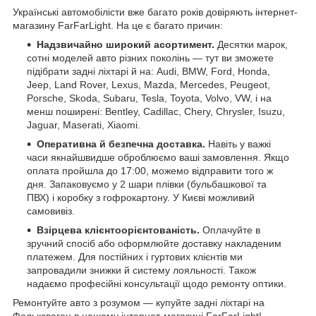
Українські автомобілісти вже багато років довіряють інтернет-
магазину FarFarLight. На це є багато причин:
Надзвичайно широкий асортимент.
Десятки марок,
сотні моделей авто різних поколінь — тут ви зможете
підібрати задні ліхтарі й на: Audi, BMW, Ford, Honda,
Jeep, Land Rover, Lexus, Mazda, Mercedes, Peugeot,
Porsche, Skoda, Subaru, Tesla, Toyota, Volvo, VW, і на
менш поширені: Bentley, Cadillac, Chery, Chrysler, Isuzu,
Jaguar, Maserati, Xiaomi.
Оперативна й безпечна доставка.
Навіть у важкі
часи якнайшвидше оброблюємо ваші замовлення. Якщо
оплата пройшла до 17:00, можемо відправити того ж
дня. Запаковуємо у 2 шари плівки (бульбашкової та
ПВХ) і коробку з гофрокартону. У Києві можливий
самовивіз.
Взірцева клієнтоорієнтованість.
Оплачуйте в
зручний спосіб або оформлюйте доставку накладеним
платежем. Для постійних і гуртових клієнтів ми
запровадили знижки й систему лояльності. Також
надаємо професійні консультації щодо ремонту оптики.
Ремонтуйте авто з розумом — купуйте задні ліхтарі на