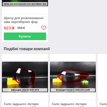
Щипці для розклеювання
шва нерозбірних фар
623
₴
656 ₴
Купити
Подібні товари компанії
Скло заднього ліхтаря
Скло заднього ліхтаря
Скло