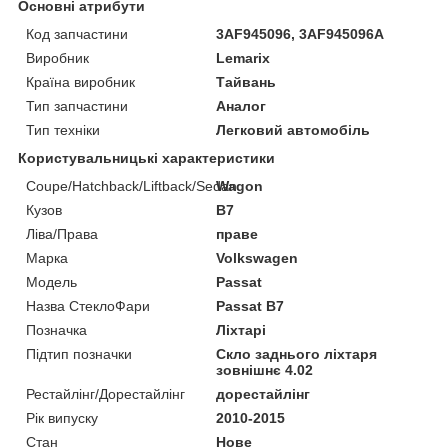
Основні атрибути
Код запчастини
3AF945096, 3AF945096A
Виробник
Lemarix
Країна виробник
Тайвань
Тип запчастини
Аналог
Тип техніки
Легковий автомобіль
Користувальницькі характеристики
Coupe/Hatchback/Liftback/Sedan
Wagon
Кузов
B7
Ліва/Права
праве
Марка
Volkswagen
Мoдель
Passat
Назва СтеклоФари
Passat B7
Позначка
Ліхтарі
Підтип позначки
Скло заднього ліхтаря
зовнішнє 4.02
Рестайлінг/Дорестайлінг
дорестайлінг
Рік випуску
2010-2015
Стан
Нове