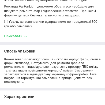
Фольксваген в нашому інтернет-магазині FarFarLight!
Команда FarFarLight допоможе обрати все необхідне для
швидкого ремонта фар і відновлення автосвітла. Працюючі
фари — це твоя безпека та захист усіх на дорозі.
!!! Увага:
автозапчастини відправляємо по передоплаті 300
грн або самовивіз.
Приховати
Спосіб упаковки
Кожен товар із farfarlight.com.ua - скло чи корпус фари, лінзи в
фари, світловод, інструменти для ремонта фар або
ремкомплект - індивідуально пакується у прозору ПВХ-плівку
та кілька шарів повітряно-пухирчастої плівки. Замовлення
запаковується в індивідуальну картонну гофрокоробку. Таке
пакування гарантує, що замовлення приїде цілим та без
пошкоджень.
Характеристики