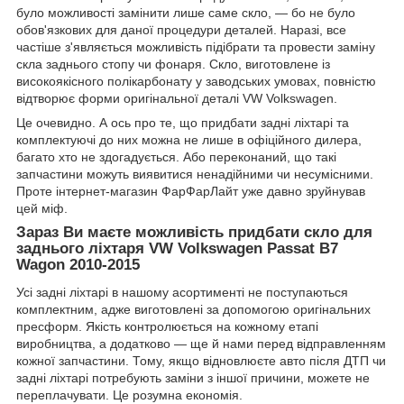
було можливості замінити лише саме скло, — бо не було
обов'язкових для даної процедури деталей. Наразі, все
частіше з'являється можливість підібрати та провести заміну
скла заднього стопу чи фонаря. Скло, виготовлене із
високоякісного полікарбонату у заводських умовах, повністю
відтворює форми оригінальної деталі VW Volkswagen.
Це очевидно. А ось про те, що придбати задні ліхтарі та
комплектуючі до них можна не лише в офіційного дилера,
багато хто не здогадується. Або переконаний, що такі
запчастини можуть виявитися ненадійними чи несумісними.
Проте інтернет-магазин ФарФарЛайт уже давно зруйнував
цей міф.
Зараз Ви маєте можливість придбати
скло для
заднього ліхтаря VW Volkswagen Passat B7
Wagon 2010-2015
Усі задні ліхтарі в нашому асортименті не поступаються
комплектним, адже виготовлені за допомогою оригінальних
пресформ. Якість контролюється на кожному етапі
виробництва, а додатково — ще й нами перед відправленням
кожної запчастини. Тому, якщо відновлюєте авто після ДТП чи
задні ліхтарі потребують заміни з іншої причини, можете не
переплачувати. Це розумна економія.