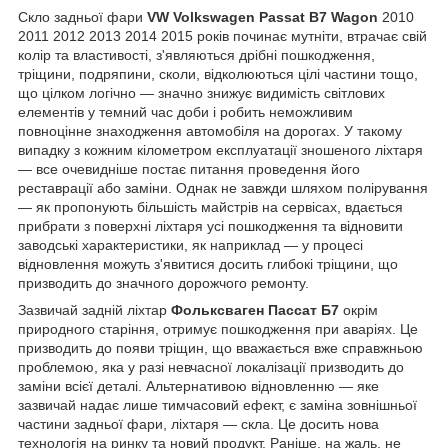
Скло задньої фари
VW Volkswagen Passat B7 Wagon
2010
2011 2012 2013 2014 2015 років починає мутніти, втрачає свій
колір та властивості, з'являються дрібні пошкодження,
тріщини, подряпини, сколи, відколюються цілі частини тощо,
що цілком логічно — значно знижує видимість світлових
елементів у темний час доби і робить неможливим
повноцінне знаходження автомобіля на дорогах. У такому
випадку з кожним кілометром експлуатації зношеного ліхтаря
— все очевидніше постає питання проведення його
реставрації або заміни. Однак не завжди шляхом полірування
— як пропонують більшість майстрів на сервісах, вдається
прибрати з поверхні ліхтаря усі пошкодження та відновити
заводські характеристики, як наприклад — у процесі
відновлення можуть з'явитися досить глибокі тріщини, що
призводить до значного дорожчого ремонту.
Зазвичай задній ліхтар
Фольксваген Пассат Б7
окрім
природного старіння, отримує пошкодження при аваріях. Це
призводить до появи тріщин, що вважається вже справжньою
проблемою, яка у разі невчасної локалізації призводить до
заміни всієї деталі. Альтернативою відновленню — яке
зазвичай надає лише тимчасовий ефект, є заміна зовнішньої
частини задньої фари, ліхтаря — скла. Це досить нова
технологія на ринку та новий продукт. Раніше, на жаль, не