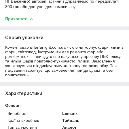
!!! Важливо:
автозапчастини відправляємо по передоплаті
300 грн або доступні для самовивозу.
Приховати
Спосіб упаковки
Кожен товар із farfarlight.com.ua - скло чи корпус фари, лінзи в
фари, світловод, інструменти для ремонта фар або
ремкомплект - індивідуально пакується у прозору ПВХ-плівку
та кілька шарів повітряно-пухирчастої плівки. Замовлення
запаковується в індивідуальну картонну гофрокоробку. Таке
пакування гарантує, що замовлення приїде цілим та без
пошкоджень.
Характеристики
Основні
Виробник
Lemarix
Країна виробник
Тайвань
Тип запчастини
Аналог