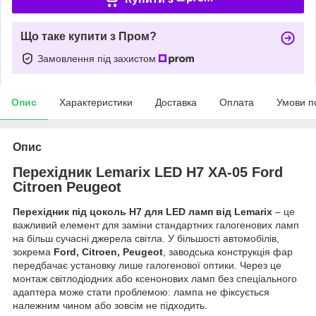
Що таке купити з Пром?
Замовлення під захистом
Опис
Характеристики
Доставка
Оплата
Умови п
Опис
Перехідник Lemarix LED H7 XA-05 Ford
Citroen Peugeot
Перехідник під цоколь H7 для LED ламп від Lemarix
– це
важливий елемент для заміни стандартних галогенових ламп
на більш сучасні джерела світла. У більшості автомобілів,
зокрема
Ford, Citroen, Peugeot
, заводська конструкція фар
передбачає установку лише галогенової оптики. Через це
монтаж світлодіодних або ксенонових ламп без спеціального
адаптера може стати проблемою: лампа не фіксується
належним чином або зовсім не підходить.