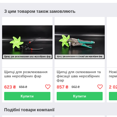
З цим товаром також замовляють
Щипці для розклеювання
Щипці для склеювання та
Ножі
шва нерозбірних фар
фіксації шва нерозбірних
герм
фар
623
857
2 0
₴
₴
656 ₴
902 ₴
Купити
Купити
Подібні товари компанії