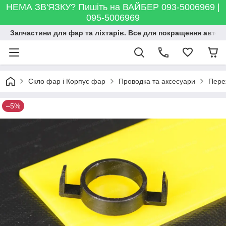
НЕМА ЗВ'ЯЗКУ? Пишіть на ВАЙБЕР 093-5006969 |
095-5006969
Запчастини для фар та ліхтарів. Все для покращення автосві
Скло фар і Корпус фар
Проводка та аксесуари
Пере
–5%