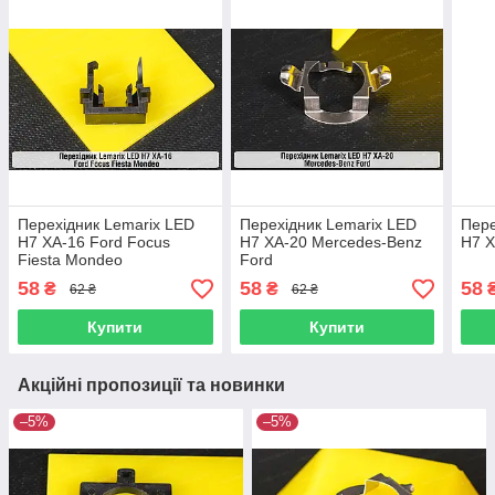
Перехідник Lemarix LED
Перехідник Lemarix LED
Пере
H7 XA-16 Ford Focus
H7 XA-20 Mercedes-Benz
H7 X
Fiesta Mondeo
Ford
58
58
58
₴
₴
62 ₴
62 ₴
Купити
Купити
Акційні пропозиції та новинки
–5%
–5%