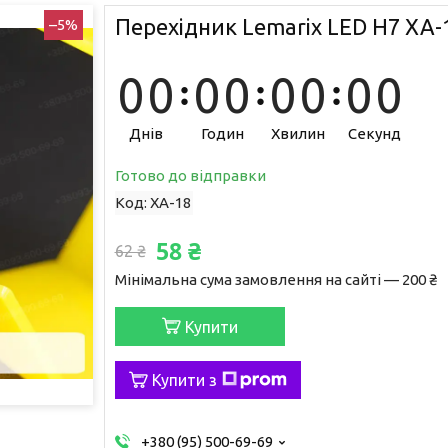
Перехідник Lemarix LED H7 XA-
–5%
0
0
0
0
0
0
0
0
Днів
Годин
Хвилин
Секунд
Готово до відправки
Код:
XA-18
58 ₴
62 ₴
Мінімальна сума замовлення на сайті — 200 ₴
Купити
Купити з
+380 (95) 500-69-69