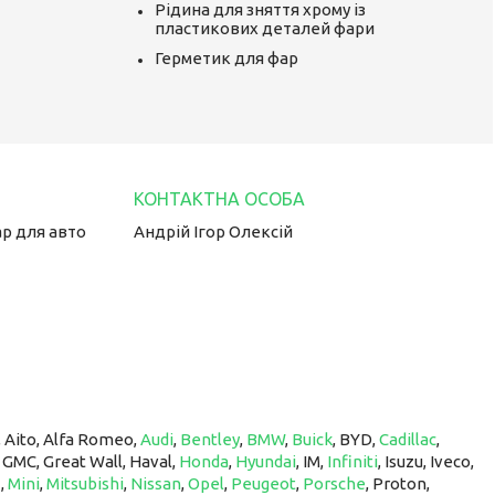
Рідина для зняття хрому із
пластикових деталей фари
Герметик для фар
ар для авто
Андрій Ігор Олексій
, Aito, Alfa Romeo,
Audi
,
Bentley
,
BMW
,
Buick
, BYD,
Cadillac
,
, GMC, Great Wall, Haval,
Honda
,
Hyundai
, IM, ​​​​​​​
Infiniti
, Isuzu, Iveco,
z
,
Mini
,
Mitsubishi
,
Nissan
,
Opel
,
Peugeot
,
Porsche
, Proton, ​​​​​​​