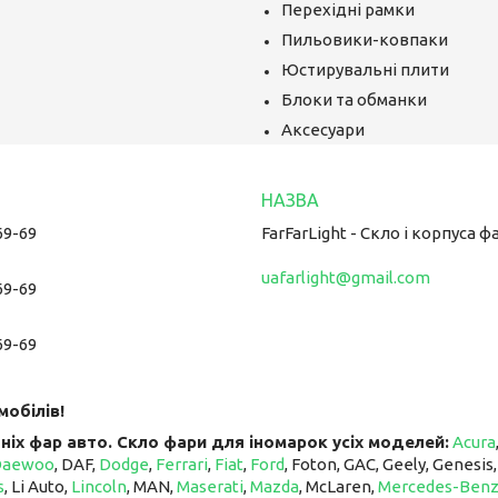
Перехідні рамки
Пильовики-ковпаки
Юстирувальні плити
Блоки та обманки
Аксесуари
69-69
FarFarLight - Cкло і корпуса ф
uafarlight@gmail.com
69-69
69-69
мобілів!
ніх фар авто. Скло фари для іномарок усіх моделей:
Acura
Daewoo
, DAF,
Dodge
,
Ferrari
,
Fiat
,
Ford
, Foton, GAC, Geely, Genesis
s
, Li Auto, ​​​​​​​
Lincoln
, MAN,
Maserati
,
Mazda
, McLaren, ​​​​​​​
Mercedes-Ben