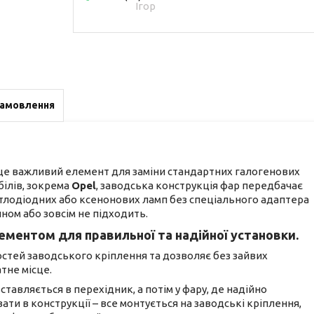
Ігор
замовлення
це важливий елемент для заміни стандартних галогенових
білів, зокрема
Opel
, заводська конструкція фар передбачає
ітлодіодних або ксенонових ламп без спеціального адаптера
ном або зовсім не підходить.
ментом для правильної та надійної установки.
стей заводського кріплення та дозволяє без зайвих
тне місце.
тавляється в перехідник, а потім у фару, де надійно
вати в конструкції – все монтується на заводські кріплення,