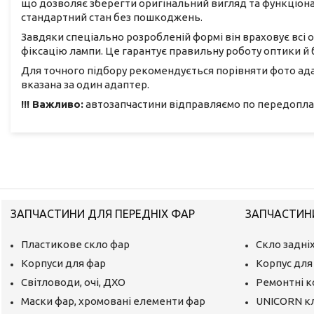
що дозволяє зберегти оригінальний вигляд та функціона
стандартний стан без пошкоджень.
Завдяки спеціально розробленій формі він враховує всі 
фіксацію лампи. Це гарантує правильну роботу оптики й
Для точного підбору рекомендується порівняти фото адап
вказана за один адаптер.
!!! Важливо:
автозапчастини відправляємо по передоплаті
ЗАПЧАСТИНИ ДЛЯ ПЕРЕДНІХ ФАР
ЗАПЧАСТИНИ
Пластикове скло фар
Скло задніх
Корпуси для фар
Корпус для 
Світловоди, очі, ДХО
Ремонтні 
Маски фар, хромовані елементи фар
UNICORN к