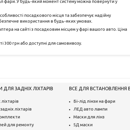
л фари. У будь-який момент систему можна повернути у
особливості посадкового місця та забезпечує надійну
 безпечне використання в будь-яких умовах.
тера на сайті з посадковим місцем у фарі вашого авто. Ціна
 300 грн або доступні для самовивозу.
 ДЛЯ ЗАДНІХ ЛІХТАРІВ
ВСЕ ДЛЯ ВСТАНОВЛЕННЯ BI
 ліхтарів
Бі-лід лінзи на фари
задніх ліхтарів
ЛЕД авто лампи
комплекти
Маски для лінз
лей для ремонту
5Д маски