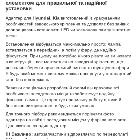
елементом для правильної та надійної
установки.
Адаптер для
Hyundai, Kia
виготовлений із урахуванням
особливостей заводського кріплення та дозволяє без зайвих
доопрацювань встановити LED чи ксенонову лампу в штатне
місце.
Встановлення відбувається максимально просто: лампа
вставляється в перехідник, а потім у фару, де надійно
фіксується. При цьому не потрібно нічого різати чи змінювати
в конструкції – все монтується на заводські кріплення, що
дозволяє зберегти оригінальний вигляд та функціонал фари.
У будь-який момент систему можна повернути у стандартний
стан без пошкоджень.
Завдяки спеціально розробленій формі він враховує всі
особливості посадкового місця та забезпечує надійну
фіксацію лампи. Це гарантує правильну роботу оптики й
безпечне використання в будь-яких умовах.
Для точного підбору рекомендується порівняти фото
адаптера на сайті з посадковим місцем у фарі вашого авто.
Ціна вказана за один адаптер.
!!! Важливо:
автозапчастини відправляємо по передоплаті