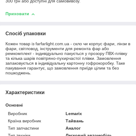
300 грн або доступні для самовивозу.
Приховати
Спосіб упаковки
Кожен товар із farfarlight.com.ua - скло чи корпус фари, лінзи в
фари, світловод, інструменти для ремонта фар або
ремкомплект - індивідуально пакується у прозору ПВХ-плівку
та кілька шарів повітряно-пухирчастої плівки. Замовлення
запаковується в індивідуальну картонну гофрокоробку. Таке
пакування гарантує, що замовлення приїде цілим та без
пошкоджень.
Характеристики
Основні
Виробник
Lemarix
Країна виробник
Тайвань
Тип запчастини
Аналог
Тип техніки
Легковий автомобіль