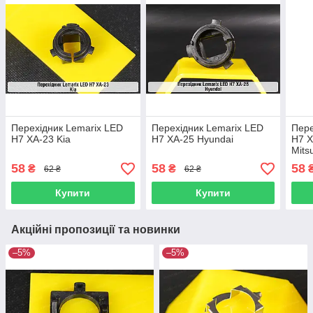
Перехідник Lemarix LED
Перехідник Lemarix LED
Пере
H7 XA-23 Kia
H7 XA-25 Hyundai
H7 X
Mits
Volk
58
58
58
₴
₴
62 ₴
62 ₴
Купити
Купити
Акційні пропозиції та новинки
–5%
–5%