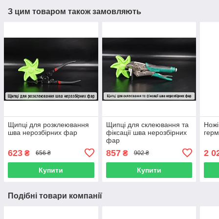
З цим товаром також замовляють
Щипці для розклеювання
Щипці для склеювання та
Ножі
шва нерозбірних фар
фіксації шва нерозбірних
герм
фар
623
857
2 0
₴
₴
656 ₴
902 ₴
Купити
Купити
Подібні товари компанії