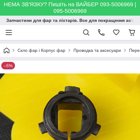
НЕМА ЗВ'ЯЗКУ? Пишіть на ВАЙБЕР 093-5006969 |
095-5006969
Запчастини для фар та ліхтарів. Все для покращення автосві
Скло фар і Корпус фар
Проводка та аксесуари
Пере
–5%