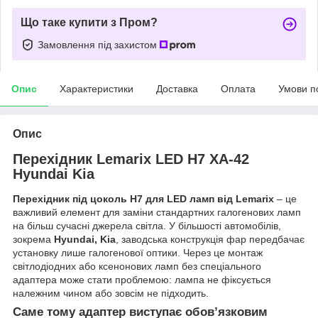
Що таке купити з Пром?
Замовлення під захистом
Опис
Характеристики
Доставка
Оплата
Умови п
Опис
Перехідник Lemarix LED H7 XA-42
Hyundai Kia
Перехідник під цоколь H7 для LED ламп від Lemarix
– це
важливий елемент для заміни стандартних галогенових ламп
на більш сучасні джерела світла. У більшості автомобілів,
зокрема
Hyundai, Kia
, заводська конструкція фар передбачає
установку лише галогенової оптики. Через це монтаж
світлодіодних або ксенонових ламп без спеціального
адаптера може стати проблемою: лампа не фіксується
належним чином або зовсім не підходить.
Саме тому адаптер виступає обов’язковим