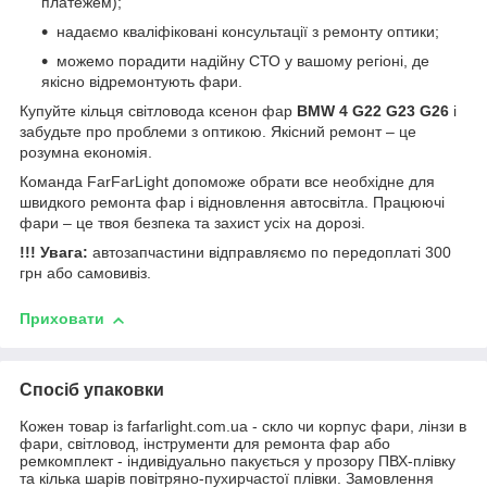
платежем);
надаємо кваліфіковані консультації з ремонту оптики;
можемо порадити надійну СТО у вашому регіоні, де
якісно відремонтують фари.
Купуйте кільця світловода ксенон фар
BMW 4 G22 G23 G26
і
забудьте про проблеми з оптикою. Якісний ремонт – це
розумна економія.
Команда FarFarLight допоможе обрати все необхідне для
швидкого ремонта фар і відновлення автосвітла. Працюючі
фари – це твоя безпека та захист усіх на дорозі.
!!! Увага:
автозапчастини відправляємо по передоплаті 300
грн або самовивіз.
Приховати
Спосіб упаковки
Кожен товар із farfarlight.com.ua - скло чи корпус фари, лінзи в
фари, світловод, інструменти для ремонта фар або
ремкомплект - індивідуально пакується у прозору ПВХ-плівку
та кілька шарів повітряно-пухирчастої плівки. Замовлення