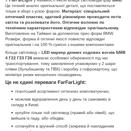
У
FarFarLight
у наявності якісні кільця світловодів фар
БМВ
.
Це точний аналог оригінальної деталі, що поставляється
тільки в зборі з усією фарою.
Матеріал: спеціальний
оптичний пластик, здатний рівномірно проводити потік
світла та розсіювати його. Оптичне волокно по
технічним характеристикам відповідає оригінальному.
Виготовлено на Тайвані за допомогою прес-форм BMW.
Розміри, форма й оптичні якості повністю відповідні
оригінальним і на 100 % сумісні з іншими компонентами.
Кільце світловод
– LED маркер денних ходових вогнів БМВ
4 Г22 Г23 Г26
вимагає особливої обережності під час
транспортування, тому замовлення упаковуємо у 2 шари
плівки (бульбашкову та ПВХ) і коробку з гофрокартону, що
мінімізує ризик механічних пошкоджень.
Це не єдині переваги FarFarLight:
гігантський асортимент оптичних комплектуючих;
можливі відправлення день у день та самовивіз зі
складу в Києві;
купуйте тільки той світловод (правий або лівий), що
вийшов із ладу, або обидва;
сплачуйте в зручний спосіб (зокрема й накладеним