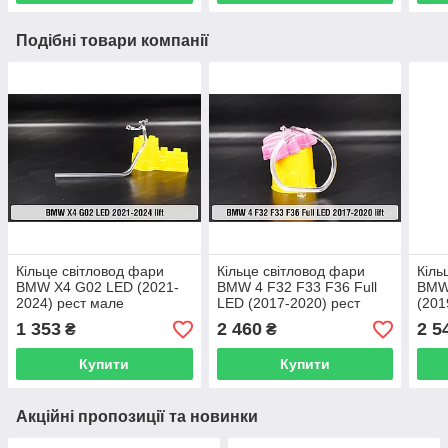
Подібні товари компанії
Кільце світловод фари
Кільце світловод фари
Кіль
BMW X4 G02 LED (2021-
BMW 4 F32 F33 F36 Full
BMW
2024) рест мале
LED (2017-2020) рест
(201
внутрішнє Icon Light ліве
малий внутрішній Icon
внут
1 353
2 460
2 5
₴
₴
Light лівий
Купити
Купити
Акційні пропозиції та новинки