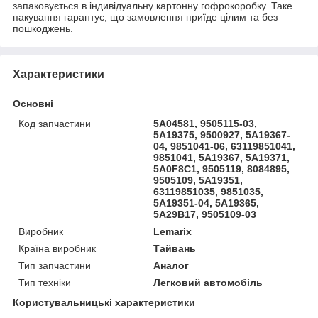
запаковується в індивідуальну картонну гофрокоробку. Таке
пакування гарантує, що замовлення приїде цілим та без
пошкоджень.
Характеристики
Основні
Код запчастини
5A04581, 9505115-03,
5A19375, 9500927, 5A19367-
04, 9851041-06, 63119851041,
9851041, 5A19367, 5A19371,
5A0F8C1, 9505119, 8084895,
9505109, 5A19351,
63119851035, 9851035,
5A19351-04, 5A19365,
5A29B17, 9505109-03
Виробник
Lemarix
Країна виробник
Тайвань
Тип запчастини
Аналог
Тип техніки
Легковий автомобіль
Користувальницькі характеристики