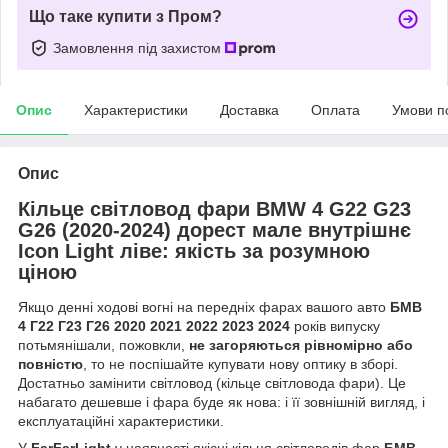
Що таке купити з Пром?
Замовлення під захистом
Опис
Характеристики
Доставка
Оплата
Умови п
Опис
Кільце світловод фари BMW 4 G22 G23
G26 (2020-2024) дорест мале внутрішнє
Icon Light ліве: якість за розумною
ціною
Якщо денні ходові вогні на передніх фарах вашого авто
БМВ
4 Г22 Г23 Г26 2020 2021 2022 2023 2024
років випуску
потьмянішали, пожовкли,
не загоряються рівномірно або
повністю
, то не поспішайте купувати нову оптику в зборі.
Достатньо замінити світловод (кільце світловода фари). Це
набагато дешевше і фара буде як нова: і її зовнішній вигляд, і
експлуатаційні характеристики.