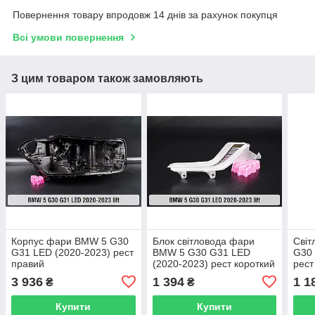
Повернення товару впродовж 14 днів за рахунок покупця
Всі умови повернення
З цим товаром також замовляють
Корпус фари BMW 5 G30
Блок світловода фари
Сві
G31 LED (2020-2023) рест
BMW 5 G30 G31 LED
G30 
правий
(2020-2023) рест короткий
рест
зовнішній Icon Light лівий
Icon
3 936
1 394
1 1
₴
₴
Купити
Купити