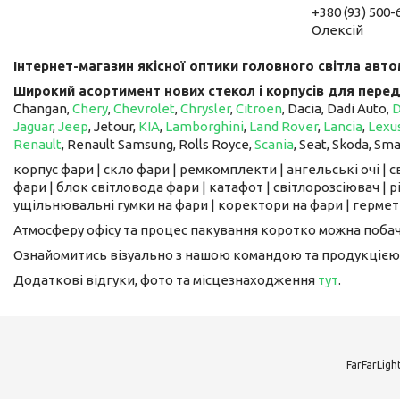
+380 (93) 500-
Олексій
Інтернет-магазин якісної оптики головного світла авто
Широкий асортимент нових стекол і корпусів для перед
Changan,
Chery
,
Chevrolet
,
Chrysler
,
Citroen
, Dacia, Dadi Auto,
Jaguar
,
Jeep
, Jetour, ​​​​​​​
KIA
,
Lamborghini
,
Land Rover
,
Lancia
,
Lexu
Renault
, Renault Samsung, Rolls Royce,
Scania
, Seat, Skoda, Sm
корпус фари | скло фари | ремкомплекти | ангельські очі | 
фари | блок світловода фари | катафот | світлорозсіювач | рі
ущільнювальні гумки на фари | коректори на фари | гермети
Атмосферу офісу та процес пакування коротко можна поба
Ознайомитись візуально з нашою командою та продукцією
Додаткові відгуки, фото та місцезнаходження
тут
.