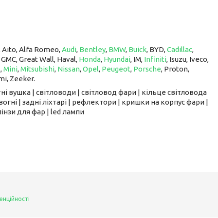
, Aito, Alfa Romeo,
Audi
,
Bentley
,
BMW
,
Buick
, BYD,
Cadillac
,
, GMC, Great Wall, Haval,
Honda
,
Hyundai
, IM, ​​​​​​​
Infiniti
, Isuzu, Iveco,
z
,
Mini
,
Mitsubishi
,
Nissan
,
Opel
,
Peugeot
,
Porsche
, Proton, ​​​​​​​
mi, Zeeker.
ні вушка | світловоди | світловод фари | кільце світловода
вогні | задні ліхтарі | рефлектори | кришки на корпус фари |
інзи для фар | led лампи
енційності