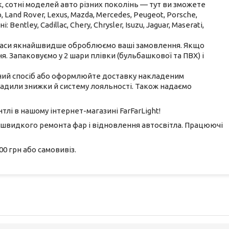
 сотні моделей авто різних поколінь — тут ви зможете
p, Land Rover, Lexus, Mazda, Mercedes, Peugeot, Porsche,
 Bentley, Cadillac, Chery, Chrysler, Isuzu, Jaguar, Maserati,
 часи якнайшвидше оброблюємо ваші замовлення. Якщо
я. Запаковуємо у 2 шари плівки (бульбашкової та ПВХ) і
ний спосіб або оформлюйте доставку накладеним
вадили знижки й систему лояльності. Також надаємо
тлі в нашому інтернет-магазині FarFarLight!
 швидкого ремонта фар і відновлення автосвітла. Працюючі
0 грн або самовивіз.