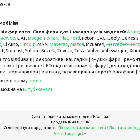
69-69
мобілів!
ніх фар авто. Скло фари для іномарок усіх моделей:
Acura
Daewoo
, DAF,
Dodge
,
Ferrari
,
Fiat
,
Ford
, Foton, GAC, Geely, Genesis
s
, Li Auto, ​​​​​​​
Lincoln
, MAN,
Maserati
,
Mazda
, McLaren, ​​​​​​​
Mercedes-Ben
art, Soueast, Subaru, Suzuki, Toyota, Tesla, Volvo, Volkswagen, Xiao
світловідбивачі | декоративні накладки | смужки фари | ремонт
снічка | ресничка з LED підсвічуванням на фару | денні ходові 
к | лед маркери | рідина для розбирання нерозбірної фари | л
чити в цьому
відео
.
 можна на
Ютуб-каналі
.
Сайт створений на маркетплейсі
Prom.ua
Продавець на Bigl.ua
FarFarLight - Cкло і корпуса фар для авто |
Поскаржитися на контент
|
Політика конфід
Select Language
▼