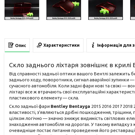
Характеристики
Інформація для 
Опис
Скло заднього ліхтаря зовнішнє в крилі 
Від справності задньої оптики вашого Бентлі залежить без
заднього ходу, поворотники, сигнал аварійної зупинки —
сучасного автомобіля. Коли задні фари нові та свіжі — вон
ліхтарі все ж втрачають свої експлуатаційні характерис
пластикового елементу — скла.
Скло задньої фари
Bentley Bentayga
2015 2016 2017 2018 
властивості, з'являються дрібні пошкодження, тріщини, 
цілком логічно — значно знижує видимість світлових ел
знаходження автомобіля на дорогах. У такому випадку з
очевидніше постає питання проведення його реставрації