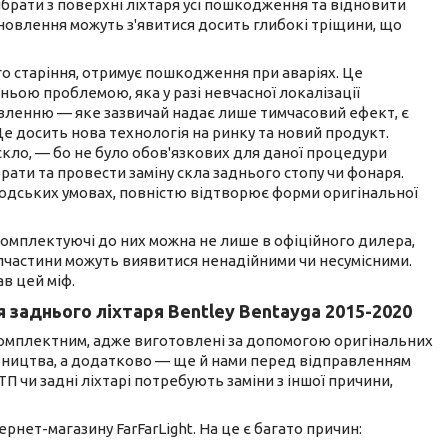
ибрати з поверхні ліхтаря усі пошкодження та відновити
новлення можуть з'явитися досить глибокі тріщини, що
о старіння, отримує пошкодження при аваріях. Це
ьою проблемою, яка у разі невчасної локалізації
овленню — яке зазвичай надає лише тимчасовий ефект, є
 Це досить нова технологія на ринку та новий продукт.
скло, — бо не було обов'язкових для даної процедури
брати та провести заміну скла заднього стопу чи фонаря.
водських умовах, повністю відтворює форми оригінальної
 комплектуючі до них можна не лише в офіційного дилера,
апчастини можуть виявитися ненадійними чи несумісними.
в цей міф.
я заднього ліхтаря Bentley Bentayga 2015-2020
 комплектним, адже виготовлені за допомогою оригінальних
бництва, а додатково — ще й нами перед відправленням
П чи задні ліхтарі потребують заміни з іншої причини,
рнет-магазину FarFarLight. На це є багато причин: