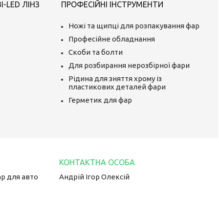
-LED ЛІНЗ
ПРОФЕСІЙНІ ІНСТРУМЕНТИ
Ножі та щипці для розпакування фар
Професійне обладнання
Скоби та болти
Для розбирання нерозбірної фари
Рідина для зняття хрому із
пластикових деталей фари
Герметик для фар
ар для авто
Андрій Ігор Олексій