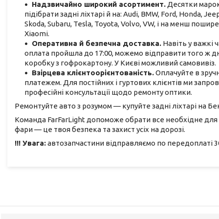
Надзвичайно широкий асортимент.
Десятки марок,
підібрати задні ліхтарі й на: Audi, BMW, Ford, Honda, Jee
Skoda, Subaru, Tesla, Toyota, Volvo, VW, і на менш поширені:
Xiaomi.
Оперативна й безпечна доставка.
Навіть у важкі
оплата пройшла до 17:00, можемо відправити того ж дн
коробку з гофрокартону. У Києві можливий самовивіз.
Взірцева клієнтоорієнтованість.
Оплачуйте в зруч
платежем. Для постійних і гуртових клієнтів ми запро
професійні консультації щодо ремонту оптики.
Ремонтуйте авто з розумом — купуйте задні ліхтарі на Бен
Команда FarFarLight допоможе обрати все необхідне для
фари — це твоя безпека та захист усіх на дорозі.
!!! Увага:
автозапчастини відправляємо по передоплаті 30