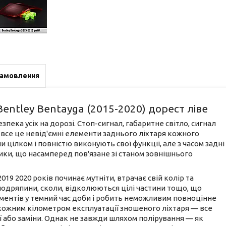
замовлення
Bentley Bentayga (2015-2020) дорест ліве
пека усіх на дорозі. Стоп-сигнал, габаритне світло, сигнал
 все це невід'ємні елементи заднього ліхтаря кожного
и цілком і повністю виконують свої функції, але з часом задні
тики, що насамперед пов'язане зі станом зовнішнього
2019 2020 років починає мутніти, втрачає свій колір та
подряпини, сколи, відколюються цілі частини тощо, що
ементів у темний час доби і робить неможливим повноцінне
 кожним кілометром експлуатації зношеного ліхтаря — все
 або заміни. Однак не завжди шляхом полірування — як