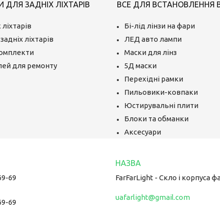
 ДЛЯ ЗАДНІХ ЛІХТАРІВ
ВСЕ ДЛЯ ВСТАНОВЛЕННЯ BI
 ліхтарів
Бі-лід лінзи на фари
задніх ліхтарів
ЛЕД авто лампи
комплекти
Маски для лінз
лей для ремонту
5Д маски
Перехідні рамки
Пильовики-ковпаки
Юстирувальні плити
Блоки та обманки
Аксесуари
69-69
FarFarLight - Cкло і корпуса ф
uafarlight@gmail.com
69-69