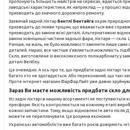
пропонують більшість майстрів на сервісах, вдається пр
заводські характеристики, як наприклад — у процесі від
призводить до значного дорожчого ремонту.
Зазвичай задній ліхтар
Бентлі Бентайга
окрім природног
призводить до появи тріщин, що вважається вже справжн
призводить до заміни всієї деталі. Альтернативою відн
заміна зовнішньої частини задньої фари, ліхтаря — скла.
Раніше, на жаль, не було можливості замінити лише саме 
деталей. Наразі, все частіше з'являється можливість піді
Скло, виготовлене із високоякісного полікарбонату у за
деталі Bentley.
Це очевидно. А ось про те, що придбати задні ліхтарі та
багато хто не здогадується. Або переконаний, що такі з
Проте інтернет-магазин ФарФарЛайт уже давно зруйнува
Зараз Ви маєте можливість придбати
скло дл
Усі задні ліхтарі в нашому асортименті не поступаються
пресформ. Якість контролюється на кожному етапі виро
кожної запчастини. Тому, якщо відновлюєте авто після ДТ
можете не переплачувати. Це розумна економія.
Українські автомобілісти вже багато років довіряють інте