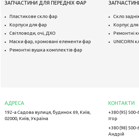
ЗАПЧАСТИНИ ДЛЯ ПЕРЕДНІХ ФАР
ЗАПЧАСТИНИ
Пластикове скло фар
Скло задніх
Корпуси для фар
Корпус для 
Світловоди, очі, ДХО
Ремонтні 
Маски фар, хромовані елементи фар
UNICORN к
Ремонтні вушка комплектів фар
192-а Садова вулиця, будинок 69, Київ,
+380 (95) 500-
02000, Київ, Україна
Ігор
+380 (98) 500-
Андрій