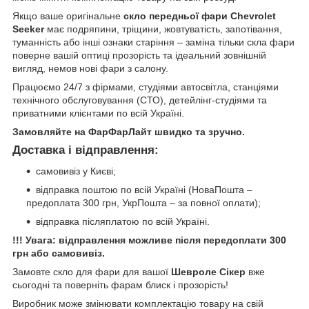
Якщо ваше оригінальне
скло передньої фари Chevrolet
Seeker
має подряпини, тріщини, жовтуватість, запотівання,
туманність або інші ознаки старіння – заміна тільки скла фари
поверне вашій оптиці прозорість та ідеальний зовнішній
вигляд, немов нові фари з салону.
Працюємо 24/7 з фірмами, студіями автосвітла, станціями
технічного обслуговування (СТО), детейлінг-студіями та
приватними клієнтами по всій Україні.
Замовляйте на ФарФарЛайт швидко та зручно.
Доставка і відправлення:
самовивіз у Києві;
відправка поштою по всій Україні (НоваПошта –
предоплата 300 грн, УкрПошта – за повної оплати);
відправка післяплатою по всій Україні.
!!! Увага: відправлення можливе після передоплати 300
грн або самовивіз.
Замовте скло для фари для вашої
Шевроле Сікер
вже
сьогодні та поверніть фарам блиск і прозорість!
Виробник може змінювати комплектацію товару на свій