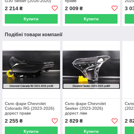
G30 Sedan (2016-2020)
праве
2020
дорест ліве
2 214
2 009
3 0
₴
₴
Купити
Купити
Подібні товари компанії
Скло фари Chevrolet
Скло фари Chevrolet
Скло
Colorado RG (2023-2026)
Seeker (2023-2026)
(202
дорест праве
дорест ліве
2 255
2 829
2 8
₴
₴
Купити
Купити