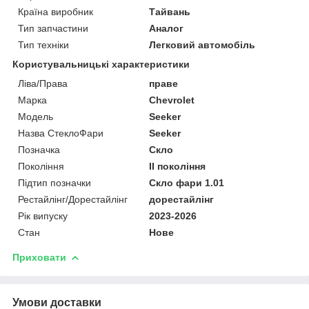
Країна виробник
Тайвань
Тип запчастини
Аналог
Тип техніки
Легковий автомобіль
Користувальницькі характеристики
Ліва/Права
праве
Марка
Chevrolet
Мoдель
Seeker
Назва СтеклоФари
Seeker
Позначка
Скло
Покоління
II покоління
Підтип позначки
Скло фари 1.01
Рестайлінг/Дорестайлінг
дорестайлінг
Рік випуску
2023-2026
Стан
Нове
Приховати
Умови доставки