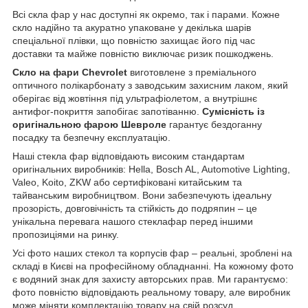
Всі скла фар у нас доступні як окремо, так і парами. Кожне
скло надійно та акуратно упаковане у декілька шарів
спеціальної плівки, що повністю захищає його під час
доставки та майже повністю виключає ризик пошкоджень.
Скло на фари Chevrolet
виготовлене з преміального
оптичного полікарбонату з заводським захисним лаком, який
оберігає від жовтіння під ультрафіолетом, а внутрішнє
антифог-покриття запобігає запотіванню.
Сумісність із
оригінальною фарою Шевроле
гарантує бездоганну
посадку та безпечну експлуатацію.
Наші стекла фар відповідають високим стандартам
оригінальних виробників: Hella, Bosch AL, Automotive Lighting,
Valeo, Koito, ZKW або сертифіковані китайським та
тайванським виробництвом. Вони забезпечують ідеальну
прозорість, довговічність та стійкість до подряпин – це
унікальна перевага нашого стеклафар перед іншими
пропозиціями на ринку.
Усі фото наших стекол та корпусів фар – реальні, зроблені на
складі в Києві на професійному обладнанні. На кожному фото
є водяний знак для захисту авторських прав. Ми гарантуємо:
фото повністю відповідають реальному товару, але виробник
може міняти комплектацію товару на свій розсуд.