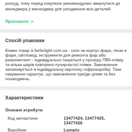
розсуд, тому перед покупкою рекомендуємо звернутися до
менеджера у месенджер для узгодження всіх деталей.
Приховати
Спосіб упаковки
Кожен товар із farfarlight.com.ua - скло чи корпус фари, лінзи в
фари, світловод, інструменти для ремонта фар або
ремкомплект - індивідуально пакується у прозору ПВХ-плівку
та кілька шарів повітряно-пухирчастої плівки. Замовлення
запаковується в індивідуальну картонну гофрокоробку. Таке
пакування гарантує, що замовлення приїде цілим та без
пошкоджень.
Характеристики
Основні атрибути
Код запчастини
13477424, 13477425,
13477426
Виробник
Lemarix