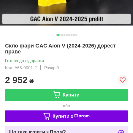
Скло фари GAC Aion V (2024-2026) дорест
праве
Готово до відправки
Код: A65-0001-2
Роздріб
2 952
₴
Купити
або
Купити з
Що таке купити з Пром?