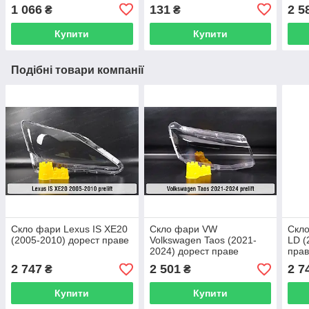
1 066
131
2 5
₴
₴
Купити
Купити
Подібні товари компанії
Скло фари Lexus IS XE20
Скло фари VW
Скло
(2005-2010) дорест праве
Volkswagen Taos (2021-
LD (
2024) дорест праве
пра
2 747
2 501
2 7
₴
₴
Купити
Купити