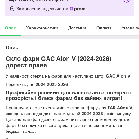
Замовлення під захистом
Опис
Характеристики
Доставка
Оплата
Умови п
Опис
Скло фари GAC Aion V (2024-2026)
дорест праве
У наявності стекла на фари для наступних авто:
GAC Aion V
Підходить для
2024 2025 2026
Професійне рішення для вашого авто: поверніть
прозорість і блиск фарам без зайвих витрат!
Пропонуємо нове високоякісне скло на фару для
ГАК Айон V
,
яке ідеально підходить для моделей
2024-2026
років випуску.
Це скло для фар дозволяє замінити лише пошкоджену деталь
фари без покупки всього вузла, що значно економить ваш
бюджет та час.