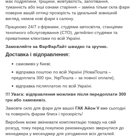
має подряпини, тріщини, жовтуватість, запотівання,
туманність або інші ознаки старіння – заміна тільки скла фари
поверне вашій оптиці прозорість та ідеальний зовнішній
вигляд, немов нові фари з салону.
Працюємо 24/7 з фірмами, студіями автосвітла, станціями
технічного обслуговування (СТО), детейлінг-студіями та
приватними клієнтами по всій Україні.
Замовляйте на ФарФарЛайт швидко та зручно.
Доставка і відправлення:
самовивіз у Києві;
відправка поштою по всій Україні (НоваПошта –
предоплата 300 грн, УкрПошта – за повної оплати);
відправка післяплатою по всій Україні.
!!! Увага: відправлення можливе після передоплати 300
грн або самовивіз.
Замовте скло для фари для вашої
ГАК Айон V
вже сьогодні
та поверніть фарам блиск і прозорість!
Виробник може змінювати комплектацію товару на свій
розсуд, тому перед покупкою рекомендуємо звернутися до
менеджера у месенджер для узгодження всіх деталей.