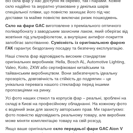
Всі скла фар у нас доступні як окремо, так і парами. Кожне
скло надійно та акуратно упаковане у декілька шарів
спеціальної плівки, що повністю захищає його під час
доставки та майже повністю виключає ризик пошкоджень.
Скло на фари GAC
виготовлене з преміального оптичного
полікарбонату з заводським захисним лаком, який оберігає від
жовтіння під ультрафіолетом, а внутрішнє антифог-покриття
запобігає запотіванню.
Сумісність із оригінальною фарою
ГАК
гарантує бездоганну посадку та безпечну експлуатацію.
Наші стекла фар відповідають високим стандартам
оригінальних виробників: Hella, Bosch AL, Automotive Lighting,
Valeo, Koito, ZKW або сертифіковані китайським та
тайванським виробництвом. Вони забезпечують ідеальну
прозорість, довговічність та стійкість до подряпин – це
унікальна перевага нашого стеклафар перед іншими
пропозиціями на ринку.
Усі фото наших стекол та корпусів фар – реальні, зроблені на
складі в Києві на професійному обладнанні. На кожному фото
є водяний знак для захисту авторських прав. Ми гарантуємо:
фото повністю відповідають реальному товару, але виробник
може міняти комплектацію товару на свій розсуд.
Якщо ваше оригінальне
скло передньої фари GAC Aion V