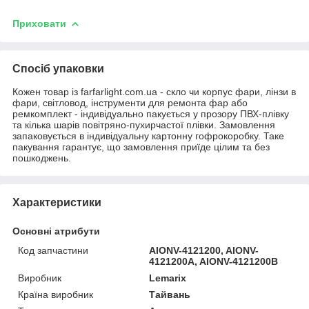
Приховати
Спосіб упаковки
Кожен товар із farfarlight.com.ua - скло чи корпус фари, лінзи в
фари, світловод, інструменти для ремонта фар або
ремкомплект - індивідуально пакується у прозору ПВХ-плівку
та кілька шарів повітряно-пухирчастої плівки. Замовлення
запаковується в індивідуальну картонну гофрокоробку. Таке
пакування гарантує, що замовлення приїде цілим та без
пошкоджень.
Характеристики
Основні атрибути
Код запчастини
AIONV-4121200, AIONV-
4121200A, AIONV-4121200B
Виробник
Lemarix
Країна виробник
Тайвань