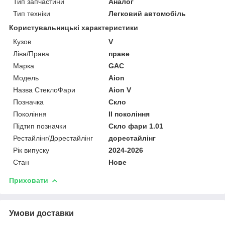
Тип запчастини
Аналог
Тип техніки
Легковий автомобіль
Користувальницькі характеристики
Кузов
V
Ліва/Права
праве
Марка
GAC
Мoдель
Aion
Назва СтеклоФари
Aion V
Позначка
Скло
Покоління
II покоління
Підтип позначки
Скло фари 1.01
Рестайлінг/Дорестайлінг
дорестайлінг
Рік випуску
2024-2026
Стан
Нове
Приховати
Умови доставки