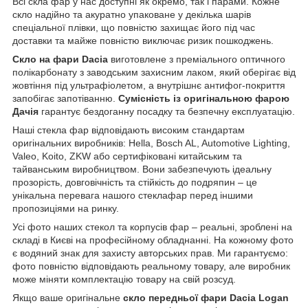
Всі скла фар у нас доступні як окремо, так і парами. Кожне
скло надійно та акуратно упаковане у декілька шарів
спеціальної плівки, що повністю захищає його під час
доставки та майже повністю виключає ризик пошкоджень.
Скло на фари Dacia
виготовлене з преміального оптичного
полікарбонату з заводським захисним лаком, який оберігає від
жовтіння під ультрафіолетом, а внутрішнє антифог-покриття
запобігає запотіванню.
Сумісність із оригінальною фарою
Дачія
гарантує бездоганну посадку та безпечну експлуатацію.
Наші стекла фар відповідають високим стандартам
оригінальних виробників: Hella, Bosch AL, Automotive Lighting,
Valeo, Koito, ZKW або сертифіковані китайським та
тайванським виробництвом. Вони забезпечують ідеальну
прозорість, довговічність та стійкість до подряпин – це
унікальна перевага нашого стеклафар перед іншими
пропозиціями на ринку.
Усі фото наших стекол та корпусів фар – реальні, зроблені на
складі в Києві на професійному обладнанні. На кожному фото
є водяний знак для захисту авторських прав. Ми гарантуємо:
фото повністю відповідають реальному товару, але виробник
може міняти комплектацію товару на свій розсуд.
Якщо ваше оригінальне
скло передньої фари Dacia Logan