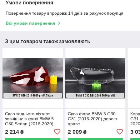
Умови повернення
Повернення товару впродовж 14 днів за рахунок покупця
Всі умови повернення
З цим товаром також замовляють
Скло заднього ліхтаря
Скло фари BMW 5 G30
Кор
зовнішнє в крилі BMW 5
G31 (2016-2020) дорест
G31 
G30 Sedan (2016-2020)
праве
2020
дорест ліве
2 214
2 009
3 0
₴
₴