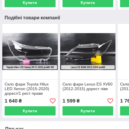
Купити
Купити
Подібні товари компанії
Скло фари Toyota Hilux
Скло фари Lexus ES XV60
Скло
LED Xenon (2015-2020)
(2012-2015) дорест ліве
(201
дорест/1 рест праве
1 640
1 599
1 7
₴
₴
Купити
Купити
Про нас