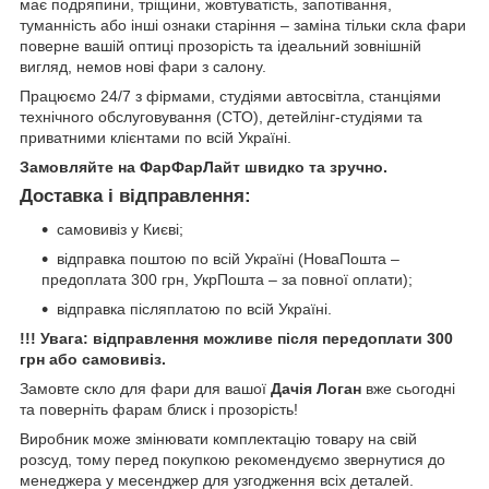
має подряпини, тріщини, жовтуватість, запотівання,
туманність або інші ознаки старіння – заміна тільки скла фари
поверне вашій оптиці прозорість та ідеальний зовнішній
вигляд, немов нові фари з салону.
Працюємо 24/7 з фірмами, студіями автосвітла, станціями
технічного обслуговування (СТО), детейлінг-студіями та
приватними клієнтами по всій Україні.
Замовляйте на ФарФарЛайт швидко та зручно.
Доставка і відправлення:
самовивіз у Києві;
відправка поштою по всій Україні (НоваПошта –
предоплата 300 грн, УкрПошта – за повної оплати);
відправка післяплатою по всій Україні.
!!! Увага: відправлення можливе після передоплати 300
грн або самовивіз.
Замовте скло для фари для вашої
Дачія Логан
вже сьогодні
та поверніть фарам блиск і прозорість!
Виробник може змінювати комплектацію товару на свій
розсуд, тому перед покупкою рекомендуємо звернутися до
менеджера у месенджер для узгодження всіх деталей.