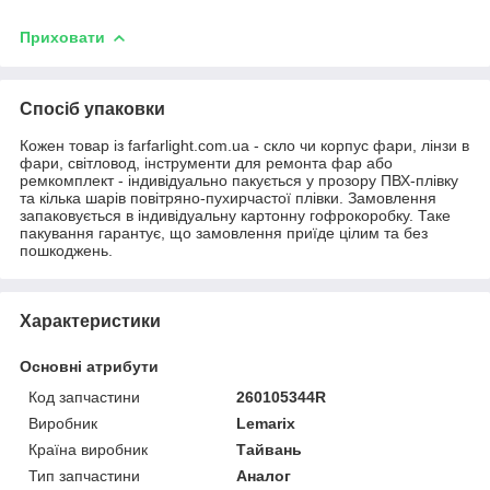
Приховати
Спосіб упаковки
Кожен товар із farfarlight.com.ua - скло чи корпус фари, лінзи в
фари, світловод, інструменти для ремонта фар або
ремкомплект - індивідуально пакується у прозору ПВХ-плівку
та кілька шарів повітряно-пухирчастої плівки. Замовлення
запаковується в індивідуальну картонну гофрокоробку. Таке
пакування гарантує, що замовлення приїде цілим та без
пошкоджень.
Характеристики
Основні атрибути
Код запчастини
260105344R
Виробник
Lemarix
Країна виробник
Тайвань
Тип запчастини
Аналог