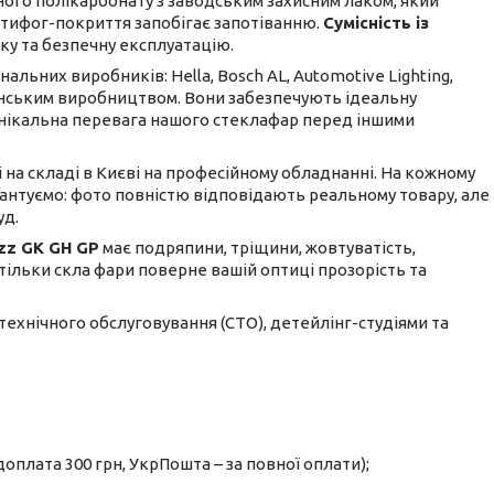
ого полікарбонату з заводським захисним лаком, який
антифог-покриття запобігає запотіванню.
Сумісність із
ку та безпечну експлуатацію.
льних виробників: Hella, Bosch AL, Automotive Lighting,
ванським виробництвом. Вони забезпечують ідеальну
е унікальна перевага нашого стеклафар перед іншими
і на складі в Києві на професійному обладнанні. На кожному
рантуємо: фото повністю відповідають реальному товару, але
уд.
zz GK GH GP
має подряпини, тріщини, жовтуватість,
а тільки скла фари поверне вашій оптиці прозорість та
 технічного обслуговування (СТО), детейлінг-студіями та
оплата 300 грн, УкрПошта – за повної оплати);