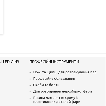
-LED ЛІНЗ
ПРОФЕСІЙНІ ІНСТРУМЕНТИ
Ножі та щипці для розпакування фар
Професійне обладнання
Скоби та болти
Для розбирання нерозбірної фари
Рідина для зняття хрому із
пластикових деталей фари