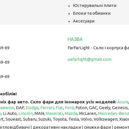
Юстирувальні плити
Блоки та обманки
Аксесуари
69-69
FarFarLight - Cкло і корпуса ф
uafarlight@gmail.com
69-69
69-69
мобілів!
ніх фар авто. Скло фари для іномарок усіх моделей:
Acura
Daewoo
, DAF,
Dodge
,
Ferrari
,
Fiat
,
Ford
, Foton, GAC, Geely, Genesis
s
, Li Auto, ​​​​​​​
Lincoln
, MAN,
Maserati
,
Mazda
, McLaren, ​​​​​​​
Mercedes-Ben
art, Soueast, Subaru, Suzuki, Toyota, Tesla, Volvo, Volkswagen, Xiao
світловідбивачі | декоративні накладки | смужки фари | ремонт