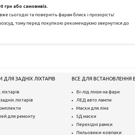
0 грн або самовивіз.
вже сьогодні та поверніть фарам блиск і прозорість!
розсуд, тому перед покупкою рекомендуємо звернутися до
 ДЛЯ ЗАДНІХ ЛІХТАРІВ
ВСЕ ДЛЯ ВСТАНОВЛЕННЯ BI
 ліхтарів
Бі-лід лінзи на фари
задніх ліхтарів
ЛЕД авто лампи
комплекти
Маски для лінз
лей для ремонту
5Д маски
Перехідні рамки
Пильовики-ковпаки