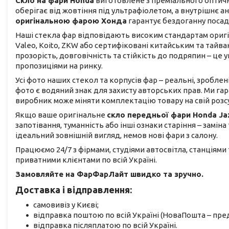
Скло на фари Honda
виготовлене з преміального оптичн
оберігає від жовтіння під ультрафіолетом, а внутрішнє 
оригінальною фарою Хонда
гарантує бездоганну посад
Наші стекла фар відповідають високим стандартам оригіна
Valeo, Koito, ZKW або сертифіковані китайським та тай
прозорість, довговічність та стійкість до подряпин – ц
пропозиціями на ринку.
Усі фото наших стекол та корпусів фар – реальні, зроблен
фото є водяний знак для захисту авторських прав. Ми га
виробник може міняти комплектацію товару на свій розс
Якщо ваше оригінальне
скло передньої фари Honda Ja
запотівання, туманність або інші ознаки старіння – замін
ідеальний зовнішній вигляд, немов нові фари з салону.
Працюємо 24/7 з фірмами, студіями автосвітла, станціями
приватними клієнтами по всій Україні.
Замовляйте на ФарФарЛайт швидко та зручно.
Доставка і відправлення:
самовивіз у Києві;
відправка поштою по всій Україні (НоваПошта – пред
відправка післяплатою по всій Україні.