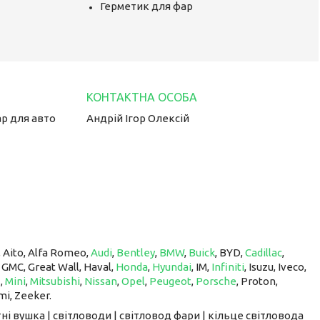
Герметик для фар
ар для авто
Андрій Ігор Олексій
, Aito, Alfa Romeo,
Audi
,
Bentley
,
BMW
,
Buick
, BYD,
Cadillac
,
, GMC, Great Wall, Haval,
Honda
,
Hyundai
, IM, ​​​​​​​
Infiniti
, Isuzu, Iveco,
z
,
Mini
,
Mitsubishi
,
Nissan
,
Opel
,
Peugeot
,
Porsche
, Proton, ​​​​​​​
mi, Zeeker.
ні вушка | світловоди | світловод фари | кільце світловода