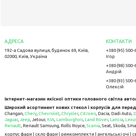
192-а Садова вулиця, будинок 69, Київ,
+380 (95) 500-
02000, Київ, Україна
Ігор
+380 (98) 500-
Андрій
+380 (93) 500-
Олексій
Інтернет-магазин якісної оптики головного світла авто
Широкий асортимент нових стекол і корпусів для перед
Changan,
Chery
,
Chevrolet
,
Chrysler
,
Citroen
, Dacia, Dadi Auto,
Jaguar
,
Jeep
, Jetour, ​​​​​​​
KIA
,
Lamborghini
,
Land Rover
,
Lancia
,
Lexu
Renault
, Renault Samsung, Rolls Royce,
Scania
, Seat, Skoda, Sm
корпус фари | скло фари | ремкомплекти | ангельські очі | 