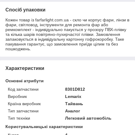
Спосіб упаковки
Кожен товар із farfarlight.com.ua - скло чи корпус фари, лінзи в
фари, світловод, інструменти для ремонта фар або
ремкомплект - індивідуально пакується у прозору ПВХ-плівку
та кілька шарів повітряно-пухирчастої плівки. Замовлення
запаковується в індивідуальну картонну гофрокоробку. Таке
пакування гарантує, що замовлення приїде цілим та без
пошкоджень.
Характеристики
Основні атрибути
Код запчастини
8301D812
Виробник
Lemarix
Країна виробник
Тайвань
Тип запчастини
Аналог
Тип техніки
Легковий автомобіль
Користувальницькі характеристики
Кузов
4