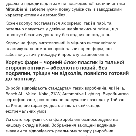
ідеально підходить для заміни пошкодженої частини оптики
Mitsubishi
, забезпечуючи повну сумісність із заводськими
характеристиками автомобіля.
Кожен корпус постачається як окремо, так і в парі, та
ретельно пакується у декілька шарів захисної плівки, що
гарантує безпечну доставку без жодних пошкоджень.
Корпус на фару виготовлений із міцного високоякісного
пластику за допомогою оригінальних прес-форм, що
забезпечує точну посадку й простоту встановлення.
Корпус фари – чорний блок-пластик із тильної
сторони оптики – абсолютно новий, без
подряпин, тріщин чи відколів, повністю готовий
до монтажу.
Вироби відповідають стандартам таких виробників, як Hella,
Bosch AL, Valeo, Koito, ZKW, Automotive Lighting. Виробництво
сертифіковане, розташоване на сучасних заводах у Тайвані
та Китаї, що гарантує довговічність і стійкість до
екстремальних умов.
Усі фото корпусів і скла фар зроблені безпосередньо на
нашому складі в Києві. Зображення захищені водяними
знаками та відповідають реальному товару (виробник