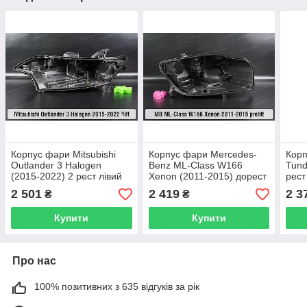
Корпус фари Mitsubishi
Корпус фари Mercedes-
Корп
Outlander 3 Halogen
Benz ML-Class W166
Tund
(2015-2022) 2 рест лівий
Xenon (2011-2015) дорест
рест
правий
2 501
2 419
2 3
₴
₴
Купити
Купити
Про нас
100% позитивних з 635 відгуків за рік