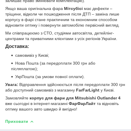
залишає право змінювати комплектацію).
Якщо ваша оригінальна фара
Мітсубісі
має дефекти –
тріщини, відколи чи пошкодження після ДТП – заміна лише
корпусу в фарі стане практичним та економним способом
відновити оптику і повернути автомобілю первісний вигляд.
Ми співпрацюємо з СТО, студіями автосвітла, детейлінг-
центрами та приватними клієнтами з усіх регіонів України.
Доставка:
самовивіз у Києві;
Нова Пошта (за передоплати 300 грн або
післяплатою);
УкрПошта (за умови повної оплати).
Увага:
Відправлення здійснюється після передоплати 300 грн
або доступний самовивіз з магазину
FarFarLight
у Києві.
Замовляйте
корпус для фари для Mitsubishi Outlander 4
вже сьогодні в інтернет-магазині
ФарФарЛайт
та відновіть
оптику вашого авто швидко й вигідно!
Приховати