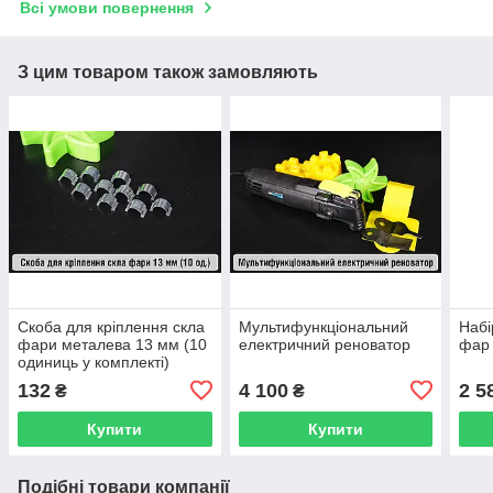
Всі умови повернення
З цим товаром також замовляють
Скоба для кріплення скла
Мультифункціональний
Набі
фари металева 13 мм (10
електричний реноватор
фар 
одиниць у комплекті)
132
4 100
2 5
₴
₴
Купити
Купити
Подібні товари компанії