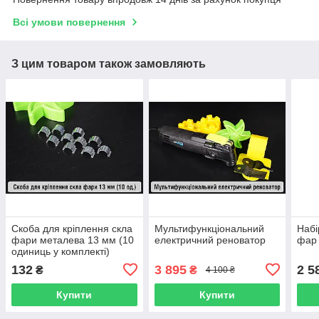
Всі умови повернення
З цим товаром також замовляють
Скоба для кріплення скла
Мультифункціональний
Набі
фари металева 13 мм (10
електричний реноватор
фар 
одиниць у комплекті)
132
3 895
2 5
₴
₴
4 100 ₴
Купити
Купити