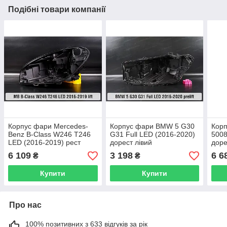
Подібні товари компанії
Корпус фари Mercedes-
Корпус фари BMW 5 G30
Корп
Benz B-Class W246 T246
G31 Full LED (2016-2020)
5008
LED (2016-2019) рест
дорест лівий
доре
лівий
6 109
3 198
6 6
₴
₴
Купити
Купити
Про нас
100% позитивних з 633 відгуків за рік