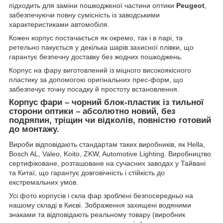
підходить для заміни пошкодженої частини оптики
Peugeot
,
забезпечуючи повну сумісність із заводськими
характеристиками автомобіля.
Кожен корпус постачається як окремо, так і в парі, та
ретельно пакується у декілька шарів захисної плівки, що
гарантує безпечну доставку без жодних пошкоджень.
Корпус на фару виготовлений із міцного високоякісного
пластику за допомогою оригінальних прес-форм, що
забезпечує точну посадку й простоту встановлення.
Корпус фари – чорний блок-пластик із тильної
сторони оптики – абсолютно новий, без
подряпин, тріщин чи відколів, повністю готовий
до монтажу.
Вироби відповідають стандартам таких виробників, як Hella,
Bosch AL, Valeo, Koito, ZKW, Automotive Lighting. Виробництво
сертифіковане, розташоване на сучасних заводах у Тайвані
та Китаї, що гарантує довговічність і стійкість до
екстремальних умов.
Усі фото корпусів і скла фар зроблені безпосередньо на
нашому складі в Києві. Зображення захищені водяними
знаками та відповідають реальному товару (виробник