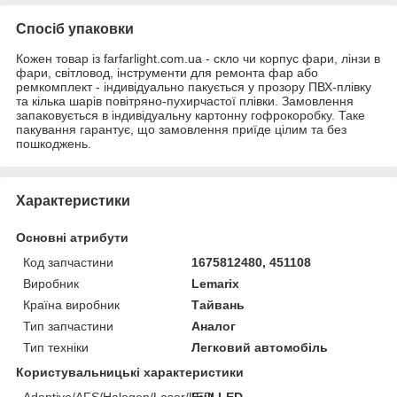
Спосіб упаковки
Кожен товар із farfarlight.com.ua - скло чи корпус фари, лінзи в
фари, світловод, інструменти для ремонта фар або
ремкомплект - індивідуально пакується у прозору ПВХ-плівку
та кілька шарів повітряно-пухирчастої плівки. Замовлення
запаковується в індивідуальну картонну гофрокоробку. Таке
пакування гарантує, що замовлення приїде цілим та без
пошкоджень.
Характеристики
Основні атрибути
Код запчастини
1675812480, 451108
Виробник
Lemarix
Країна виробник
Тайвань
Тип запчастини
Аналог
Тип техніки
Легковий автомобіль
Користувальницькі характеристики
Adaptive/AFS/Halogen/Laser/LED
Full LED