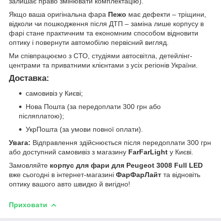
залишає право змінювати комплектацію).
Якщо ваша оригінальна фара
Пежо
має дефекти – тріщини,
відколи чи пошкодження після ДТП – заміна лише корпусу в
фарі стане практичним та економним способом відновити
оптику і повернути автомобілю первісний вигляд.
Ми співпрацюємо з СТО, студіями автосвітла, детейлінг-
центрами та приватними клієнтами з усіх регіонів України.
Доставка:
самовивіз у Києві;
Нова Пошта (за передоплати 300 грн або
післяплатою);
УкрПошта (за умови повної оплати).
Увага:
Відправлення здійснюється після передоплати 300 грн
або доступний самовивіз з магазину
FarFarLight
у Києві.
Замовляйте
корпус для фари для Peugeot 3008 Full LED
вже сьогодні в інтернет-магазині
ФарФарЛайт
та відновіть
оптику вашого авто швидко й вигідно!
Приховати