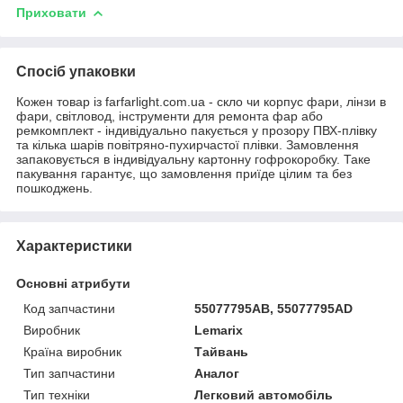
Приховати
Спосіб упаковки
Кожен товар із farfarlight.com.ua - скло чи корпус фари, лінзи в
фари, світловод, інструменти для ремонта фар або
ремкомплект - індивідуально пакується у прозору ПВХ-плівку
та кілька шарів повітряно-пухирчастої плівки. Замовлення
запаковується в індивідуальну картонну гофрокоробку. Таке
пакування гарантує, що замовлення приїде цілим та без
пошкоджень.
Характеристики
Основні атрибути
Код запчастини
55077795AB, 55077795AD
Виробник
Lemarix
Країна виробник
Тайвань
Тип запчастини
Аналог
Тип техніки
Легковий автомобіль