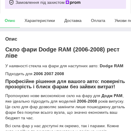
Замовлення під захистом
Опис
Характеристики
Доставка
Оплата
Умови п
Опис
Скло фари Dodge RAM (2006-2008) рест
ліве
У наявності стекла на фари для наступних авто:
Dodge RAM
Підходить для
2006 2007 2008
Професійне рішення для вашого авто: поверніть
прозорість і блиск фарам без зайвих витрат!
Пропонуємо нове високоякісне скло на фару для
Додж РАМ
,
яке ідеально підходить для моделей
2006-2008
років випуску.
Це скло для фар дозволяє замінити лише пошкоджену деталь
фари без покупки всього вузла, що значно економить ваш
бюджет та час.
Всі скла фар у нас доступні як окремо, так і парами. Кожне