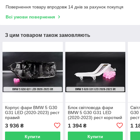
Повернення товару впродовж 14 днів за рахунок покупця
Всі умови повернення
З цим товаром також замовляють
Корпус фари BMW 5 G30
Блок світловода фари
Сві
G31 LED (2020-2023) рест
BMW 5 G30 G31 LED
G30 
правий
(2020-2023) рест короткий
рест
зовнішній Icon Light лівий
Icon
3 936
1 394
1 1
₴
₴
Купити
Купити