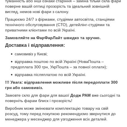
туманність або інші ознаки старіння – заміна тільки скла фари
поверне вашій оптиці прозорість та ідеальний зовнішній
вигляд, немов нові фари з салону.
Працюємо 24/7 з фірмами, студіями автосвітла, станціями
технічного обслуговування (СТО), детейлінг-студіями та
приватними клієнтами по всій Україні.
Замовляйте на ФарФарЛайт швидко та зручно.
Доставка і відправлення:
самовивіз у Києві;
відправка поштою по всій Україні (НоваПошта –
предоплата 300 грн, УкрПошта – за повної оплати);
відправка післяплатою по всій Україні.
!!! Увага: відправлення можливе після передоплати 300
грн або самовивіз.
Замовте скло для фари для вашої
Додж РАМ
вже сьогодні та
поверніть фарам блиск і прозорість!
Виробник може змінювати комплектацію товару на свій
розсуд, тому перед покупкою рекомендуємо звернутися до
менеджера у месенджер для узгодження всіх деталей.