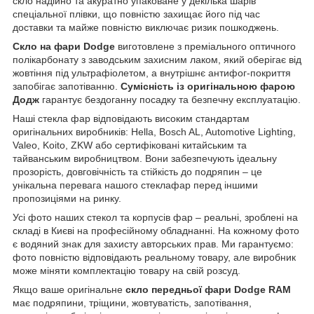
скло надійно та акуратно упаковане у декілька шарів
спеціальної плівки, що повністю захищає його під час
доставки та майже повністю виключає ризик пошкоджень.
Скло на фари Dodge
виготовлене з преміального оптичного
полікарбонату з заводським захисним лаком, який оберігає від
жовтіння під ультрафіолетом, а внутрішнє антифог-покриття
запобігає запотіванню.
Сумісність із оригінальною фарою
Додж
гарантує бездоганну посадку та безпечну експлуатацію.
Наші стекла фар відповідають високим стандартам
оригінальних виробників: Hella, Bosch AL, Automotive Lighting,
Valeo, Koito, ZKW або сертифіковані китайським та
тайванським виробництвом. Вони забезпечують ідеальну
прозорість, довговічність та стійкість до подряпин – це
унікальна перевага нашого стеклафар перед іншими
пропозиціями на ринку.
Усі фото наших стекол та корпусів фар – реальні, зроблені на
складі в Києві на професійному обладнанні. На кожному фото
є водяний знак для захисту авторських прав. Ми гарантуємо:
фото повністю відповідають реальному товару, але виробник
може міняти комплектацію товару на свій розсуд.
Якщо ваше оригінальне
скло передньої фари Dodge RAM
має подряпини, тріщини, жовтуватість, запотівання,