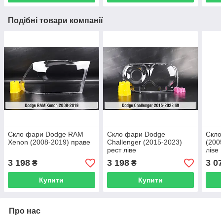
Подібні товари компанії
Скло фари Dodge RAM
Скло фари Dodge
Скло
Xenon (2008-2019) праве
Challenger (2015-2023)
(200
рест ліве
ліве
3 198
3 198
3 0
₴
₴
Купити
Купити
Про нас