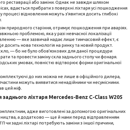
го реставрації або заміни. Однак не завжди шляхом
ісах, вдається прибрати з поверхні ліхтаря усі пошкодження
у процесі відновлення можуть з'явитися досить глибокі
.
ім природного старіння, отримує пошкодження при аваріях.
вжньою проблемою, яка у разі невчасної локалізації
овленню — яке зазвичай надає лише тимчасовий ефект, є
 Це досить нова технологія на ринку та новий продукт.
скло, — бо не було обов'язкових для даної процедури
брати та провести заміну скла заднього стопу чи фонаря.
водських умовах, повністю відтворює форми оригінальної
 комплектуючі до них можна не лише в офіційного дилера,
апчастини можуть виявитися ненадійними чи несумісними.
в цей міф.
я заднього ліхтаря Mercedes-Benz C-Class W205
 комплектним, адже виготовлені за допомогою оригінальних
бництва, а додатково — ще й нами перед відправленням
П чи задні ліхтарі потребують заміни з іншої причини,