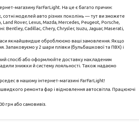
рнет-магазину FarFarLight. На це є багато причин:
 сотні моделей авто різних поколінь — тут ви зможете
p, Land Rover, Lexus, Mazda, Mercedes, Peugeot, Porsche,
 Bentley, Cadillac, Chery, Chrysler, Isuzu, Jaguar, Maserati,
 часи якнайшвидше оброблюємо ваші замовлення. Якщо
я. Запаковуємо у 2 шари плівки (бульбашкової та ПВХ) і
ний спосіб або оформлюйте доставку накладеним
вадили знижки й систему лояльності. Також надаємо
рседес в нашому інтернет-магазині FarFarLight!
 швидкого ремонта фар і відновлення автосвітла. Працюючі
0 грн або самовивіз.