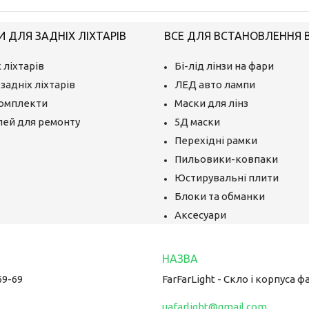
 ДЛЯ ЗАДНІХ ЛІХТАРІВ
ВСЕ ДЛЯ ВСТАНОВЛЕННЯ BI
 ліхтарів
Бі-лід лінзи на фари
задніх ліхтарів
ЛЕД авто лампи
комплекти
Маски для лінз
лей для ремонту
5Д маски
Перехідні рамки
Пильовики-ковпаки
Юстирувальні плити
Блоки та обманки
Аксесуари
69-69
FarFarLight - Cкло і корпуса ф
uafarlight@gmail.com