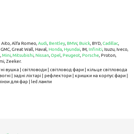
, Aito, Alfa Romeo,
Audi
,
Bentley
,
BMW
,
Buick
, BYD,
Cadillac
,
, GMC, Great Wall, Haval,
Honda
,
Hyundai
, IM, ​​​​​​​
Infiniti
, Isuzu, Iveco,
z
,
Mini
,
Mitsubishi
,
Nissan
,
Opel
,
Peugeot
,
Porsche
, Proton, ​​​​​​​
mi, Zeeker.
ні вушка | світловоди | світловод фари | кільце світловода
вогні | задні ліхтарі | рефлектори | кришки на корпус фари |
інзи для фар | led лампи