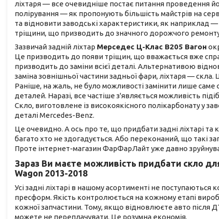
ліхтаря — все очевидніше постає питання проведення йо
полірування — як пропонують більшість майстрів на серв
та відновити заводські характеристики, як наприклад — 
тріщини, що призводить до значного дорожчого ремонту
Зазвичай задній ліхтар
Мерседес Ц-Клас В205 Вагон
окр
Це призводить до появи тріщин, що вважається вже спра
призводить до заміни всієї деталі. Альтернативою відн
заміна зовнішньої частини задньої фари, ліхтаря — скла.
Раніше, на жаль, не було можливості замінити лише саме 
деталей. Наразі, все частіше з'являється можливість піді
Скло, виготовлене із високоякісного полікарбонату у за
деталі Mercedes-Benz.
Це очевидно. А ось про те, що придбати задні ліхтарі та
багато хто не здогадується. Або переконаний, що такі з
Проте інтернет-магазин ФарФарЛайт уже давно зруйнува
Зараз Ви маєте можливість придбати
скло дл
Wagon 2013-2018
Усі задні ліхтарі в нашому асортименті не поступаються
пресформ. Якість контролюється на кожному етапі виро
кожної запчастини. Тому, якщо відновлюєте авто після ДТ
можете не переплачувати. Це розумна економія.