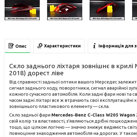
Характеристики
Інформація для 
Опис
Скло заднього ліхтаря зовнішнє в крилі
2018) дорест ліве
Від справності задньої оптики вашого Мерседес залежить 
сигнал заднього ходу, поворотники, сигнал аварійної зу
кожного сучасного автомобіля. Коли задні фари нові та св
часом задні ліхтарі все ж втрачають свої експлуатаційні
зовнішнього пластикового елементу — скла.
Скло задньої фари
Mercedes-Benz C-Class W205 Wagon
свій колір та властивості, з'являються дрібні пошкоджен
тощо, що цілком логічно — значно знижує видимість сві
повноцінне знаходження автомобіля на дорогах. У таком