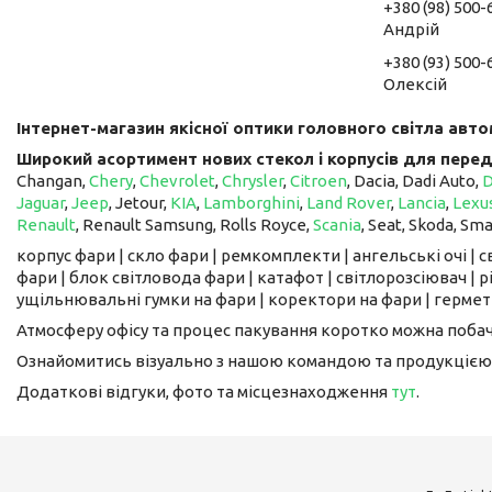
+380 (98) 500-
Андрій
+380 (93) 500-
Олексій
Інтернет-магазин якісної оптики головного світла авто
Широкий асортимент нових стекол і корпусів для перед
Changan,
Chery
,
Chevrolet
,
Chrysler
,
Citroen
, Dacia, Dadi Auto,
Jaguar
,
Jeep
, Jetour, ​​​​​​​
KIA
,
Lamborghini
,
Land Rover
,
Lancia
,
Lexu
Renault
, Renault Samsung, Rolls Royce,
Scania
, Seat, Skoda, Sm
корпус фари | скло фари | ремкомплекти | ангельські очі | 
фари | блок світловода фари | катафот | світлорозсіювач | рі
ущільнювальні гумки на фари | коректори на фари | гермети
Атмосферу офісу та процес пакування коротко можна поба
Ознайомитись візуально з нашою командою та продукцією
Додаткові відгуки, фото та місцезнаходження
тут
.