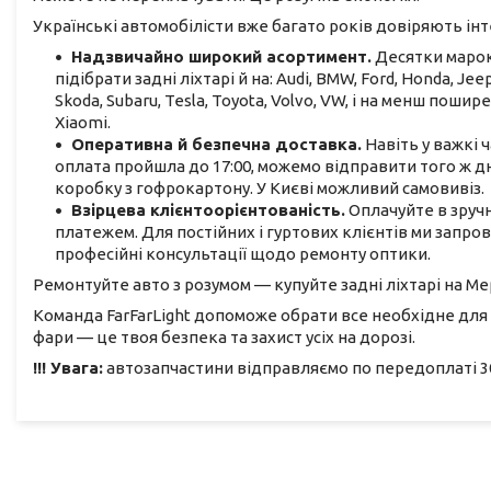
Українські автомобілісти вже багато років довіряють інте
Надзвичайно широкий асортимент.
Десятки марок,
підібрати задні ліхтарі й на: Audi, BMW, Ford, Honda, Jee
Skoda, Subaru, Tesla, Toyota, Volvo, VW, і на менш поширені:
Xiaomi.
Оперативна й безпечна доставка.
Навіть у важкі
оплата пройшла до 17:00, можемо відправити того ж дн
коробку з гофрокартону. У Києві можливий самовивіз.
Взірцева клієнтоорієнтованість.
Оплачуйте в зруч
платежем. Для постійних і гуртових клієнтів ми запро
професійні консультації щодо ремонту оптики.
Ремонтуйте авто з розумом — купуйте задні ліхтарі на Ме
Команда FarFarLight допоможе обрати все необхідне для
фари — це твоя безпека та захист усіх на дорозі.
!!! Увага:
автозапчастини відправляємо по передоплаті 30