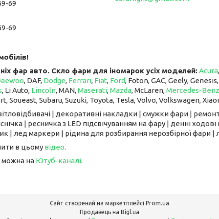
69-69
69-69
мобілів!
ніх фар авто. Скло фари для іномарок усіх моделей:
Acura
Daewoo
, DAF,
Dodge
,
Ferrari
,
Fiat
,
Ford
, Foton, GAC, Geely, Genesis
s
, Li Auto, ​​​​​​​
Lincoln
, MAN,
Maserati
,
Mazda
, McLaren, ​​​​​​​
Mercedes-Ben
art, Soueast, Subaru, Suzuki, Toyota, Tesla, Volvo, Volkswagen, Xiao
світловідбивачі | декоративні накладки | смужки фари | ремонт
снічка | ресничка з LED підсвічуванням на фару | денні ходові 
к | лед маркери | рідина для розбирання нерозбірної фари | л
чити в цьому
відео
.
 можна на
Ютуб-каналі
.
Сайт створений на маркетплейсі
Prom.ua
Продавець на Bigl.ua