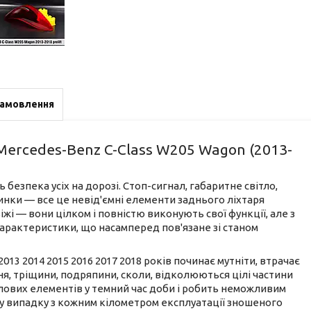
замовлення
 Mercedes-Benz C-Class W205 Wagon (2013-
безпека усіх на дорозі. Стоп-сигнал, габаритне світло,
пинки — все це невід'ємні елементи заднього ліхтаря
іжі — вони цілком і повністю виконують свої функції, але з
 характеристики, що насамперед пов'язане зі станом
2013 2014 2015 2016 2017 2018 років починає мутніти, втрачає
ня, тріщини, подряпини, сколи, відколюються цілі частини
тлових елементів у темний час доби і робить неможливим
у випадку з кожним кілометром експлуатації зношеного