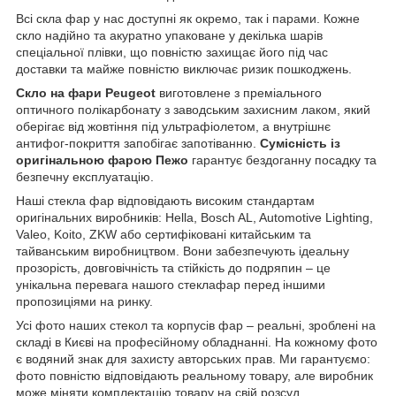
Всі скла фар у нас доступні як окремо, так і парами. Кожне
скло надійно та акуратно упаковане у декілька шарів
спеціальної плівки, що повністю захищає його під час
доставки та майже повністю виключає ризик пошкоджень.
Скло на фари Peugeot
виготовлене з преміального
оптичного полікарбонату з заводським захисним лаком, який
оберігає від жовтіння під ультрафіолетом, а внутрішнє
антифог-покриття запобігає запотіванню.
Сумісність із
оригінальною фарою Пежо
гарантує бездоганну посадку та
безпечну експлуатацію.
Наші стекла фар відповідають високим стандартам
оригінальних виробників: Hella, Bosch AL, Automotive Lighting,
Valeo, Koito, ZKW або сертифіковані китайським та
тайванським виробництвом. Вони забезпечують ідеальну
прозорість, довговічність та стійкість до подряпин – це
унікальна перевага нашого стеклафар перед іншими
пропозиціями на ринку.
Усі фото наших стекол та корпусів фар – реальні, зроблені на
складі в Києві на професійному обладнанні. На кожному фото
є водяний знак для захисту авторських прав. Ми гарантуємо:
фото повністю відповідають реальному товару, але виробник
може міняти комплектацію товару на свій розсуд.