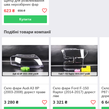
Щипці для розклеювання
шва нерозбірних фар
623
₴
656 ₴
Купити
Подібні товари компанії
Скло фари Audi A3 8P
Скло фари Ford F-150
Скло
(2003-2008) дорест праве
Raptor (2014-2017) дорест
P87 
ліве
доре
3 280
3 321
6 6
₴
₴