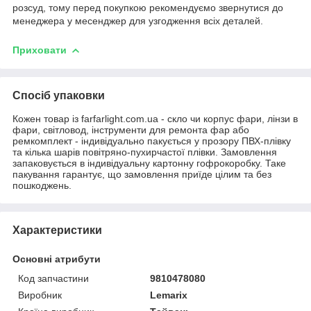
розсуд, тому перед покупкою рекомендуємо звернутися до
менеджера у месенджер для узгодження всіх деталей.
Приховати
Спосіб упаковки
Кожен товар із farfarlight.com.ua - скло чи корпус фари, лінзи в
фари, світловод, інструменти для ремонта фар або
ремкомплект - індивідуально пакується у прозору ПВХ-плівку
та кілька шарів повітряно-пухирчастої плівки. Замовлення
запаковується в індивідуальну картонну гофрокоробку. Таке
пакування гарантує, що замовлення приїде цілим та без
пошкоджень.
Характеристики
Основні атрибути
Код запчастини
9810478080
Виробник
Lemarix