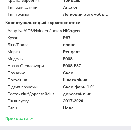
Країна виробник
Тайвань
Тип запчастини
Аналог
Тип техніки
Легковий автомобіль
Користувальницькі характеристики
Adaptive/AFS/Halogen/Laser/LED
Halogen
Кузов
P87
Ліва/Права
праве
Марка
Peugeot
Мoдель
5008
Назва СтеклоФари
5008 P87
Позначка
Скло
Покоління
II покоління
Підтип позначки
Скло фари 1.01
Рестайлінг/Дорестайлінг
дорестайлінг
Рік випуску
2017-2020
Стан
Нове
Приховати