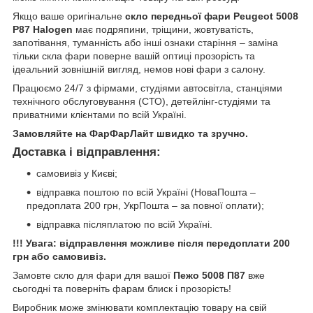
Якщо ваше оригінальне
скло передньої фари Peugeot 5008
P87 Halogen
має подряпини, тріщини, жовтуватість,
запотівання, туманність або інші ознаки старіння – заміна
тільки скла фари поверне вашій оптиці прозорість та
ідеальний зовнішній вигляд, немов нові фари з салону.
Працюємо 24/7 з фірмами, студіями автосвітла, станціями
технічного обслуговування (СТО), детейлінг-студіями та
приватними клієнтами по всій Україні.
Замовляйте на ФарФарЛайт швидко та зручно.
Доставка і відправлення:
самовивіз у Києві;
відправка поштою по всій Україні (НоваПошта –
предоплата 200 грн, УкрПошта – за повної оплати);
відправка післяплатою по всій Україні.
!!! Увага: відправлення можливе після передоплати 200
грн або самовивіз.
Замовте скло для фари для вашої
Пежо 5008 П87
вже
сьогодні та поверніть фарам блиск і прозорість!
Виробник може змінювати комплектацію товару на свій