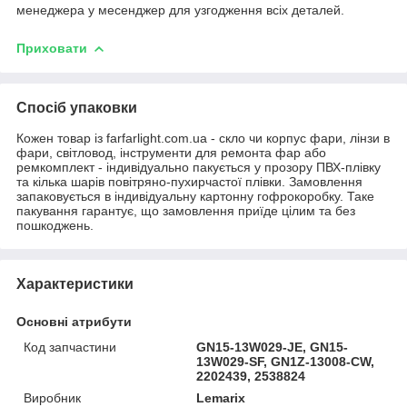
менеджера у месенджер для узгодження всіх деталей.
Приховати
Спосіб упаковки
Кожен товар із farfarlight.com.ua - скло чи корпус фари, лінзи в
фари, світловод, інструменти для ремонта фар або
ремкомплект - індивідуально пакується у прозору ПВХ-плівку
та кілька шарів повітряно-пухирчастої плівки. Замовлення
запаковується в індивідуальну картонну гофрокоробку. Таке
пакування гарантує, що замовлення приїде цілим та без
пошкоджень.
Характеристики
Основні атрибути
Код запчастини
GN15-13W029-JE, GN15-
13W029-SF, GN1Z-13008-CW,
2202439, 2538824
Виробник
Lemarix