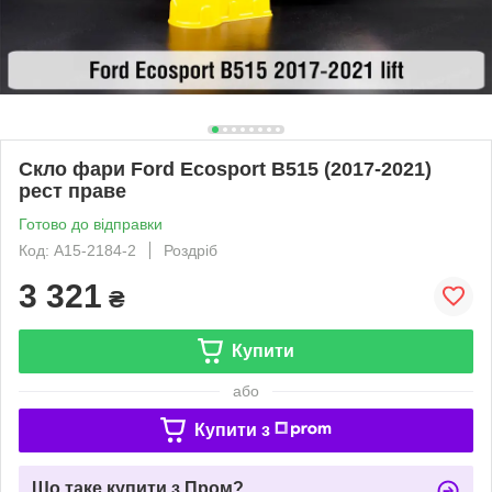
Скло фари Ford Ecosport B515 (2017-2021)
рест праве
Готово до відправки
Код: A15-2184-2
Роздріб
3 321
₴
Купити
або
Купити з
Що таке купити з Пром?