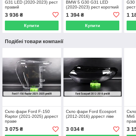
G31 LED (2020-2023) рест
BMW 5 G30 G31 LED
G30 
правий
(2020-2023) рест короткий
рест
зовнішній Icon Light лівий
Icon
3 936
1 394
1 1
₴
₴
Купити
Купити
Подібні товари компанії
Скло фари Ford F-150
Скло фари Ford Ecosport
Скло
Raptor (2021-2025) дорест
(2012-2016) дорест ліве
Mk6 
праве
пра
3 075
3 034
3 1
₴
₴