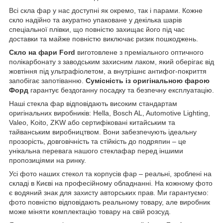
Всі скла фар у нас доступні як окремо, так і парами. Кожне
скло надійно та акуратно упаковане у декілька шарів
спеціальної плівки, що повністю захищає його під час
доставки та майже повністю виключає ризик пошкоджень.
Скло на фари Ford
виготовлене з преміального оптичного
полікарбонату з заводським захисним лаком, який оберігає від
жовтіння під ультрафіолетом, а внутрішнє антифог-покриття
запобігає запотіванню.
Сумісність із оригінальною фарою
Форд
гарантує бездоганну посадку та безпечну експлуатацію.
Наші стекла фар відповідають високим стандартам
оригінальних виробників: Hella, Bosch AL, Automotive Lighting,
Valeo, Koito, ZKW або сертифіковані китайським та
тайванським виробництвом. Вони забезпечують ідеальну
прозорість, довговічність та стійкість до подряпин – це
унікальна перевага нашого стеклафар перед іншими
пропозиціями на ринку.
Усі фото наших стекол та корпусів фар – реальні, зроблені на
складі в Києві на професійному обладнанні. На кожному фото
є водяний знак для захисту авторських прав. Ми гарантуємо:
фото повністю відповідають реальному товару, але виробник
може міняти комплектацію товару на свій розсуд.