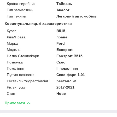
Країна виробник
Тайвань
Тип запчастини
Аналог
Тип техніки
Легковий автомобіль
Користувальницькі характеристики
Кузов
B515
Ліва/Права
праве
Марка
Ford
Мoдель
Ecosport
Назва СтеклоФари
Ecosport B515
Позначка
Скло
Покоління
II покоління
Підтип позначки
Скло фари 1.01
Рестайлінг/Дорестайлінг
рестайлінг
Рік випуску
2017-2021
Стан
Нове
Приховати