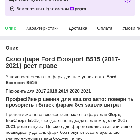
Замовлення під захистом
Опис
Характеристики
Доставка
Оплата
Умови п
Опис
Скло фари Ford Ecosport B515 (2017-
2021) рест праве
У наявності стекла на фари для наступних авто:
Ford
Ecosport B515
Підходить для
2017 2018 2019 2020 2021
Професійне рішення для вашого авто: поверніть
прозорість і блиск фарам без зайвих витрат!
Пропонуємо нове високоякісне скло на фару для
Форд
ЕкоСпорт Б515
, яке ідеально підходить для моделей
2017-
2021
років випуску. Це скло для фар дозволяє замінити лише
пошкоджену деталь фари без покупки всього вузла, що
значно економить ваш бюджет та час.