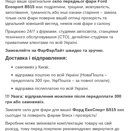
Якщо ваше оригінальне
скло передньої фари Ford
Ecosport B515
має подряпини, тріщини, жовтуватість,
запотівання, туманність або інші ознаки старіння – заміна
тільки скла фари поверне вашій оптиці прозорість та
ідеальний зовнішній вигляд, немов нові фари з салону.
Працюємо 24/7 з фірмами, студіями автосвітла, станціями
технічного обслуговування (СТО), детейлінг-студіями та
приватними клієнтами по всій Україні.
Замовляйте на ФарФарЛайт швидко та зручно.
Доставка і відправлення:
самовивіз у Києві;
відправка поштою по всій Україні (НоваПошта –
предоплата 300 грн, УкрПошта – за повної оплати);
відправка післяплатою по всій Україні.
!!! Увага: відправлення можливе після передоплати 300
грн або самовивіз.
Замовте скло для фари для вашої
Форд ЕкоСпорт Б515
вже
сьогодні та поверніть фарам блиск і прозорість!
Виробник може змінювати комплектацію товару на свій
розсуд, тому перед покупкою рекомендуємо звернутися до