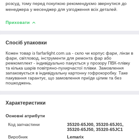
розсуд, тому перед покупкою рекомендуємо звернутися до
менеджера у месенджер для узгодження всіх деталей.
Приховати
Спосіб упаковки
Кожен товар із farfarlight.com.ua - скло чи корпус фари, лінзи в
фари, світловод, інструменти для ремонта фар або
ремкомплект - індивідуально пакується у прозору ПВХ-плівку
та кілька шарів повітряно-пухирчастої плівки. Замовлення
запаковується в індивідуальну картонну гофрокоробку. Таке
пакування гарантує, що замовлення приїде цілим та без
пошкоджень.
Характеристики
Основні атрибути
Код запчастини
35320-65J00, 35320-65J01,
35320-65J50, 35320-65JC1
Виробник
Lemarix