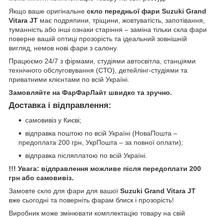
Якщо ваше оригінальне
скло передньої фари Suzuki Grand
Vitara JT
має подряпини, тріщини, жовтуватість, запотівання,
туманність або інші ознаки старіння – заміна тільки скла фари
поверне вашій оптиці прозорість та ідеальний зовнішній
вигляд, немов нові фари з салону.
Працюємо 24/7 з фірмами, студіями автосвітла, станціями
технічного обслуговування (СТО), детейлінг-студіями та
приватними клієнтами по всій Україні.
Замовляйте на ФарФарЛайт швидко та зручно.
Доставка і відправлення:
самовивіз у Києві;
відправка поштою по всій Україні (НоваПошта –
предоплата 200 грн, УкрПошта – за повної оплати);
відправка післяплатою по всій Україні.
!!! Увага: відправлення можливе після передоплати 200
грн або самовивіз.
Замовте скло для фари для вашої
Suzuki Grand Vitara JT
вже сьогодні та поверніть фарам блиск і прозорість!
Виробник може змінювати комплектацію товару на свій