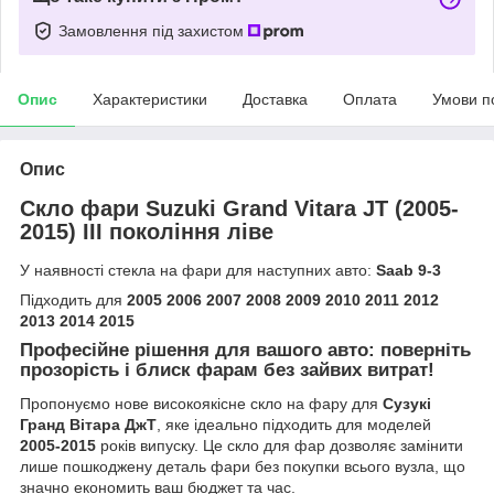
Замовлення під захистом
Опис
Характеристики
Доставка
Оплата
Умови п
Опис
Скло фари Suzuki Grand Vitara JT (2005-
2015) III покоління ліве
У наявності стекла на фари для наступних авто:
Saab 9-3
Підходить для
2005 2006 2007 2008 2009 2010 2011 2012
2013 2014 2015
Професійне рішення для вашого авто: поверніть
прозорість і блиск фарам без зайвих витрат!
Пропонуємо нове високоякісне скло на фару для
Сузукі
Гранд Вітара ДжТ
, яке ідеально підходить для моделей
2005-2015
років випуску. Це скло для фар дозволяє замінити
лише пошкоджену деталь фари без покупки всього вузла, що
значно економить ваш бюджет та час.