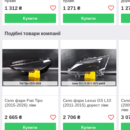
праве
праве
доре
1 312
1 271
1 2
₴
₴
Купити
Купити
Подібні товари компанії
Скло фари Fiat Tipo
Скло фари Lexus GS L10
Скло
(2015-2026) ліве
(2011-2015) дорест ліве
(200
ліве
2 665
2 706
3 0
₴
₴
Купити
Купити