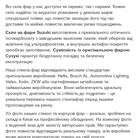
Всі скла фар у нас доступні як окремо, так і парами. Кожне
скло надійно та акуратно упаковане у декілька шарів
спеціальної плівки, що повністю захищає його під час
доставки та майже повністю виключає ризик пошкоджень.
Скло на фари Suzuki
виготовлене з преміального оптичного
полікарбонату з заводським захисним лаком, який оберігає від
жовтіння під ультрафіолетом, а внутрішнє антифог-покриття
запобігає запотіванню.
Сумісність із оригінальною фарою
Сузукі
гарантує бездоганну посадку та безпечну
експлуатацію.
Наші стекла фар відповідають високим стандартам
оригінальних виробників: Hella, Bosch AL, Automotive Lighting,
Valeo, Koito, ZKW або сертифіковані китайським та
тайванським виробництвом. Вони забезпечують ідеальну
прозорість, довговічність та стійкість до подряпин – це
унікальна перевага нашого стеклафар перед іншими
пропозиціями на ринку.
Усі фото наших стекол та корпусів фар – реальні, зроблені на
складі в Києві на професійному обладнанні. На кожному фото
є водяний знак для захисту авторських прав. Ми гарантуємо:
фото повністю відповідають реальному товару, але виробник
може міняти комплектацію товару на свій розсуд.