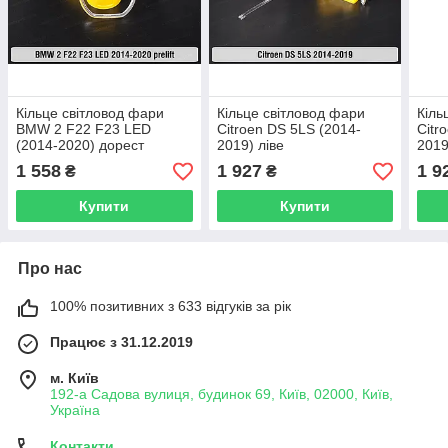
Кільце світловод фари
Кільце світловод фари
Кіль
BMW 2 F22 F23 LED
Citroen DS 5LS (2014-
Citr
(2014-2020) дорест
2019) ліве
2019
велике зовнішнє праве
1 558
1 927
1 9
₴
₴
Купити
Купити
Про нас
100% позитивних з 633 відгуків за рік
Працює з 31.12.2019
м. Київ
192-а Садова вулиця, будинок 69, Київ, 02000, Київ,
Україна
Контакти