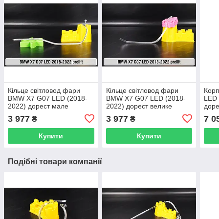
Кільце світловод фари
Кільце світловод фари
Кор
BMW X7 G07 LED (2018-
BMW X7 G07 LED (2018-
LED 
2022) дорест мале
2022) дорест велике
доре
внутрішнє ліве
зовнішнє ліве
3 977
3 977
7 0
₴
₴
Купити
Купити
Подібні товари компанії