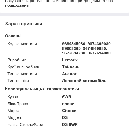
пакування гарантує, що замовлення приїде цілим та без
пошкоджень.
Характеристики
Основні
Код запчастини
9684845080, 9674399080,
89903365, 9674869880,
9672694280, 9672694080
Виробник
Lemarix
Країна виробник
Тайвань
Тип запчастини
Аналог
Тип техніки
Легковий автомобіль
Користувальницькі характеристики
Кузов
6WR
Ліва/Права
праве
Марка
Citroen
Мoдель
DS
Назва СтеклоФари
DS 6WR