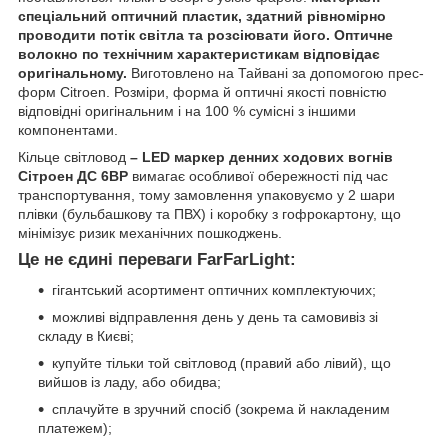
спеціальний оптичний пластик, здатний рівномірно
проводити потік світла та розсіювати його. Оптичне
волокно по технічним характеристикам відповідає
оригінальному.
Виготовлено на Тайвані за допомогою прес-
форм Citroen. Розміри, форма й оптичні якості повністю
відповідні оригінальним і на 100 % сумісні з іншими
компонентами.
Кільце світловод
– LED маркер денних ходових вогнів
Сітроен ДС 6ВР
вимагає особливої обережності під час
транспортування, тому замовлення упаковуємо у 2 шари
плівки (бульбашкову та ПВХ) і коробку з гофрокартону, що
мінімізує ризик механічних пошкоджень.
Це не єдині переваги FarFarLight:
гігантський асортимент оптичних комплектуючих;
можливі відправлення день у день та самовивіз зі
складу в Києві;
купуйте тільки той світловод (правий або лівий), що
вийшов із ладу, або обидва;
сплачуйте в зручний спосіб (зокрема й накладеним
платежем);