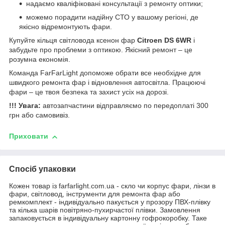
надаємо кваліфіковані консультації з ремонту оптики;
можемо порадити надійну СТО у вашому регіоні, де
якісно відремонтують фари.
Купуйте кільця світловода ксенон фар
Citroen DS 6WR
і
забудьте про проблеми з оптикою. Якісний ремонт – це
розумна економія.
Команда FarFarLight допоможе обрати все необхідне для
швидкого ремонта фар і відновлення автосвітла. Працюючі
фари – це твоя безпека та захист усіх на дорозі.
!!! Увага:
автозапчастини відправляємо по передоплаті 300
грн або самовивіз.
Приховати
Спосіб упаковки
Кожен товар із farfarlight.com.ua - скло чи корпус фари, лінзи в
фари, світловод, інструменти для ремонта фар або
ремкомплект - індивідуально пакується у прозору ПВХ-плівку
та кілька шарів повітряно-пухирчастої плівки. Замовлення
запаковується в індивідуальну картонну гофрокоробку. Таке