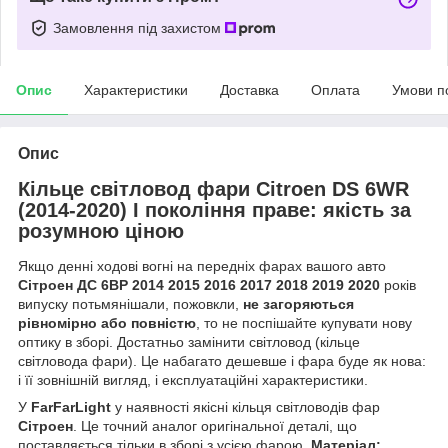
Замовлення під захистом
Опис
Характеристики
Доставка
Оплата
Умови п
Опис
Кільце світловод фари Citroen DS 6WR
(2014-2020) I покоління праве: якість за
розумною ціною
Якщо денні ходові вогні на передніх фарах вашого авто
Сітроен ДС 6ВР 2014 2015 2016 2017 2018 2019 2020
років
випуску потьмянішали, пожовкли,
не загоряються
рівномірно або повністю
, то не поспішайте купувати нову
оптику в зборі. Достатньо замінити світловод (кільце
світловода фари). Це набагато дешевше і фара буде як нова:
і її зовнішній вигляд, і експлуатаційні характеристики.
У
FarFarLight
у наявності якісні кільця світловодів фар
Сітроен
. Це точний аналог оригінальної деталі, що
поставляється тільки в зборі з усією фарою.
Матеріал: